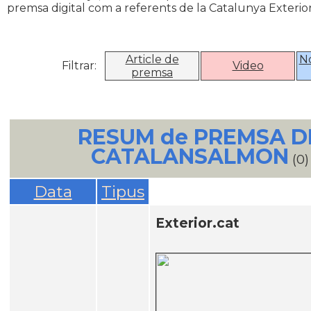
premsa digital com a referents de la Catalunya Exterior
Article de
N
Filtrar:
Video
premsa
RESUM de PREMSA D
CATALANSALMON
(0)
Data
Tipus
Exterior.cat