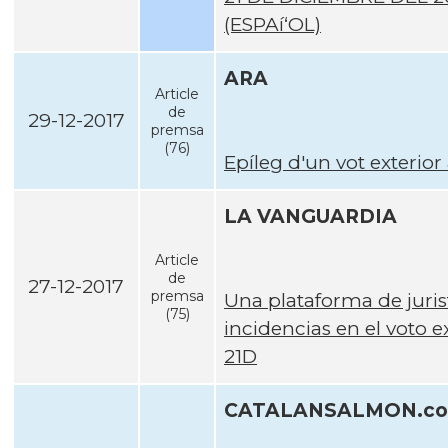
(ESPAí‘OL)
ARA
Article
de
29-12-2017
premsa
(76)
Epí­leg d'un vot exterio
LA VANGUARDIA
Article
de
27-12-2017
premsa
Una plataforma de juris
(75)
incidencias en el voto ex
21D
CATALANSALMON.c