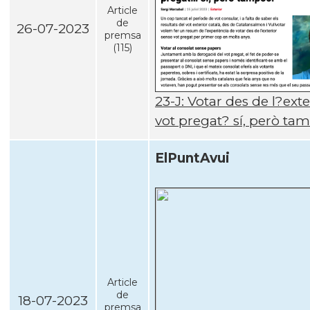
Article
de
26-07-2023
premsa
(115)
23-J: Votar des de l?ext
vot pregat? sí­, però ta
ElPuntAvui
Article
de
18-07-2023
premsa