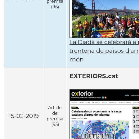
premsa
(96)
La Diada se celebrarà a
trentena de països d'ar
món
EXTERIORS.cat
Article
de
15-02-2019
premsa
(95)