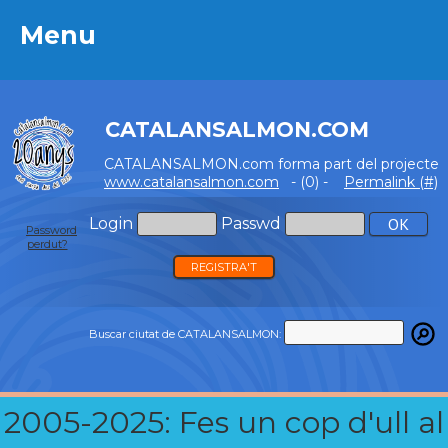
Menu
Menu
CATALANSALMON.COM
CATALANSALMON.com forma part del projecte
www.catalansalmon.com
- (0) -
Permalink (#)
Login
Passwd
Password
perdut?
REGISTRA'T
Buscar ciutat de CATALANSALMON:
2005-2025: Fes un cop d'ull al