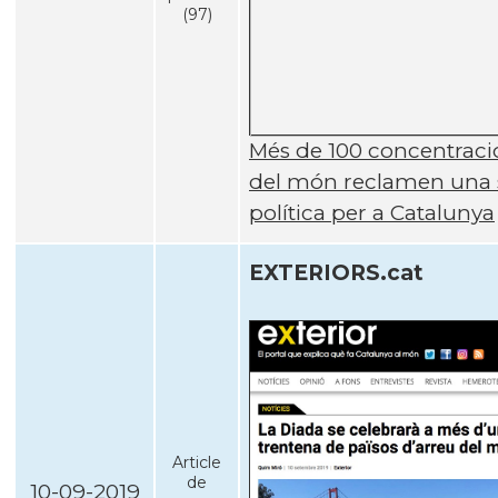
(97)
Més de 100 concentraci
del món reclamen una 
polí­tica per a Catalunya
EXTERIORS.cat
Article
de
10-09-2019