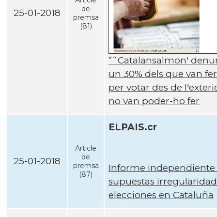
Article
de
25-01-2018
premsa
(81)
”˜Catalansalmon' denu
un 30% dels que van fer 
per votar des de l'exteri
no van poder-ho fer
ELPAIS.cr
Article
de
25-01-2018
premsa
Informe independiente
(87)
supuestas irregularidad
elecciones en Cataluña