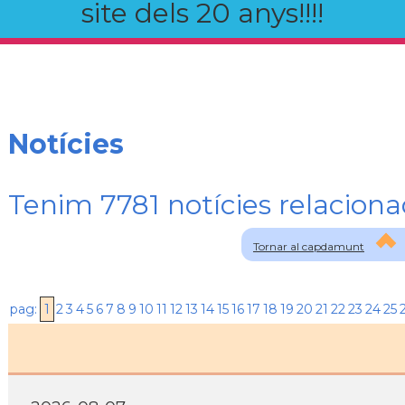
site dels 20 anys!!!!
Notícies
Tenim 7781 notícies relaci
Tornar al capdamunt
pag:
1
2
3
4
5
6
7
8
9
10
11
12
13
14
15
16
17
18
19
20
21
22
23
24
25