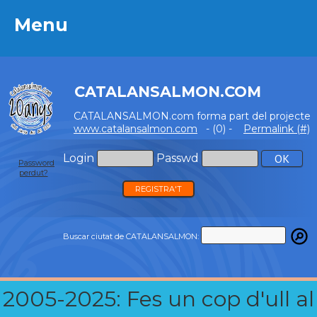
Menu
Menu
CATALANSALMON.COM
CATALANSALMON.com forma part del projecte
www.catalansalmon.com
- (0) -
Permalink (#)
Login
Passwd
Password
perdut?
REGISTRA'T
Buscar ciutat de CATALANSALMON:
2005-2025: Fes un cop d'ull al