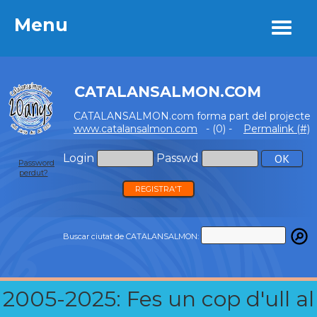
Menu
Menu
CATALANSALMON.COM
CATALANSALMON.com forma part del projecte
www.catalansalmon.com
- (0) -
Permalink (#)
Login
Passwd
Password
perdut?
REGISTRA'T
Buscar ciutat de CATALANSALMON:
2005-2025: Fes un cop d'ull al