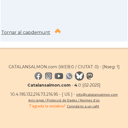
Tornar al capdemunt
CATALANSALMON.com (WEB:0 / CIUTAT: 0) -
[Nseg: 1]
Catalansalmon.com
-
4
.0 [
02·2025
]
10.4.195.132,216.73.216.95 - [ US ] -
info@catalansalmon.com
Avís legal / Protecció de Dades / Normes d'ús
T'agrada la iniciativa?
Convida'ns a un café