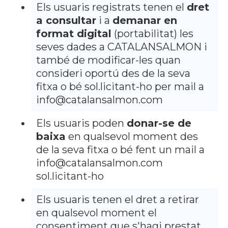
Els usuaris registrats tenen el
dret
a consultar
i a
demanar en
format digital
(portabilitat) les
seves dades a CATALANSALMON i
també de modificar-les quan
consideri oportú des de la seva
fitxa o bé sol.licitant-ho per mail a
info@catalansalmon.com
Els usuaris poden
donar-se de
baixa
en qualsevol moment des
de la seva fitxa o bé fent un mail a
info@catalansalmon.com
sol.licitant-ho
Els usuaris tenen el dret a retirar
en qualsevol moment el
consentiment que s'hagi prestat