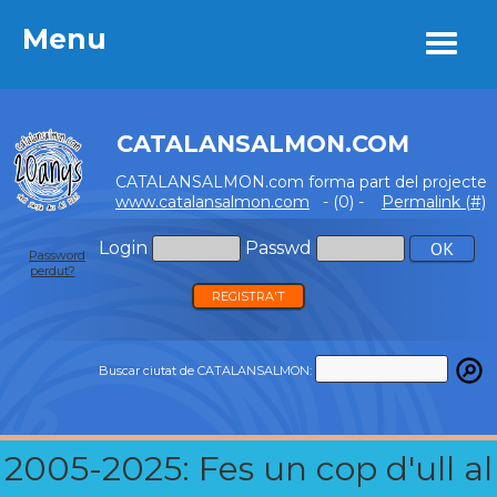
Menu
Menu
CATALANSALMON.COM
CATALANSALMON.com forma part del projecte
www.catalansalmon.com
- (0) -
Permalink (#)
Login
Passwd
Password
perdut?
REGISTRA'T
Buscar ciutat de CATALANSALMON:
2005-2025: Fes un cop d'ull al