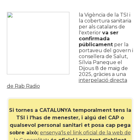
la Vigència de la TSI i
la cobertura sanitaria
per als catalans de
l'exterior
va ser
confirmada
públicament
per la
portaveu del govern i
consellera de Salut,
Sílvia Paneque el
Dijous 8 de maig de
2025, gràcies a una
interpelació directa
de Rab Radio
Si tornes a CATALUNYA temporalment tens la
TSI i l'has de menester, i algú del CAP o
qualsevol personal sanitari et posa cap pega
sobre això;
ensenya'ls el link oficial de la web de