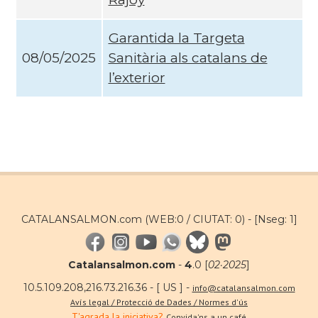
Garantida la Targeta
08/05/2025
Sanitària als catalans de
l’exterior
CATALANSALMON.com (WEB:0 / CIUTAT: 0) -
[Nseg: 1]
Catalansalmon.com
-
4
.0 [
02·2025
]
10.5.109.208,216.73.216.36 - [ US ] -
info@catalansalmon.com
Avís legal / Protecció de Dades / Normes d'ús
T'agrada la iniciativa?
Convida'ns a un café