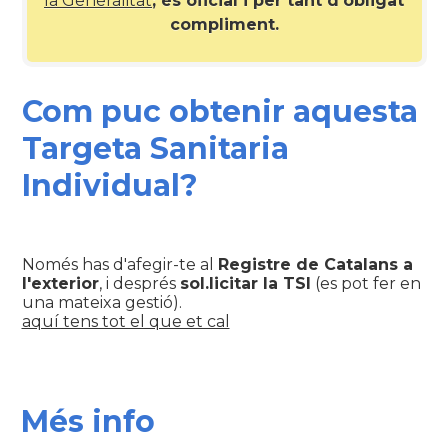
la Generalitat
; és oficial i per tant d'obligat
compliment.
Com puc obtenir aquesta
Targeta Sanitaria
Individual?
Només has d'afegir-te al
Registre de Catalans a
l'exterior
, i després
sol.licitar la TSI
(es pot fer en
una mateixa gestió).
aquí tens tot el que et cal
Més info