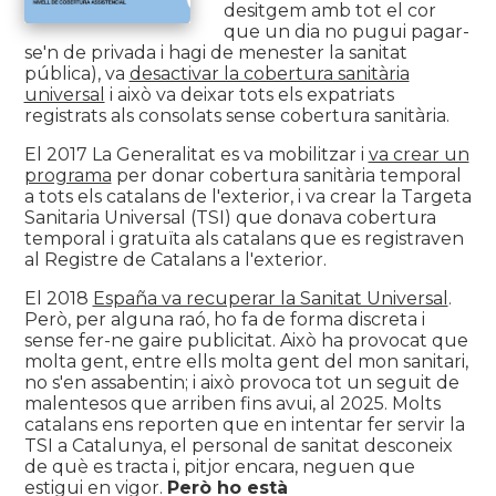
desitgem amb tot el cor
que un dia no pugui pagar-
se'n de privada i hagi de menester la sanitat
pública), va
desactivar la cobertura sanitària
universal
i això va deixar tots els expatriats
registrats als consolats sense cobertura sanitària.
El 2017 La Generalitat es va mobilitzar i
va crear un
programa
per donar cobertura sanitària temporal
a tots els catalans de l'exterior, i va crear la Targeta
Sanitaria Universal (TSI) que donava cobertura
temporal i gratuïta als catalans que es registraven
al Registre de Catalans a l'exterior.
El 2018
España va recuperar la Sanitat Universal
.
Però, per alguna raó, ho fa de forma discreta i
sense fer-ne gaire publicitat. Això ha provocat que
molta gent, entre ells molta gent del mon sanitari,
no s'en assabentin; i això provoca tot un seguit de
malentesos que arriben fins avui, al 2025. Molts
catalans ens reporten que en intentar fer servir la
TSI a Catalunya, el personal de sanitat desconeix
de què es tracta i, pitjor encara, neguen que
estigui en vigor.
Però ho està