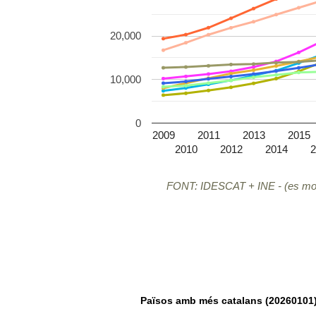
20,000
10,000
0
2009
2011
2013
2015
2010
2012
2014
2
FONT: IDESCAT + INE - (es mos
Països amb més catalans (20260101