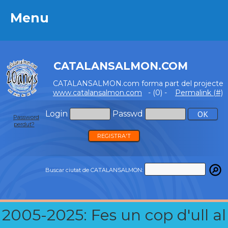
Menu
Menu
CATALANSALMON.COM
CATALANSALMON.com forma part del projecte
www.catalansalmon.com
- (0) -
Permalink (#)
Login
Passwd
Password
perdut?
REGISTRA'T
Buscar ciutat de CATALANSALMON:
2005-2025: Fes un cop d'ull al