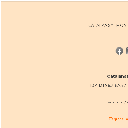
CATALANSALMON.co
Catalans
10.4.131.96,216.73.21
Avís legal /
T'agrada la