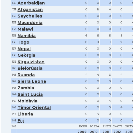
Azerbaidjan
130
0
0
0
0
Afganistan
131
0
8
4
0
Seychelles
132
6
0
0
0
Macedònia
133
0
0
0
0
Malawi
134
0
0
0
0
Namíbia
135
6
5
5
5
Togo
136
8
11
11
7
Nepal
137
0
0
0
0
Geòrgia
138
0
0
0
0
Kirguizistan
139
0
0
0
0
Bielorússia
140
0
0
0
0
Ruanda
141
4
4
6
4
Sierra Leone
142
0
0
0
0
Zambia
143
0
0
0
0
Saint Lucia
144
0
0
0
0
Moldàvia
145
0
0
4
0
Timor Oriental
146
0
0
0
4
Liberia
147
0
4
0
0
Fiji
148
0
0
0
0
149
19.397
20.324
21.913
24.073
26.30
2009
2010
2011
2012
2013