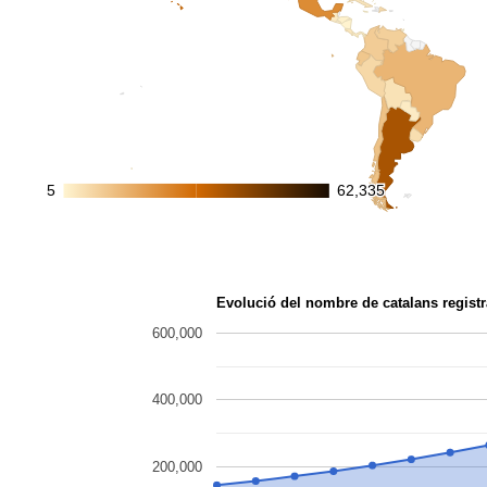
5
5
62,335
62,335
Evolució del nombre de catalans registr
600,000
400,000
200,000