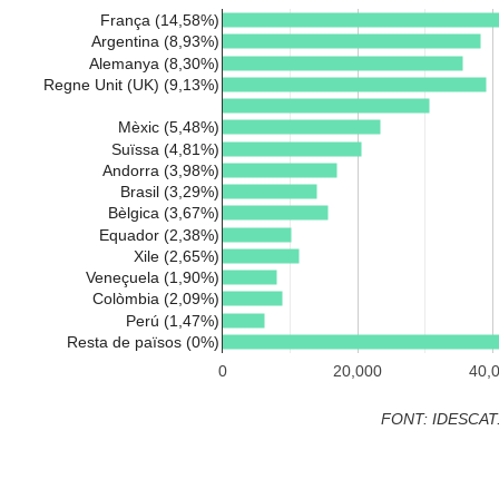
França (14,58%)
Argentina (8,93%)
Alemanya (8,30%)
Regne Unit (UK) (9,13%)
Mèxic (5,48%)
Suïssa (4,81%)
Andorra (3,98%)
Brasil (3,29%)
Bèlgica (3,67%)
Equador (2,38%)
Xile (2,65%)
Veneçuela (1,90%)
Colòmbia (2,09%)
Perú (1,47%)
Resta de països (0%)
0
20,000
40,
FONT: IDESCAT.ca