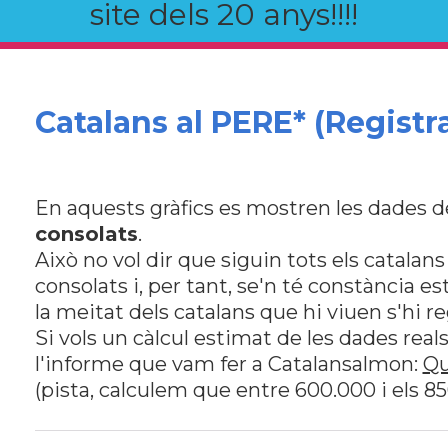
site dels 20 anys!!!!
Catalans al PERE* (Registra
En aquests gràfics es mostren les dades de
consolats
.
Això no vol dir que siguin tots els catalan
consolats i, per tant, se'n té constància e
la meitat dels catalans que hi viuen s'hi 
Si vols un càlcul estimat de les dades reals
l'informe que vam fer a Catalansalmon:
Qu
(pista, calculem que entre 600.000 i els 8