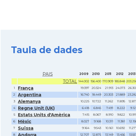
Taula de dades
PAIS
2009
2010
2011
2012
2013
TOTAL
144.002
156.400
170.909
185.848
203.25
França
1
19.397
20.324
21.913
24.073
26.30
Argentina
2
16.740
18.449
20.303
21.889
23.28
Alemanya
3
10.225
10.722
11.262
11.895
12.87
Regne Unit (UK)
4
6.418
6.845
7.491
8.222
9.12
Estats Units d'Amèrica
5
7.415
8.067
8.910
9.822
10.91
Mèxic
6
8.027
9.168
10.311
11.381
12.15
Suïssa
7
9.164
9.543
10.161
10.692
11.27
Andorra
8
12.707
12.875
13.149
13.456
13.55