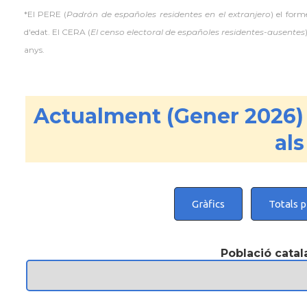
*El PERE (
Padrón de españoles residentes en el extranjero
) el for
d'edat. El CERA (
El censo electoral de españoles residentes-ausentes
anys.
Actualment (Gener 2026)
als
Gràfics
Totals p
Població catal