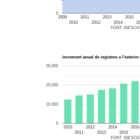
0
2009
2011
2013
2015
2010
2012
2014
2
FONT: IDESCAT.c
increment anual de registres a l'exterior
30,000
20,000
10,000
0
2010
2012
2014
2016
2011
2013
2015
FONT: IDESCAT.c