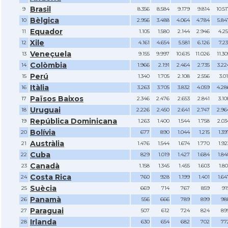
Brasil
9
8.356
8.584
9.179
9.814
10.51
Bèlgica
10
2.956
3.488
4.064
4.784
5.84
Equador
11
1.105
1.580
2.144
2.946
4.25
Xile
12
4.161
4.654
5.581
6.126
7.23
Veneçuela
13
9.155
9.997
10.615
11.026
11.30
Colòmbia
14
1.966
2.191
2.464
2.735
3.22
Perú
15
1.340
1.705
2.108
2.556
3.01
Itàlia
16
3.263
3.705
3.832
4.059
4.28
Països Baixos
17
2.346
2.476
2.653
2.841
3.10
Uruguai
18
2.226
2.450
2.641
2.747
2.96
República Dominicana
19
1.263
1.400
1.544
1.758
2.03
Bolívia
20
677
890
1.044
1.215
1.39
Austràlia
21
1.476
1.544
1.674
1.770
1.92
Cuba
22
829
1.019
1.427
1.684
1.84
Canadà
23
1.158
1.345
1.455
1.603
1.80
Costa Rica
24
760
928
1.199
1.401
1.64
Suècia
25
669
714
767
859
91
Panamà
26
556
666
789
899
98
Paraguai
27
507
612
724
824
89
Irlanda
28
630
654
682
702
77