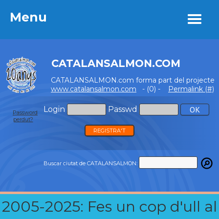
Menu
Menu
CATALANSALMON.COM
CATALANSALMON.com forma part del projecte
www.catalansalmon.com
- (0) -
Permalink (#)
Login
Passwd
Password
perdut?
REGISTRA'T
Buscar ciutat de CATALANSALMON:
2005-2025: Fes un cop d'ull al