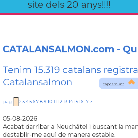
site dels 20 anys!!!!
CATALANSALMON.com - Qu
Tenim 15.319 catalans registra
Catalansalmon
capdamunt
pag:
1
2
3
4
5
6
7
8
9
10
11
12
13
14
15
16
17
>
05-08-2026
Acabat darribar a Neuchâtel i buscant la ma
destablir-me aqui de manera estable.