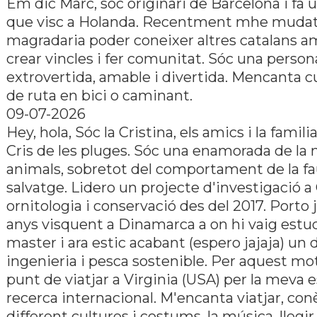
Em dic Marc, sóc originari de Barcelona i fa 
que visc a Holanda. Recentment mhe mudat 
magradaria poder coneixer altres catalans a
crear vincles i fer comunitat. Sóc una person
extrovertida, amable i divertida. Mencanta cu
de ruta en bici o caminant.
09-07-2026
Hey, hola, Sóc la Cristina, els amics i la fami
Cris de les pluges. Sóc una enamorada de la n
animals, sobretot del comportament de la f
salvatge. Lidero un projecte d'investigació a
ornitologia i conservació des del 2017. Porto 
anys visquent a Dinamarca a on hi vaig estu
master i ara estic acabant (espero jajaja) un 
ingenieria i pesca sostenible. Per aquest mot
punt de viatjar a Virginia (USA) per la meva 
recerca internacional. M'encanta viatjar, con
different cultures i costums, la música, llegir, 