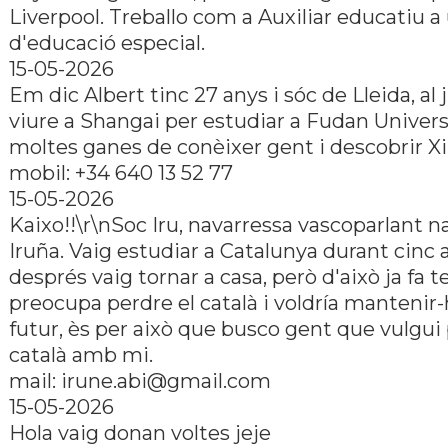
Liverpool. Treballo com a Auxiliar educatiu a
d'educació especial.
15-05-2026
Em dic Albert tinc 27 anys i sóc de Lleida, al j
viure a Shangai per estudiar a Fudan Universi
moltes ganes de conèixer gent i descobrir Xin
mobil: +34 640 13 52 77
15-05-2026
Kaixo!!\r\nSoc Iru, navarressa vascoparlant n
Iruña. Vaig estudiar a Catalunya durant cinc 
després vaig tornar a casa, però d'això ja fa 
preocupa perdre el català i voldría mantenir-
futur, ès per això que busco gent que vulgui 
català amb mi.
mail: irune.abi@gmail.com
15-05-2026
Hola vaig donan voltes jeje