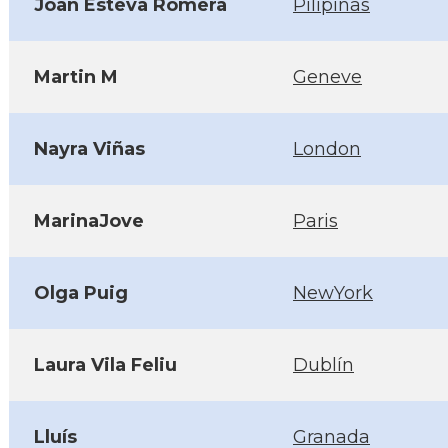
Joan Esteva Romera
Pilipinas
Martin M
Geneve
Nayra Viñas
London
MarinaJove
Paris
Olga Puig
NewYork
Laura Vila Feliu
Dublín
Lluís
Granada