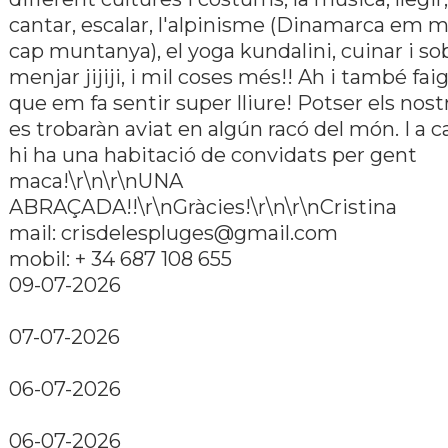
cantar, escalar, l'alpinisme (Dinamarca em 
cap muntanya), el yoga kundalini, cuinar i so
menjar jijiji, i mil coses més!! Ah i també fai
que em fa sentir super lliure! Potser els nos
es trobaràn aviat en algún racó del món. I a 
hi ha una habitació de convidats per gent
maca!\r\n\r\nUNA
ABRAÇADA!!\r\nGràcies!\r\n\r\nCristina
mail: crisdelespluges@gmail.com
mobil: + 34 687 108 655
09-07-2026
07-07-2026
06-07-2026
06-07-2026