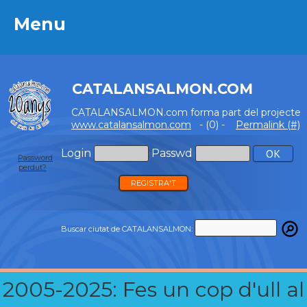
Menu
Menu
CATALANSALMON.COM
CATALANSALMON.com forma part del projecte
www.catalansalmon.com
- (0) -
Permalink (#)
Login
Passwd
Password
perdut?
REGISTRA'T
Buscar ciutat de CATALANSALMON:
2005-2025: Fes un cop d'ull al