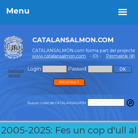
Menu
Menu
CATALANSALMON.COM
CATALANSALMON.com forma part del projecte
www.catalansalmon.com
- (0) -
Permalink (#)
Login
Passwd
Password
perdut?
REGISTRA'T
Buscar ciutat de CATALANSALMON:
2005-2025: Fes un cop d'ull al