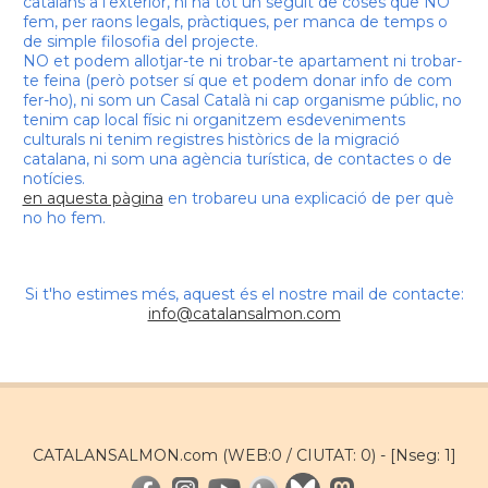
catalans a l'exterior, hi ha tot un seguit de coses que NO
fem, per raons legals, pràctiques, per manca de temps o
de simple filosofia del projecte.
NO et podem allotjar-te ni trobar-te apartament ni trobar-
te feina (però potser sí que et podem donar info de com
fer-ho), ni som un Casal Català ni cap organisme públic, no
tenim cap local físic ni organitzem esdeveniments
culturals ni tenim registres històrics de la migració
catalana, ni som una agència turística, de contactes o de
notícies.
en aquesta pàgina
en trobareu una explicació de per què
no ho fem.
Si t'ho estimes més, aquest és el nostre mail de contacte:
info@catalansalmon.com
CATALANSALMON.com (WEB:0 / CIUTAT: 0) -
[Nseg: 1]