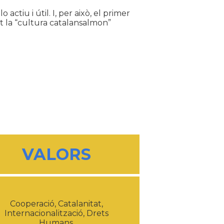
ctiu i útil. I, per això, el primer
t la “cultura catalansalmon”
VALORS
Cooperació, Catalanitat,
Internacionalització, Drets
Humans.