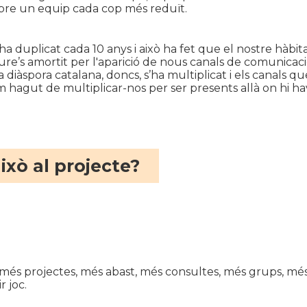
obre un equip cada cop més reduït.
’ha duplicat cada 10 anys i això ha fet que el nostre hàbi
veure’s amortit per l'aparició de nous canals de comunica
diàspora catalana, doncs, s’ha multiplicat i els canals que
 hagut de multiplicar-nos per ser presents allà on hi havi
ixò al projecte?
és projectes, més abast, més consultes, més grups, més 
r joc.