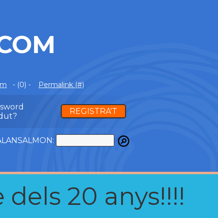
.COM
om
- (0) -
Permalink (#)
ssword
REGISTRA'T
dut?
ATALANSALMON:
 dels 20 anys!!!!