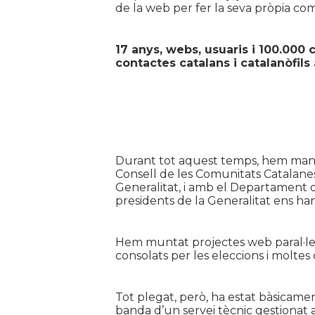
de la web per fer la seva pròpia com
17 anys,
webs,
usuaris i 100.000
contactes catalans i catalanòfils 
Durant tot aquest temps, hem mantin
Consell de les Comunitats Catalanes
Generalitat, i amb el Departament d
presidents de la Generalitat ens han 
Hem muntat projectes web paral·lel
consolats per les eleccions i molte
Tot plegat, però, ha estat bàsicame
banda d’un servei tècnic gestionat a