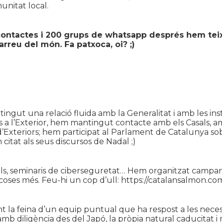
unitat local.
 contactes i 200 grups de whatsapp després hem teix
arreu del món. Fa patxoca, oi? ;)
gut una relació fluida amb la Generalitat i amb les ins
 a l’Exterior, hem mantingut contacte amb els Casals, a
’Exteriors; hem participat al Parlament de Catalunya sobr
citat als seus discursos de Nadal ;)
s, seminaris de ciberseguretat… Hem organitzat campany
s coses més. Feu-hi un cop d’ull: https://catalansalmon.
nt la feina d’un equip puntual que ha respost a les nece
mb diligència des del Japó, la pròpia natural caducitat i 