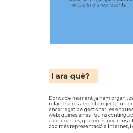
virtuals i els representa.
I ara què?
Doncs de moment ja hem organitzat 
relacionades amb el projecte; un gru
encarregat de gestionar les enquest
web; quines eines i quins continguts
coordinar-les, que no és poca cosa. I
cop més representació a Internet, i