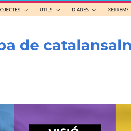
ROJECTES
UTILS
DIADES
XERREM?
pa de catalansal