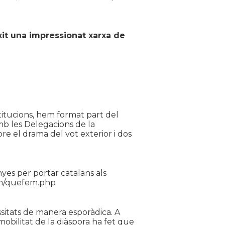
it una impressionat xarxa de
titucions, hem format part del
mb les Delegacions de la
e el drama del vot exterior i dos
es per portar catalans als
com/quefem.php
ssitats de manera esporàdica. A
mobilitat de la diàspora ha fet que