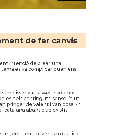
oment de fer canvis
ent intenció de crear una
l tema es va complicar quan ens
ts i redissenyar la web cada poc
ables dels continguts, sense l’ajut
van pringar de valent i van posar-hi
al catalana abans que existís
Berlín, ens demanaven un duplicat