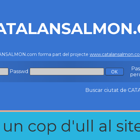
ATALANSALMON
NSALMON.com forma part del projecte
www.catalansalmon.c
Pa
Passwd
per
Buscar ciutat de C
n cop d'ull al site