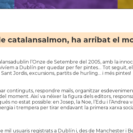
e catalansalmon, ha arribat el m
lansadublin l’Onze de Setembre del 2005, amb la innoc
vivíem a Dublín per quedar per fer pintes… Tot seguit, e
Sant Jordis, excursions, partits de hurling… i més pintes!
ionar continguts, respondre mails, organitzar esdevenimen
del moment. Així va néixer la figura dels editors, respons
ués no estat possible: en Josep, la Noe, l’Edu i l’Andrea 
rgia i trempera per tirar endavant la primera xarxa soci
 mil usuaris registrats a Dublín i, des de Manchester i 