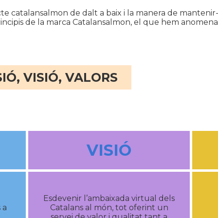
te catalansalmon de dalt a baix i la manera de mantenir-lo a
 principis de la marca Catalansalmon, el que hem anomena
IÓ, VISIÓ, VALORS
VISIÓ
Esdevenir l’ambaixada virtual dels
 a
Catalans al món, tot oferint un
servei de valor i qualitat tant a