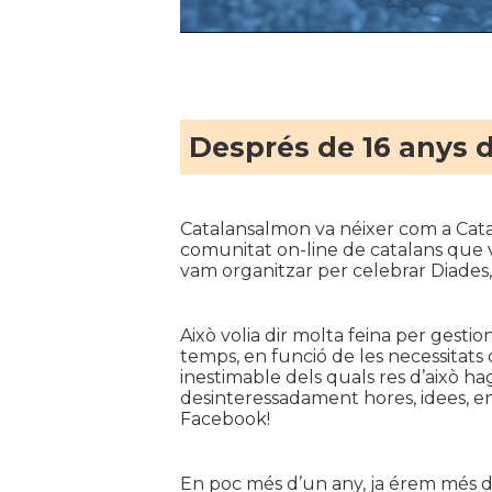
Després de 16 anys d
Catalansalmon va néixer com a Cata
comunitat on-line de catalans que 
vam organitzar per celebrar Diades, 
Això volia dir molta feina per gest
temps, en funció de les necessitats 
inestimable dels quals res d’això hag
desinteressadament hores, idees, ene
Facebook!
En poc més d’un any, ja érem més de