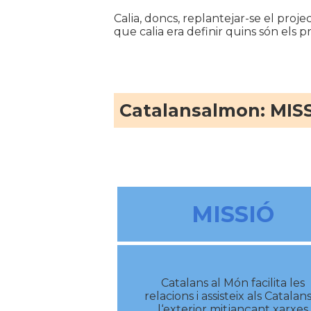
Calia, doncs, replantejar-se el projec
que calia era definir quins són els
Catalansalmon: MISS
MISSIÓ
Catalans al Món facilita les
relacions i assisteix als Catalans
l‘exterior mitjançant xarxes