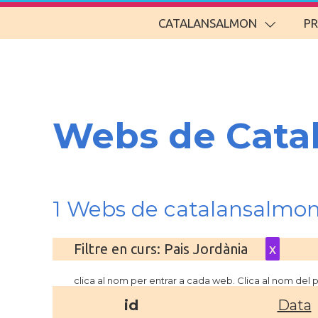
CATALANSALMON
P
Webs de Cata
1 Webs de catalansalmon
Filtre en curs: Pais Jordània
x
clica al nom per entrar a cada web. Clica al nom del
id
Data