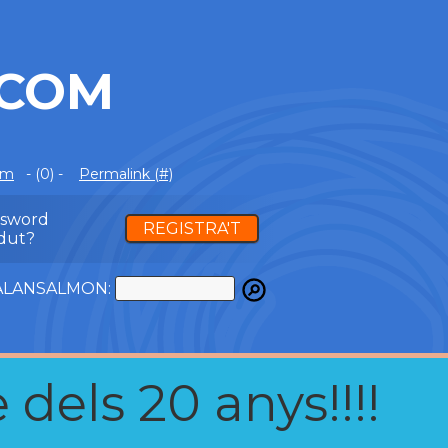
.COM
om
- (0) -
Permalink (#)
ssword
REGISTRA'T
dut?
ATALANSALMON:
 dels 20 anys!!!!