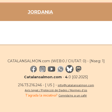
JORDANIA
CATALANSALMON.com (WEB:0 / CIUTAT: 0) -
[Nseg: 1]
Catalansalmon.com
-
4
.0 [
02·2025
]
216.73.216.246 - [ US ] -
info@catalansalmon.com
Avís legal / Protecció de Dades / Normes d'ús
T'agrada la iniciativa?
Convida'ns a un café