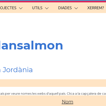
ROJECTES
UTILS
DIADES
XERREM?
lansalmon
 Jordània
 país per veure nomes les webs d'aquell país. Clica a la capçalera de 
Nom