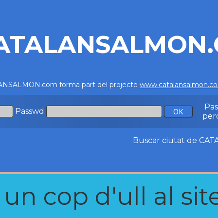
ATALANSALMON
NSALMON.com forma part del projecte
www.catalansalmon.c
Pa
Passwd
per
Buscar ciutat de C
n cop d'ull al site