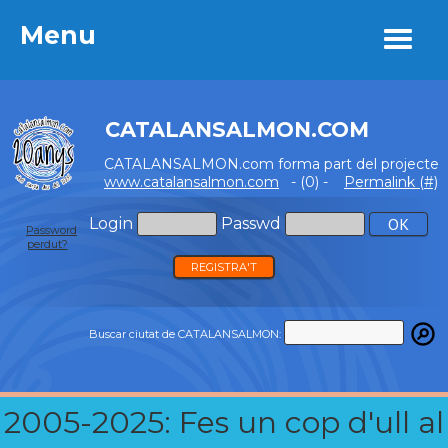
Menu
Menu
CATALANSALMON.COM
CATALANSALMON.com forma part del projecte
www.catalansalmon.com
- (0) -
Permalink (#)
Login
Passwd
Password
perdut?
REGISTRA'T
Buscar ciutat de CATALANSALMON:
2005-2025: Fes un cop d'ull al