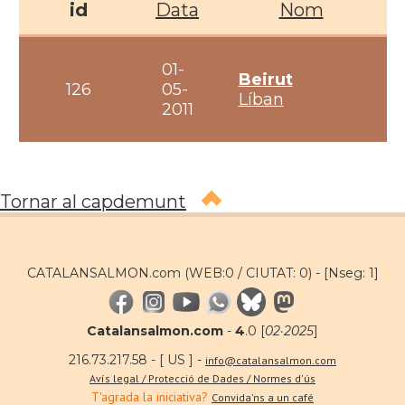
id
Data
Nom
01-
Beirut
126
05-
Líban
2011
Tornar al capdemunt
CATALANSALMON.com (WEB:0 / CIUTAT: 0) -
[Nseg: 1]
Catalansalmon.com
-
4
.0 [
02·2025
]
216.73.217.58 - [ US ] -
info@catalansalmon.com
Avís legal / Protecció de Dades / Normes d'ús
T'agrada la iniciativa?
Convida'ns a un café