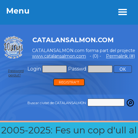
Menu
Menu
CATALANSALMON.COM
CATALANSALMON.com forma part del projecte
www.catalansalmon.com
- (0) -
Permalink (#)
Login
Passwd
Password
perdut?
REGISTRA'T
Buscar ciutat de CATALANSALMON:
2005-2025: Fes un cop d'ull al