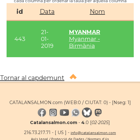
cada columna per ordenar la taula per aquella columna
id
Data
Nom
21-
MYANMAR
443
01-
Myanmar -
2019
Birmània
Tornar al capdemunt
CATALANSALMON.com (WEB:0 / CIUTAT: 0) -
[Nseg: 1]
Catalansalmon.com
-
4
.0 [
02·2025
]
216.73.217.71 - [ US ] -
info@catalansalmon.com
Avís legal / Protecció de Dades / Normes d'ús