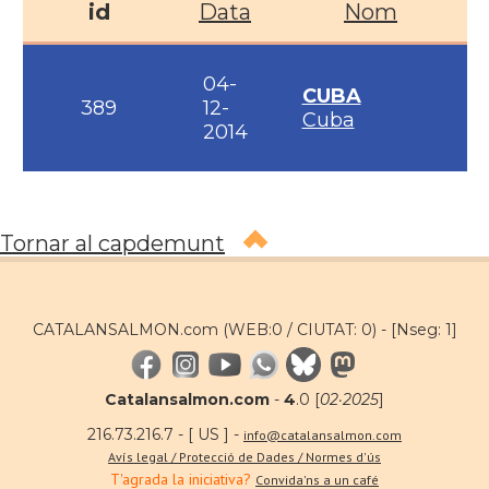
id
Data
Nom
04-
CUBA
389
12-
Cuba
2014
Tornar al capdemunt
CATALANSALMON.com (WEB:0 / CIUTAT: 0) -
[Nseg: 1]
Catalansalmon.com
-
4
.0 [
02·2025
]
216.73.216.7 - [ US ] -
info@catalansalmon.com
Avís legal / Protecció de Dades / Normes d'ús
T'agrada la iniciativa?
Convida'ns a un café