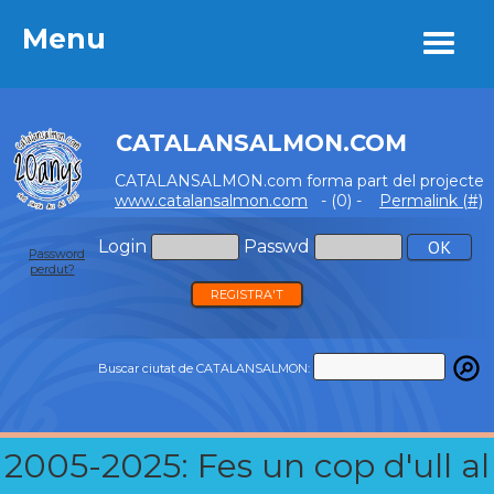
Menu
Menu
CATALANSALMON.COM
CATALANSALMON.com forma part del projecte
www.catalansalmon.com
- (0) -
Permalink (#)
Login
Passwd
Password
perdut?
REGISTRA'T
Buscar ciutat de CATALANSALMON:
2005-2025: Fes un cop d'ull al