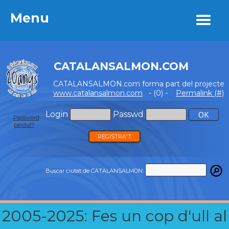
Menu
Menu
CATALANSALMON.COM
CATALANSALMON.com forma part del projecte
www.catalansalmon.com
- (0) -
Permalink (#)
Login
Passwd
Password
perdut?
REGISTRA'T
Buscar ciutat de CATALANSALMON:
2005-2025: Fes un cop d'ull al