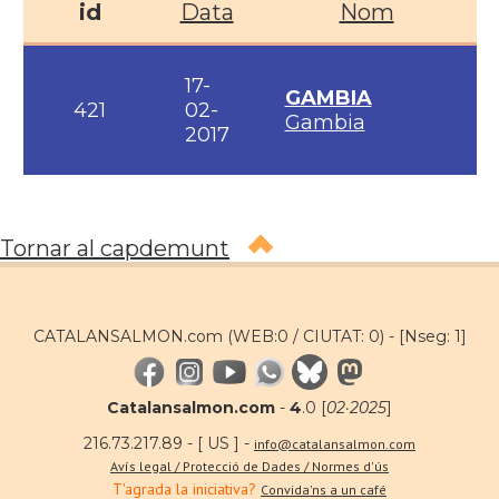
id
Data
Nom
17-
GAMBIA
421
02-
Gambia
2017
Tornar al capdemunt
CATALANSALMON.com (WEB:0 / CIUTAT: 0) -
[Nseg: 1]
Catalansalmon.com
-
4
.0 [
02·2025
]
216.73.217.89 - [ US ] -
info@catalansalmon.com
Avís legal / Protecció de Dades / Normes d'ús
T'agrada la iniciativa?
Convida'ns a un café