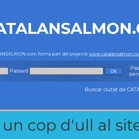
ATALANSALMON
NSALMON.com forma part del projecte
www.catalansalmon.c
Pa
Passwd
per
Buscar ciutat de C
n cop d'ull al site