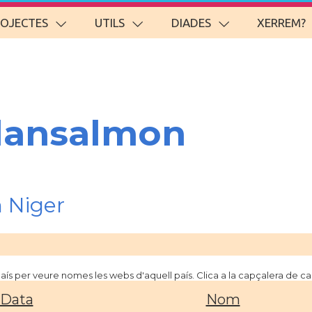
ROJECTES
UTILS
DIADES
XERREM?
lansalmon
 Niger
 país per veure nomes les webs d'aquell país. Clica a la capçalera de 
Data
Nom