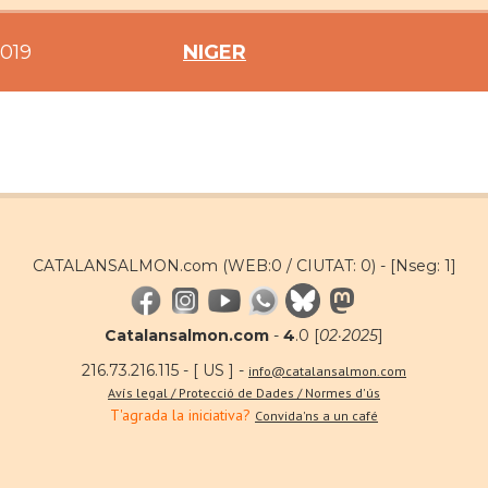
019
NIGER
CATALANSALMON.com (WEB:0 / CIUTAT: 0) -
[Nseg: 1]
Catalansalmon.com
-
4
.0 [
02·2025
]
216.73.216.115 - [ US ] -
info@catalansalmon.com
Avís legal / Protecció de Dades / Normes d'ús
T'agrada la iniciativa?
Convida'ns a un café