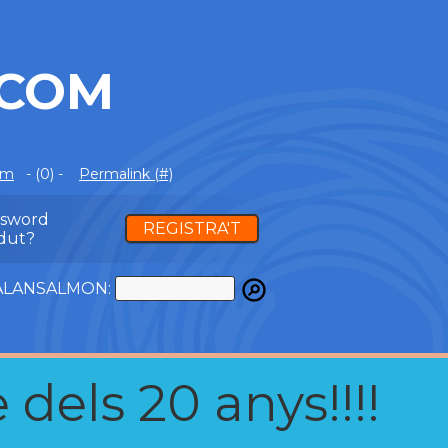
.COM
om
- (0) -
Permalink (#)
ssword
REGISTRA'T
dut?
ATALANSALMON:
 dels 20 anys!!!!