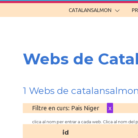
CATALANSALMON
P
Webs de Cata
1 Webs de catalansalmon
Filtre en curs: Pais Niger
x
clica al nom per entrar a cada web. Clica al nom del
id