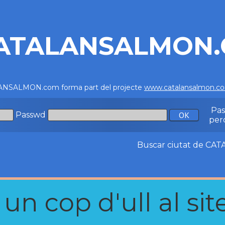
ATALANSALMON
NSALMON.com forma part del projecte
www.catalansalmon.c
Pa
Passwd
per
Buscar ciutat de C
n cop d'ull al site