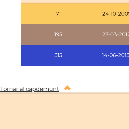
71
24-10-200
195
27-03-201
315
14-06-201
Tornar al capdemunt