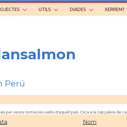
ROJECTES
UTILS
DIADES
XERREM?
lansalmon
n Perú
 país per veure nomes les webs d'aquell país. Clica a la capçalera de 
ata
Nom