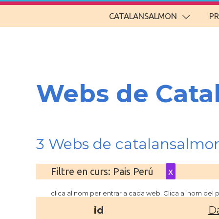
CATALANSALMON
P
Webs de Cata
3 Webs de catalansalmo
Filtre en curs: Pais Perú
x
clica al nom per entrar a cada web. Clica al nom del
id
D