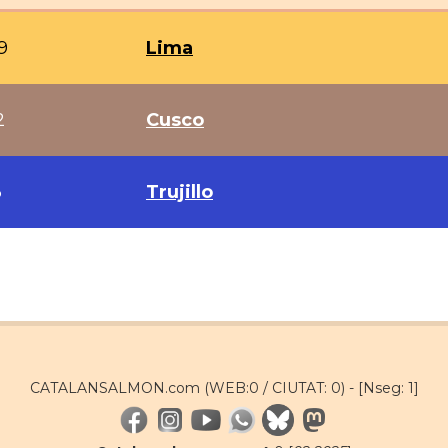
9
Lima
2
Cusco
3
Trujillo
CATALANSALMON.com (WEB:0 / CIUTAT: 0) -
[Nseg: 1]