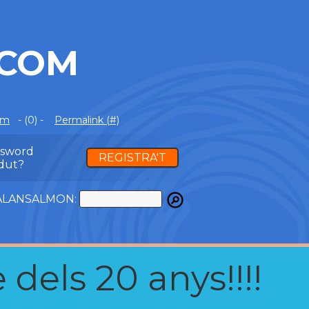
.COM
om
- (0) -
Permalink (#)
ssword
REGISTRA'T
dut?
ATALANSALMON:
 dels 20 anys!!!!