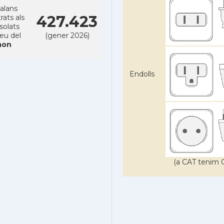
alans
427.423
rats als
solats
reu del
(gener 2026)
on
Endolls
(a CAT tenim C