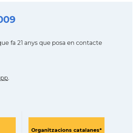
2009
ue fa 21 anys que posa en contacte
app
.
Organitzacions catalanes*