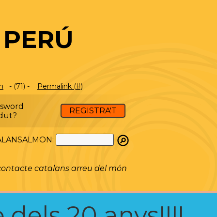
 PERÚ
m
- (71) -
Permalink (#)
ssword
REGISTRA'T
dut?
ATALANSALMON:
ontacte catalans arreu del món
 dels 20 anys!!!!