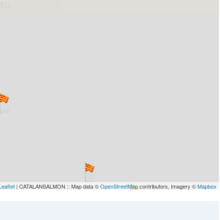
lau
Leaflet
| CATALANSALMON :: Map data ©
OpenStreetMap
contributors, Imagery ©
Mapbox