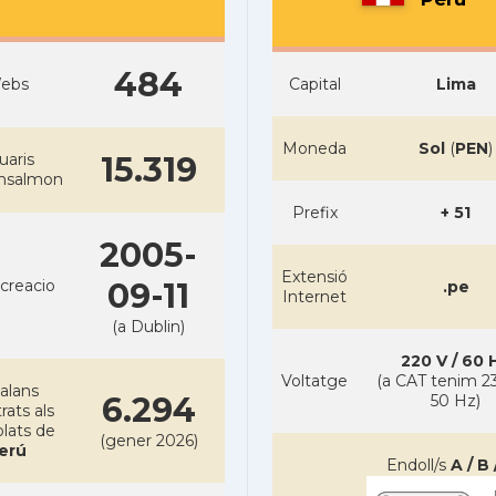
484
ebs
Capital
Lima
Moneda
Sol
(
PEN
)
uaris
15.319
ansalmon
Prefix
+ 51
2005-
Extensió
creacio
09-11
.pe
Internet
(a Dublin)
220 V / 60 
Voltatge
(a CAT tenim 23
alans
6.294
50 Hz)
rats als
lats de
(gener 2026)
erú
Endoll/s
A / B 