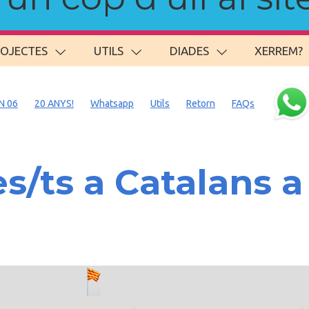
ROJECTES
UTILS
DIADES
XERREM?
N 06
20 ANYS!
Whatsapp
Utils
Retorn
FAQs
/ts a Catalans 