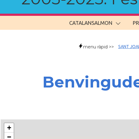
CATALANSALMON
P
menu ràpid >>
SANT JOA
Benvingudes
+
−