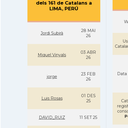
dels 161 de Catalans a
LIMA, PERÚ
W
28 MAI
Jordi Subirà
26
Us
Catal
03 ABR
Miquel Vinyals
26
Data 
23 FEB
jorge
26
01 DES
Luis Rosas
25
Cat
regist
conso
P
DAVID_RUIZ
11 SET 25