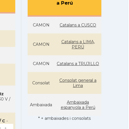
a Perú
CAMON
Catalans a CUSCO
Catalans a LIMA,
CAMON
PERÚ
CAMON
Catalans a TRUJILLO
Consolat general a
Consolat
Lima
Hz
0 V /
Ambaixada
Ambaixada
espanyola a Perú
* + ambaixades i consolats
/ C
-