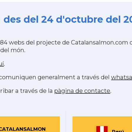
 des del 24 d'octubre del 
484 webs del projecte de Catalansalmon.com q
 del món.
uí
.
es comuniquen generalment a través del
whats
ribar a través de la
pàgina de contacte
.
CATALANSALMON
Perú