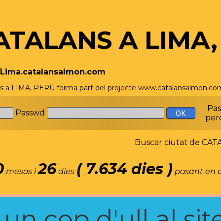
ATALANS A LIMA,
//Lima.catalansalmon.com
s a LIMA, PERÚ forma part del projecte
www.catalansalmon.co
Pa
Passwd
per
Buscar ciutat de C
0
26
( 7.634 dies )
mesos i
dies
posant en c
n cop d'ull al site