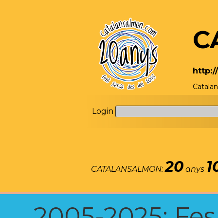
C
http:
Catalan
Login
20
1
CATALANSALMON:
anys
2005-2025: Fes u