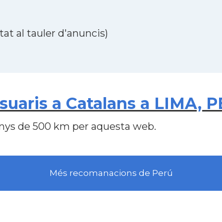
at al tauler d'anuncis)
uaris a Catalans a LIMA, P
nys de 500 km per aquesta web.
Més recomanacions de Perú