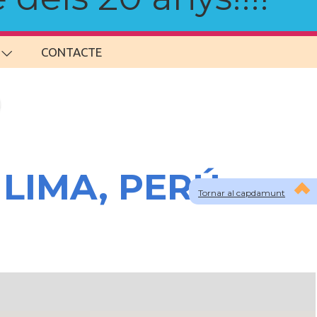
CONTACTE
a LIMA, PERÚ
Tornar al capdamunt