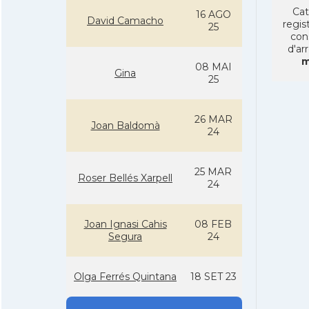
Cat
16 AGO
David Camacho
regist
25
con
d'ar
m
08 MAI
Gina
25
26 MAR
Joan Baldomà
24
25 MAR
Roser Bellés Xarpell
24
Joan Ignasi Cahis
08 FEB
Segura
24
Olga Ferrés Quintana
18 SET 23