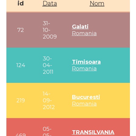
id
Data
Nom
31-
Galati
72
10-
Romania
2009
30-
Timisoara
124
04-
Romania
2011
14-
Bucuresti
219
09-
Romania
2012
05-
TRANSILVANIA
469
05-