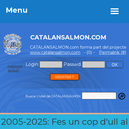
Menu
Menu
CATALANSALMON.COM
CATALANSALMON.com forma part del projecte
www.catalansalmon.com
- (0) -
Permalink (#)
Login
Passwd
Password
perdut?
REGISTRA'T
Buscar ciutat de CATALANSALMON:
2005-2025: Fes un cop d'ull al