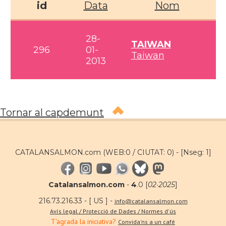
id
Data
Nom
28-
TAIWAN
296
01-
Taiwan
2013
Tornar al capdemunt
CATALANSALMON.com (WEB:0 / CIUTAT: 0) -
[Nseg: 1]
Catalansalmon.com
-
4
.0 [
02·2025
]
216.73.216.33 - [ US ] -
info@catalansalmon.com
Avís legal / Protecció de Dades / Normes d'ús
T'agrada la iniciativa?
Convida'ns a un café