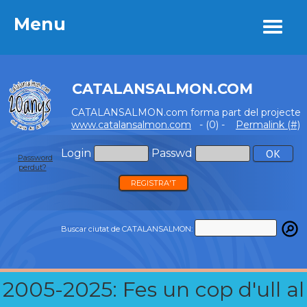
Menu
Menu
CATALANSALMON.COM
CATALANSALMON.com forma part del projecte
www.catalansalmon.com
- (0) -
Permalink (#)
Login
Passwd
Password
perdut?
REGISTRA'T
Buscar ciutat de CATALANSALMON:
2005-2025: Fes un cop d'ull al