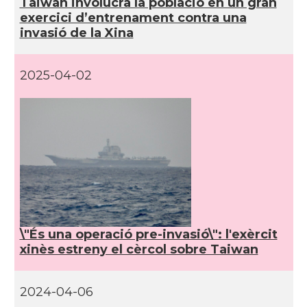
Taiwan involucra la població en un gran
exercici d’entrenament contra una
invasió de la Xina
2025-04-02
\"És una operació pre-invasió\": l'exèrcit
xinès estreny el cèrcol sobre Taiwan
2024-04-06