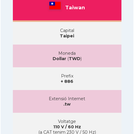
Taiwan
Capital
Taipei
Moneda
Dollar
(
TWD
)
Prefix
+ 886
Extensió Internet
.tw
Voltatge
110 V / 60 Hz
(a CAT tenim 230 V / 50 Hz)