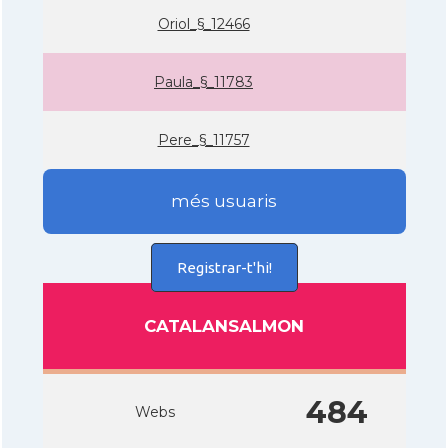
Oriol_§_12466
Paula_§_11783
Pere_§_11757
més usuaris
Registrar-t'hi!
CATALANSALMON
484
Webs