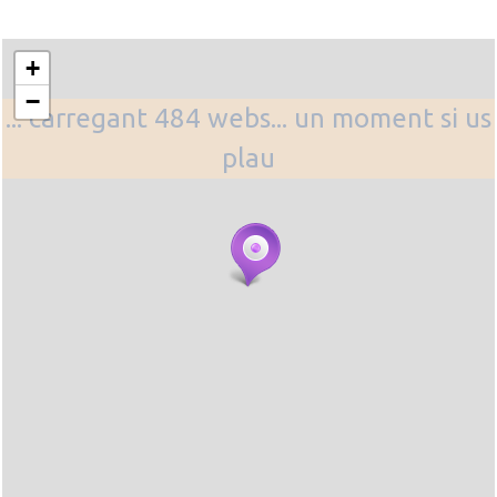
+
−
... carregant 484 webs... un moment si us
plau