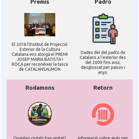
Premis
Padró
El 2016 l'Institut de Projecció
Exterior de la Cultura
Dades del del padró de
Catalana ens atorgà el PREMI
Catalans a l'exterior des
JOSEP MARIA BATISTA I
del 2009 fins avui,
ROCA per reconéixer la tasca
desglossat per paisos i
de CATALANSALMON
anys.
Rodamons
Retorn
Quantes ciutats has visitat?
informació sobre ajuts per