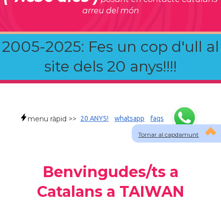
arreu del món
2005-2025: Fes un cop d'ull al
site dels 20 anys!!!!
menu ràpid >>
20 ANYS!
whatsapp
faqs
Tornar al capdamunt
Benvingudes/ts a
Catalans a TAIWAN