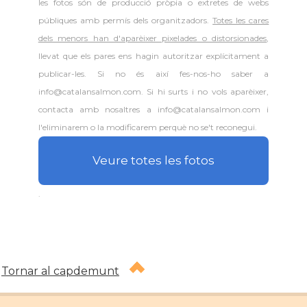
les fotos són de producció pròpia o extretes de webs
públiques amb permís dels organitzadors.
Totes les cares
dels menors han d'aparèixer pixelades o distorsionades
,
llevat que els pares ens hagin autoritzar explícitament a
publicar-les. Si no és així fes-nos-ho saber a
info@catalansalmon.com. Si hi surts i no vols aparèixer,
contacta amb nosaltres a info@catalansalmon.com i
l'eliminarem o la modificarem perquè no se't reconegui.
Veure totes les fotos
.
Tornar al capdemunt