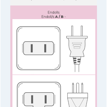
Endolls
Endoll/s
A / B
-