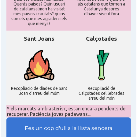
Quants paisos? Quin usuari
als catalans que tornen a
de catalansalmon ha visitat
Catalunya despres
més països i cuutats? quins
d'haver viscut fora
son els que mes agraden i els
que menys?
Sant Joans
Calçotades
Recopliacio de diades de Sant
Recopilació de
Joan d'arreu del móm
Calçotades cel.lebrades
arreu del món
* els marcats amb asterisc, estan encara pendents de
recuperar. Paciència joves padawans...
Fes un cop d'ull a la llista sencera