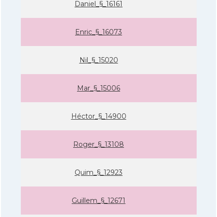
Daniel_§_16161
Enric_§_16073
Nil_§_15020
Mar_§_15006
Héctor_§_14900
Roger_§_13108
Quim_§_12923
Guillem_§_12671