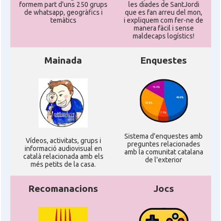
formem part d'uns 250 grups
les diades de SantJordi
de whatsapp, geogràfics i
que es fan arreu del mon,
temàtics
i expliquem com fer-ne de
manera fàcil i sense
maldecaps logí­stics!
Mainada
Enquestes
Sistema d'enquestes amb
Ví­deos, activitats, grups i
preguntes relacionades
informació audiovisual en
amb la comunitat catalana
català relacionada amb els
de l'exterior
més petits de la casa.
Recomanacions
Jocs