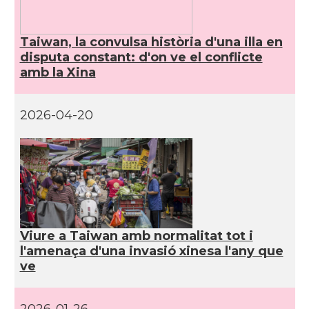
Taiwan, la convulsa història d'una illa en
disputa constant: d'on ve el conflicte
amb la Xina
2026-04-20
Viure a Taiwan amb normalitat tot i
l'amenaça d'una invasió xinesa l'any que
ve