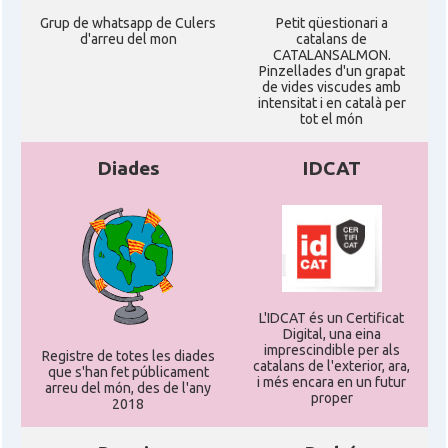
Grup de whatsapp de Culers
Petit qüestionari a
d'arreu del mon
catalans de
CATALANSALMON.
Pinzellades d'un grapat
de vides viscudes amb
intensitat i en català per
tot el món
Diades
IDCAT
L'IDCAT és un Certificat
Digital, una eina
imprescindible per als
Registre de totes les diades
catalans de l'exterior, ara,
que s'han fet públicament
i més encara en un futur
arreu del món, des de l'any
proper
2018