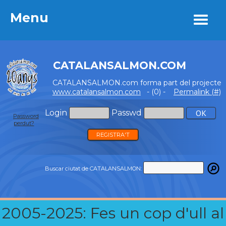
Menu
Menu
CATALANSALMON.COM
CATALANSALMON.com forma part del projecte
www.catalansalmon.com
- (0) -
Permalink (#)
Login
Passwd
Password
perdut?
REGISTRA'T
Buscar ciutat de CATALANSALMON:
2005-2025: Fes un cop d'ull al