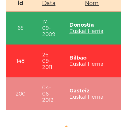
id
Data
Nom
17-
Donostia
65
09-
Euskal Herria
2009
26-
Bilbao
148
09-
Euskal Herria
2011
04-
Gasteiz
200
06-
Euskal Herria
2012