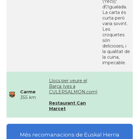
\"rec\\\"
d\'Igualada.
La carta és
curta però
varia sovint.
Les
croquetes
són
delicioses, i
la qualitat de
la cuina,
impecable.
Llocs per veure el
Barça (ves a
Carme
CULERSALMON.com)
355 km
Restaurant Can
Marcet
Més recomanacions de Euskal Herria