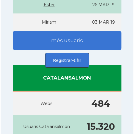
Ester
26 MAR 19
Miriam
03 MAR 19
més usuaris
Registrar-t'hi!
CATALANSALMON
484
Webs
15.320
Usuaris Catalansalmon