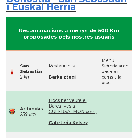
i Euskal Herria
Recomanacions a menys de 500 Km
proposades pels nostres usuaris
Menu
San
Restaurants
Sidrería amb
Sebastian
bacallà i
2 km
Barkaiztegi
carns a la
brasa
Llocs per veure el
Barça (ves a
Arriondas
CULERSALMON.com)
259 km
Cafeteria Kelsey