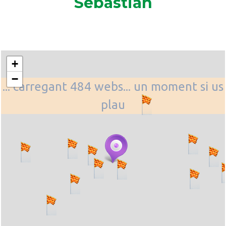
Sebastián
+
−
... carregant 484 webs... un moment si us
plau