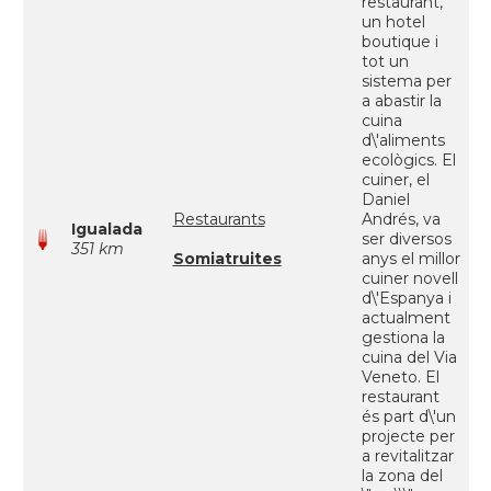
restaurant,
un hotel
boutique i
tot un
sistema per
a abastir la
cuina
d\'aliments
ecològics. El
cuiner, el
Daniel
Restaurants
Andrés, va
Igualada
ser diversos
351 km
Somiatruites
anys el millor
cuiner novell
d\'Espanya i
actualment
gestiona la
cuina del Via
Veneto. El
restaurant
és part d\'un
projecte per
a revitalitzar
la zona del