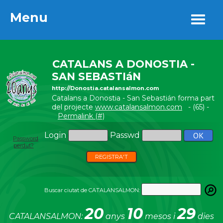
Menu
Menu
CATALANS A DONOSTIA -
SAN SEBASTIáN
http://Donostia.catalansalmon.com
Catalans a Donostia - San Sebastián forma part
del projecte
www.catalansalmon.com
- (65) -
Permalink (#)
Login
Passwd
Password
perdut?
REGISTRA'T
Buscar ciutat de CATALANSALMON:
20
10
29
CATALANSALMON:
anys
mesos i
dies