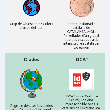
Grup de whatsapp de Culers
Petit qüestionari a
d'arreu del mon
catalans de
CATALANSALMON.
Pinzellades d'un grapat
de vides viscudes amb
intensitat i en català per
tot el món
Diades
IDCAT
L'IDCAT és un Certificat
Digital, una eina
imprescindible per als
Registre de totes les diades
catalans de l'exterior, ara,
que s'han fet públicament