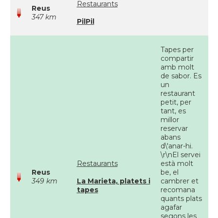
Restaurants
Reus
347 km
PilPil
Tapes per
compartir
amb molt
de sabor. Es
un
restaurant
petit, per
tant, es
millor
reservar
abans
d\'anar-hi.
\r\nEl servei
Restaurants
està molt
Reus
be, el
349 km
La Marieta, platets i
cambrer et
tapes
recomana
quants plats
agafar
segons les