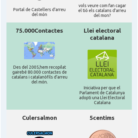
vols veure com fan cagar
Portal de Castellers d'arreu
el tió els catalans d'arreu
del món
del mon?
75.000Contactes
Llei electoral
catalana
Des del 2005,hem recopilat
gairebé 80.000 contactes de
catalans i catalanòfils d'arreu
del món.
Iniciativa per que el
Parlament de Catalunya
adopti una Llei Electoral
Catalana
Culersalmon
5centims