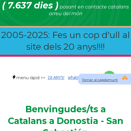
( 7.637 dies )
posant en contacte catalans
arreu del món
2005-2025: Fes un cop d'ull al
site dels 20 anys!!!!
menu ràpid >>
20 ANYS!
whatsapp
faqs
Tornar al capdamunt
Benvingudes/ts a
Catalans a Donostia - San