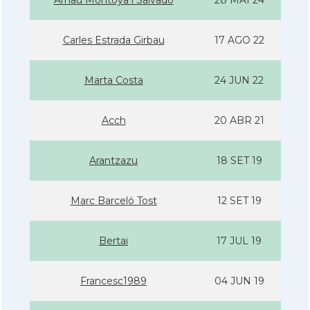
Arnau Montoya i Salvadó
28 MAI 24
Carles Estrada Girbau
17 AGO 22
Marta Costa
24 JUN 22
Acch
20 ABR 21
Arantzazu
18 SET 19
Marc Barceló Tost
12 SET 19
Bertai
17 JUL 19
Francesc1989
04 JUN 19