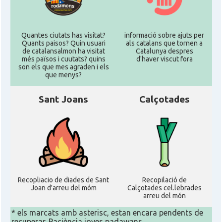
Quantes ciutats has visitat?
informació sobre ajuts per
Quants paisos? Quin usuari
als catalans que tornen a
de catalansalmon ha visitat
Catalunya despres
més països i cuutats? quins
d'haver viscut fora
son els que mes agraden i els
que menys?
Sant Joans
Calçotades
Recopliacio de diades de Sant
Recopilació de
Joan d'arreu del móm
Calçotades cel.lebrades
arreu del món
* els marcats amb asterisc, estan encara pendents de
recuperar. Paciència joves padawans...