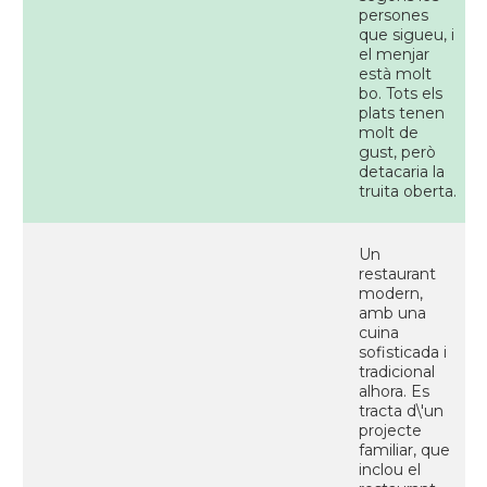
persones
que sigueu, i
el menjar
està molt
bo. Tots els
plats tenen
molt de
gust, però
detacaria la
truita oberta.
Un
restaurant
modern,
amb una
cuina
sofisticada i
tradicional
alhora. Es
tracta d\'un
projecte
familiar, que
inclou el