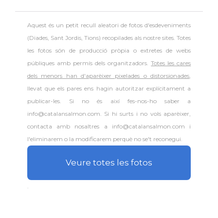
Aquest és un petit recull aleatori de
fotos d'esdeveniments
(Diades, Sant Jordis, Tions) recopilades als nostre sites. Totes
les fotos són de producció pròpia o extretes de webs
públiques amb permís dels organitzadors.
Totes les cares
dels menors han d'aparèixer pixelades o distorsionades
,
llevat que els pares ens hagin autoritzar explícitament a
publicar-les. Si no és així fes-nos-ho saber a
info@catalansalmon.com. Si hi surts i no vols aparèixer,
contacta amb nosaltres a info@catalansalmon.com i
l'eliminarem o la modificarem perquè no se't reconegui.
Veure totes les fotos
.