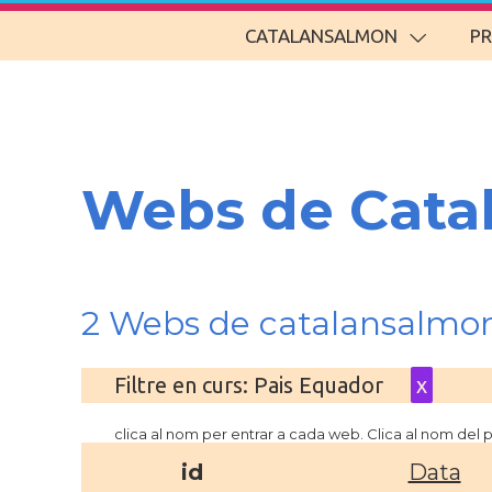
CATALANSALMON
P
Webs de Cata
2 Webs de catalansalmo
Filtre en curs: Pais Equador
x
clica al nom per entrar a cada web. Clica al nom del
id
Data