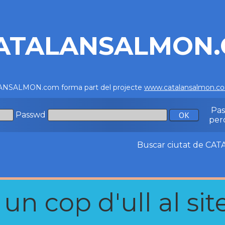
ATALANSALMON
NSALMON.com forma part del projecte
www.catalansalmon.c
Pa
Passwd
per
Buscar ciutat de C
n cop d'ull al site