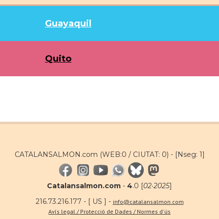
Guayaquil
Quito
CATALANSALMON.com (WEB:0 / CIUTAT: 0) -
[Nseg: 1]
Catalansalmon.com
-
4
.0 [
02·2025
]
216.73.216.177 - [ US ] -
info@catalansalmon.com
Avís legal / Protecció de Dades / Normes d'ús