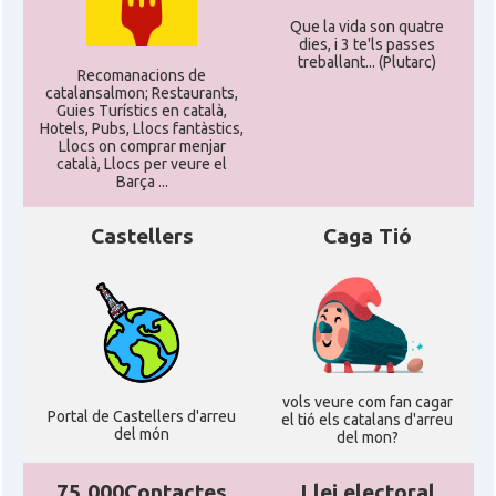
Que la vida son quatre
dies, i 3 te'ls passes
treballant... (Plutarc)
Recomanacions de
catalansalmon; Restaurants,
Guies Turístics en català,
Hotels, Pubs, Llocs fantàstics,
Llocs on comprar menjar
català, Llocs per veure el
Barça ...
Castellers
Caga Tió
vols veure com fan cagar
Portal de Castellers d'arreu
el tió els catalans d'arreu
del món
del mon?
75.000Contactes
Llei electoral