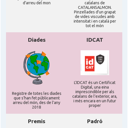
d'arreu del mon
catalans de
CATALANSALMON.
Pinzellades d'un grapat
de vides viscudes amb
intensitat i en català per
tot el món
Diades
IDCAT
L'IDCAT és un Certificat
Digital, una eina
imprescindible per als
Registre de totes les diades
catalans de l'exterior, ara,
que s'han fet públicament
i més encara en un futur
arreu del món, des de l'any
proper
2018
Premis
Padró