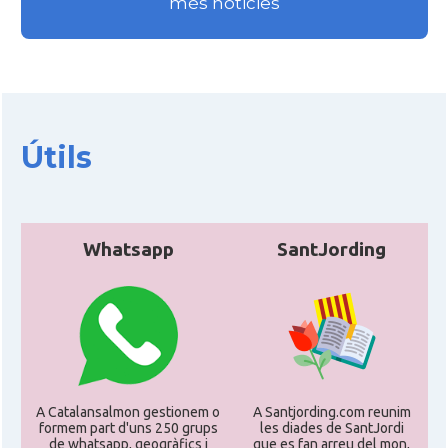
més noticies
Útils
Whatsapp
SantJording
A Catalansalmon gestionem o
A Santjording.com reunim
formem part d'uns 250 grups
les diades de SantJordi
de whatsapp, geogràfics i
que es fan arreu del mon,