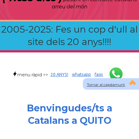
arreu del món
2005-2025: Fes un cop d'ull al
site dels 20 anys!!!!
menu ràpid >>
20 ANYS!
whatsapp
faqs
Tornar al capdamunt
Benvingudes/ts a
Catalans a QUITO