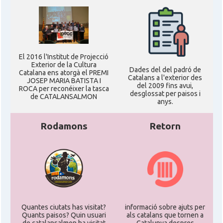
El 2016 l'Institut de Projecció
Exterior de la Cultura
Dades del del padró de
Catalana ens atorgà el PREMI
Catalans a l'exterior des
JOSEP MARIA BATISTA I
del 2009 fins avui,
ROCA per reconéixer la tasca
desglossat per paisos i
de CATALANSALMON
anys.
Rodamons
Retorn
Quantes ciutats has visitat?
informació sobre ajuts per
Quants paisos? Quin usuari
als catalans que tornen a