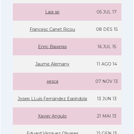
Laia sp
05 JUL 17
Francesc Canet Ricou
08 DES 15
Enric Baixeras
16 JUL 15
Jaume Alemany
11 AGO 14
xesca
07 NOV 13
Josep LLuí­s Fernández Espí­ndola
13 JUN 13
Xavier Angulo
21 MAI 13
Eduard Vázquez Olivares
21 GEN 13