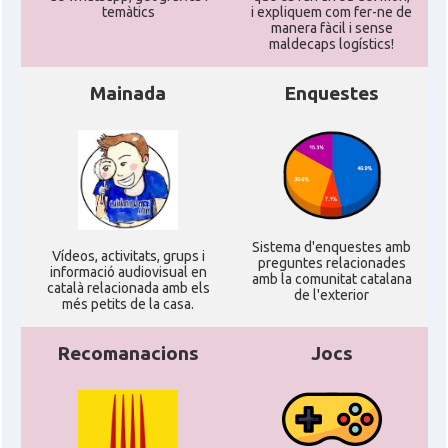
temàtics
i expliquem com fer-ne de
manera fàcil i sense
maldecaps logí­stics!
Mainada
Enquestes
Sistema d'enquestes amb
Ví­deos, activitats, grups i
preguntes relacionades
informació audiovisual en
amb la comunitat catalana
català relacionada amb els
de l'exterior
més petits de la casa.
Recomanacions
Jocs