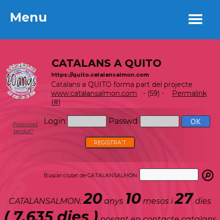
Menu
Menu
CATALANS A QUITO
https://quito.catalansalmon.com
Catalans a QUITO forma part del projecte
www.catalansalmon.com
- (59) -
Permalink
(#)
Login
Passwd
Password
perdut?
REGISTRA'T
Buscar ciutat de CATALANSALMON:
20
10
27
CATALANSALMON:
anys
mesos i
dies
( 7.635 dies )
posant en contacte catalans