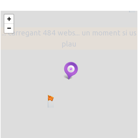
+
−
... carregant 484 webs... un moment si us
plau