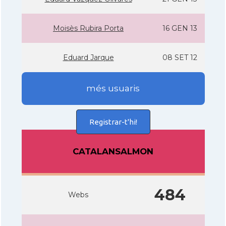
Moisès Rubira Porta
16 GEN 13
Eduard Jarque
08 SET 12
més usuaris
Registrar-t'hi!
CATALANSALMON
484
Webs