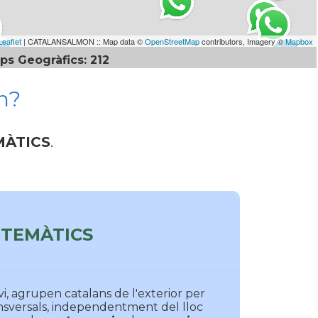
Leaflet
| CATALANSALMON :: Map data ©
OpenStreetMap
contributors, Imagery ©
Mapbox
ps Geogràfics: 212
n?
MÀTICS
.
TEMÀTICS
vi, agrupen catalans de l'exterior per
nsversals, independentment del lloc