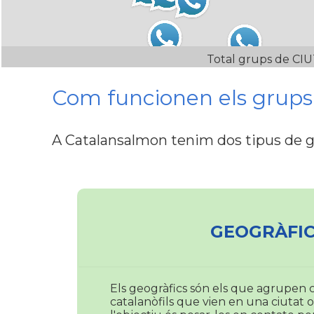
Total grups de CI
Com funcionen els grup
A Catalansalmon tenim dos tipus de 
GEOGRÀFIC
Els geogràfics són els que agrupen c
catalanòfils que vien en una ciutat o