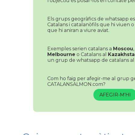
l'objectiu és posar-los en contate pe
Els grups geogràfics de whatsapp es
Catalans i catalanòfils que hi viuen o
que hi aniran a viure aviat.
Exemples serien catalans a
Moscou
Melbourne
o Catalans al
Kazakhsta
un grup de whatsapp de catalans al 
Com ho faig per afegir-me al grup g
CATALANSALMON.com?
AFEGIR-M'HI