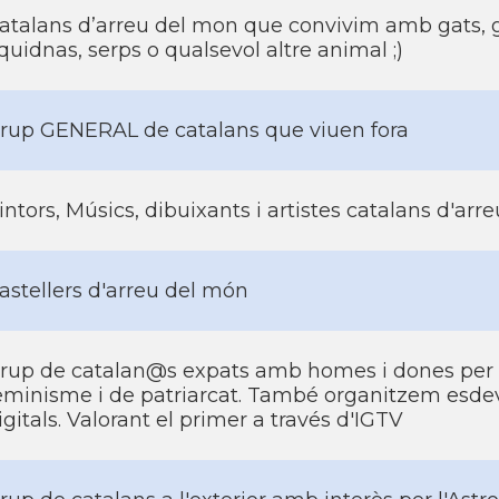
atalans d’arreu del mon que convivim amb gats, g
quidnas, serps o qualsevol altre animal ;)
rup GENERAL de catalans que viuen fora
intors, Músics, dibuixants i artistes catalans d'ar
astellers d'arreu del món
rup de catalan@s expats amb homes i dones per 
eminisme i de patriarcat. També organitzem esd
igitals. Valorant el primer a través d'IGTV