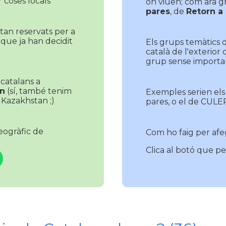
r coses locals
on viuen; com ara 
pares
, de
Retorn a
tan reservats per a
 que ja han decidit
Els grups temàtics 
català de l'exterior
grup sense importar
, catalans a
n
(sí, també tenim
Exemples serien els
Kazakhstan ;)
pares, o el de CUL
eogràfic de
Com ho faig per afe
Clica al botó que per