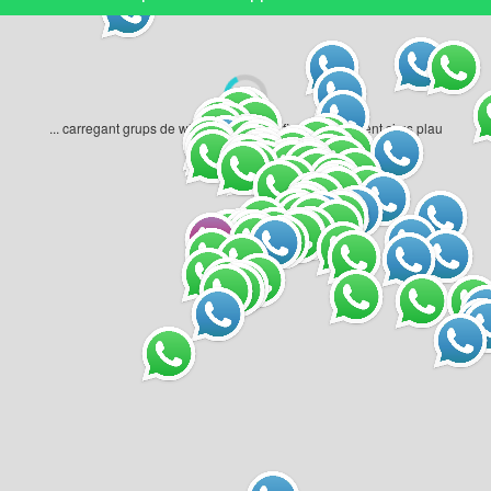
... carregant grups de whatsapp geogràfics... un moment si us plau