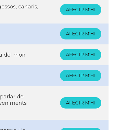
ossos, canaris,
AFEGIR M'HI
AFEGIR M'HI
reu del món
AFEGIR M'HI
AFEGIR M'HI
parlar de
eveniments
AFEGIR M'HI