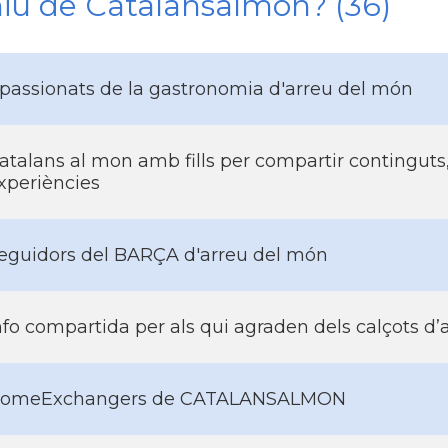
niu de Catalansalmon? (36)
passionats de la gastronomia d'arreu del món
atalans al mon amb fills per compartir continguts,
xperiències
eguidors del BARÇA d'arreu del món
nfo compartida per als qui agraden dels calçots d’
omeExchangers de CATALANSALMON