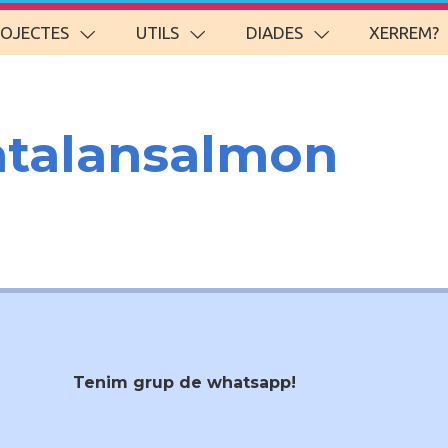
ROJECTES
UTILS
DIADES
XERREM?
talansalmon
Tenim grup de whatsapp!