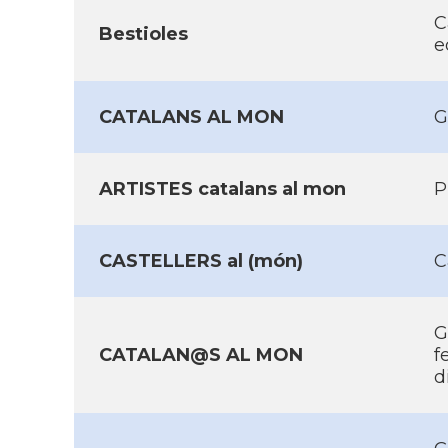
C
Bestioles
e
CATALANS AL MON
G
ARTISTES catalans al mon
P
CASTELLERS al (món)
C
G
CATALAN@S AL MON
f
d