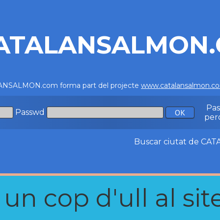
ATALANSALMON
NSALMON.com forma part del projecte
www.catalansalmon.c
Pa
Passwd
per
Buscar ciutat de C
n cop d'ull al site