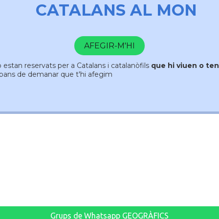
CATALANS AL MON
AFEGIR-M'HI
estan reservats per a Catalans i catalanòfils
que hi viuen o ten
bans de demanar que t'hi afegim
Grups de Whatsapp GEOGRÀFICS