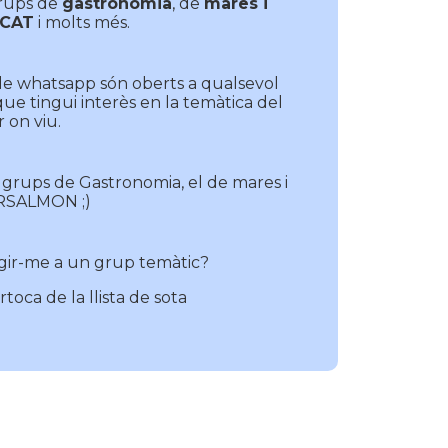
grups de
gastronomia
, de
mares i
 CAT
i molts més.
de whatsapp són oberts a qualsevol
 que tingui interès en la temàtica del
 on viu.
 grups de Gastronomia, el de mares i
ERSALMON ;)
gir-me a un grup temàtic?
toca de la llista de sota