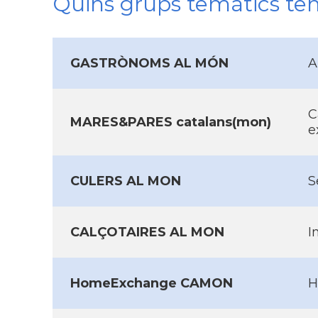
Quins grups temàtics te
GASTRÒNOMS AL MÓN
A
C
MARES&PARES catalans(mon)
e
CULERS AL MON
S
CALÇOTAIRES AL MON
I
HomeExchange CAMON
H