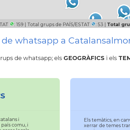
UTAT
: 159 | Total grups de PAÍS/ESTAT
: 53 |
Total gru
s de whatsapp a Catalansalmo
grups de whatsapp; els
GEOGRÀFICS
i els
TE
S
atalans i
Els temàtics, en can
 país comu, i
xerrar de temes tra