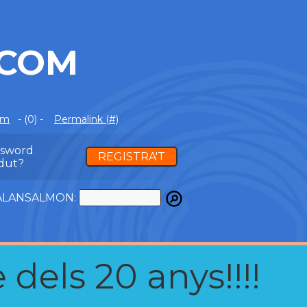
.COM
om
- (0) -
Permalink (#)
ssword
REGISTRA'T
dut?
ATALANSALMON:
 dels 20 anys!!!!