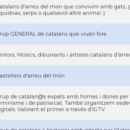
atalans d’arreu del mon que convivim amb gats, g
quidnas, serps o qualsevol altre animal ;)
rup GENERAL de catalans que viuen fora
intors, Músics, dibuixants i artistes catalans d'ar
astellers d'arreu del món
rup de catalan@s expats amb homes i dones per 
eminisme i de patriarcat. També organitzem esd
igitals. Valorant el primer a través d'IGTV