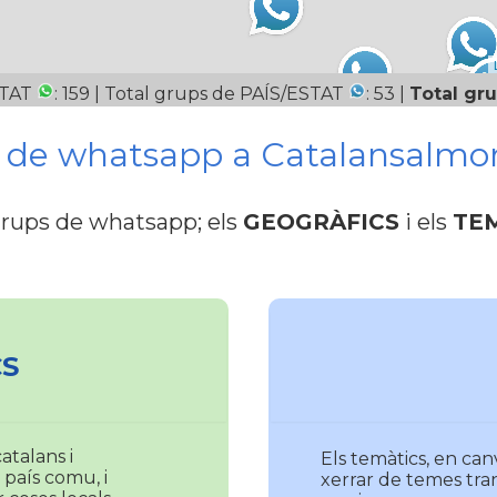
UTAT
: 159 | Total grups de PAÍS/ESTAT
: 53 |
Total gru
s de whatsapp a Catalansalmo
grups de whatsapp; els
GEOGRÀFICS
i els
TE
S
atalans i
Els temàtics, en can
 país comu, i
xerrar de temes tra