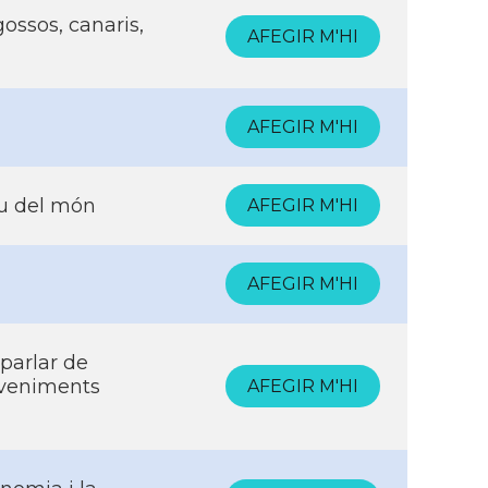
ossos, canaris,
AFEGIR M'HI
AFEGIR M'HI
reu del món
AFEGIR M'HI
AFEGIR M'HI
parlar de
eveniments
AFEGIR M'HI