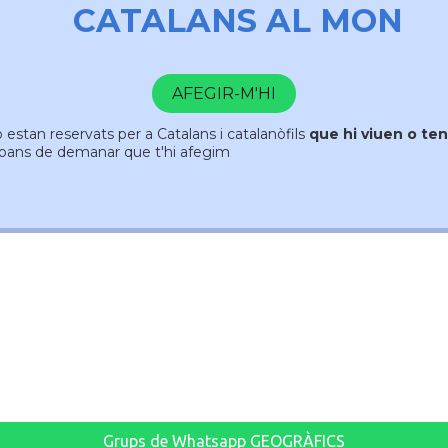
CATALANS AL MON
AFEGIR-M'HI
estan reservats per a Catalans i catalanòfils
que hi viuen o ten
bans de demanar que t'hi afegim
Grups de Whatsapp GEOGRÀFICS