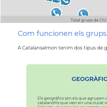
Total grups de CI
Com funcionen els grup
A Catalansalmon tenim dos tipus de 
GEOGRÀFIC
Els geogràfics són els que agrupen c
catalanòfils que vien en una ciutat o