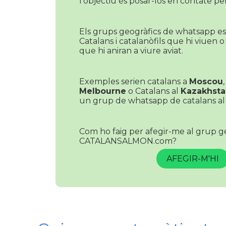
l'objectiu és posar-los en contate pe
Els grups geogràfics de whatsapp es
Catalans i catalanòfils que hi viuen o
que hi aniran a viure aviat.
Exemples serien catalans a
Moscou
Melbourne
o Catalans al
Kazakhsta
un grup de whatsapp de catalans al 
Com ho faig per afegir-me al grup g
CATALANSALMON.com?
AFEGIR-M'HI