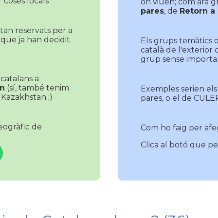
r coses locals
on viuen; com ara 
pares
, de
Retorn a
tan reservats per a
 que ja han decidit
Els grups temàtics 
català de l'exterior
grup sense importar
, catalans a
n
(sí, també tenim
Exemples serien els
Kazakhstan ;)
pares, o el de CUL
eogràfic de
Com ho faig per afe
Clica al botó que per