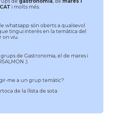
grups de
gastronomia
, de
mares i
 CAT
i molts més.
de whatsapp són oberts a qualsevol
 que tingui interès en la temàtica del
 on viu.
 grups de Gastronomia, el de mares i
ERSALMON ;)
gir-me a un grup temàtic?
toca de la llista de sota