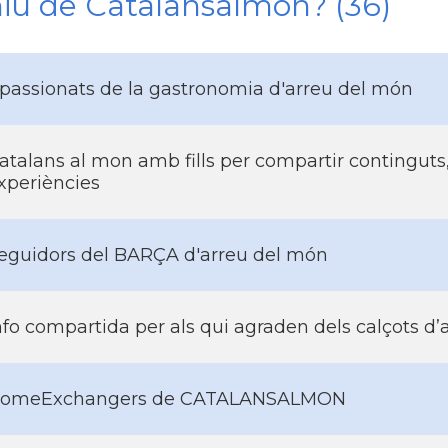
niu de Catalansalmon? (36)
passionats de la gastronomia d'arreu del món
atalans al mon amb fills per compartir continguts,
xperiències
eguidors del BARÇA d'arreu del món
nfo compartida per als qui agraden dels calçots d’
omeExchangers de CATALANSALMON