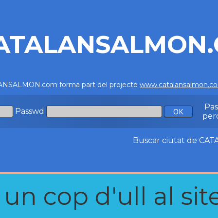
ATALANSALMON
NSALMON.com forma part del projecte
www.catalansalmon.c
Pa
Passwd
per
Buscar ciutat de C
n cop d'ull al site