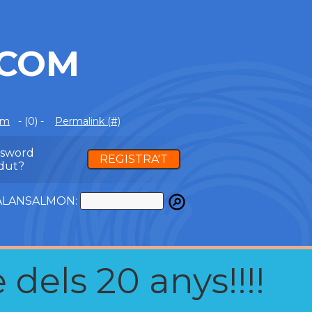
.COM
om
- (0) -
Permalink (#)
ssword
REGISTRA'T
dut?
ATALANSALMON:
 dels 20 anys!!!!