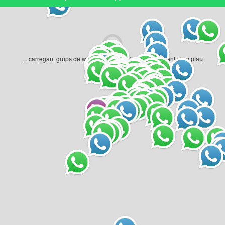
... carregant grups de whatsapp geogràfics... un moment si us plau