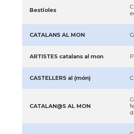
C
Bestioles
e
CATALANS AL MON
G
ARTISTES catalans al mon
P
CASTELLERS al (món)
C
G
CATALAN@S AL MON
f
d