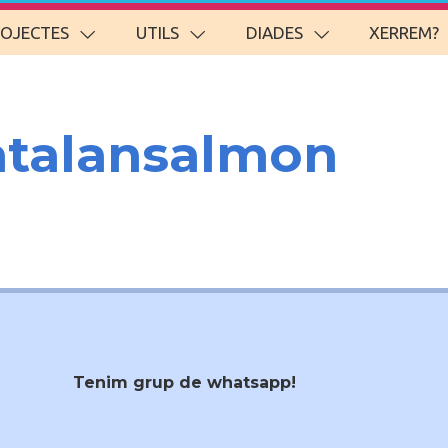
ROJECTES
UTILS
DIADES
XERREM?
talansalmon
Tenim grup de whatsapp!