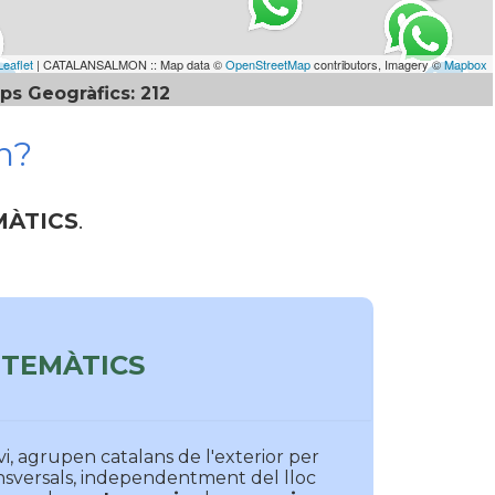
Leaflet
| CATALANSALMON :: Map data ©
OpenStreetMap
contributors, Imagery ©
Mapbox
ps Geogràfics: 212
n?
MÀTICS
.
TEMÀTICS
vi, agrupen catalans de l'exterior per
nsversals, independentment del lloc