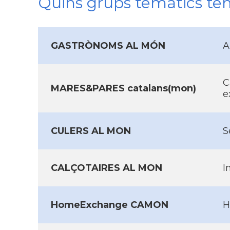
Quins grups temàtics te
GASTRÒNOMS AL MÓN
A
C
MARES&PARES catalans(mon)
e
CULERS AL MON
S
CALÇOTAIRES AL MON
I
HomeExchange CAMON
H