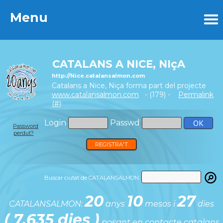
Menu
Menu
CATALANS A NICE, NIçA
http://Nice.catalansalmon.com
Catalans a Nice, Niça forma part del projecte
www.catalansalmon.com
- (179) -
Permalink
(#)
Login
Passwd
Password
perdut?
REGISTRA'T
Buscar ciutat de CATALANSALMON:
20
10
27
CATALANSALMON:
anys
mesos i
dies
( 7.635 dies )
posant en contacte catalans