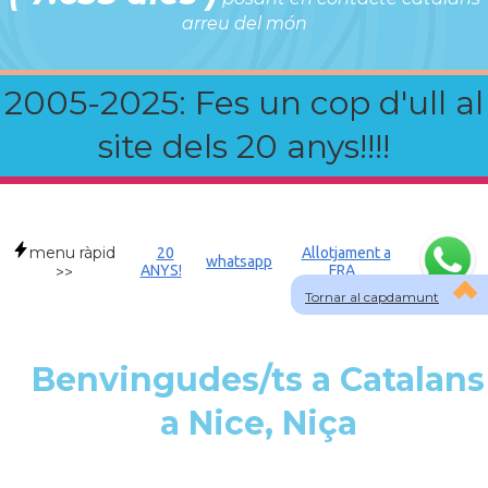
arreu del món
2005-2025: Fes un cop d'ull al
site dels 20 anys!!!!
menu ràpid
20
Allotjament a
whatsapp
ANYS!
FRA
>>
Tornar al capdamunt
Benvingudes/ts a Catalans
a Nice, Niça