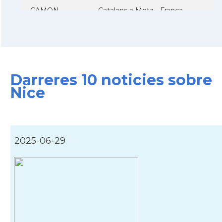
CAMON
Catalans a Metz - França
CAMON
Catalans a Montpellier - França
CAMON
Catalans a NANCY
Darreres 10 noticies sobre
Nice
CAMON
Catalans a Nantes
CAMON
Catalans a Nice, Niça
2025-06-29
CAMON
CATALANS A PARIS
CAMON
Catalans a PERPINYA
CAMON
Catalans a REIMS