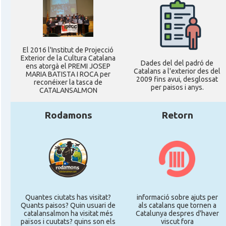
El 2016 l'Institut de Projecció
Exterior de la Cultura Catalana
Dades del del padró de
ens atorgà el PREMI JOSEP
Catalans a l'exterior des del
MARIA BATISTA I ROCA per
2009 fins avui, desglossat
reconéixer la tasca de
per paisos i anys.
CATALANSALMON
Rodamons
Retorn
Quantes ciutats has visitat?
informació sobre ajuts per
Quants paisos? Quin usuari de
als catalans que tornen a
catalansalmon ha visitat més
Catalunya despres d'haver
països i cuutats? quins son els
viscut fora