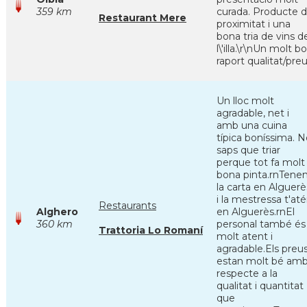
359 km
curada. Producte 
Restaurant Mere
proximitat i una
bona tria de vins d
l\'illa.\r\nUn molt b
raport qualitat/pre
Un lloc molt
agradable, net i
amb una cuina
típica boníssima. 
saps que triar
perque tot fa molt
bona pinta.rnTene
la carta en Alguerè
i la mestressa t'at
Restaurants
Alghero
en Alguerès.rnEl
360 km
personal també és
Trattoria Lo Romaní
molt atent i
agradable.Els preu
estan molt bé am
respecte a la
qualitat i quantitat
que