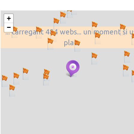
+
−
... carregant 484 webs... un moment si u
plau