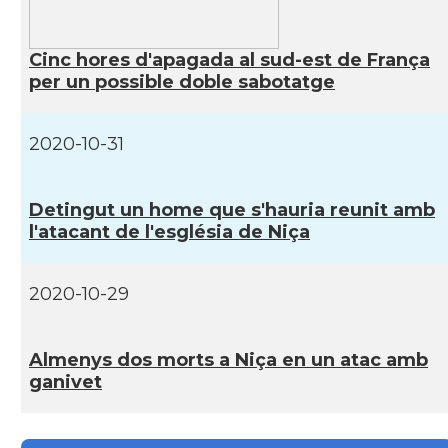
Casal
Casal Català de Nantes "Tirant lo Blanc\"
Cinc hores d'apagada al sud-est de França
per un possible doble sabotatge
Casal
Casal Català de Tolosa de Llenguadoc
2020-10-31
Casal
Casal de Catalunya de París
Casal
Centre Català d'Occitània
Detingut un home que s'hauria reunit amb
l'atacant de l'església de Niça
Centre Cultural Català - Casal Jaume I
Casal
de Perpinyà
2020-10-29
Casal
Cercle Català de Marsella
Almenys dos morts a Niça en un atac amb
ganivet
Acció
Oficina d'ACCIÓ Paris