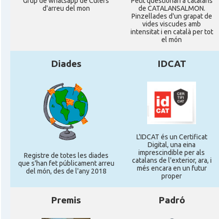
Grup de whatsapp de Culers
Petit qüestionari a catalans
d'arreu del mon
de CATALANSALMON.
Pinzellades d'un grapat de
vides viscudes amb
intensitat i en català per tot
el món
Diades
IDCAT
L'IDCAT és un Certificat
Digital, una eina
imprescindible per als
Registre de totes les diades
catalans de l'exterior, ara, i
que s'han fet públicament arreu
més encara en un futur
del món, des de l'any 2018
proper
Premis
Padró