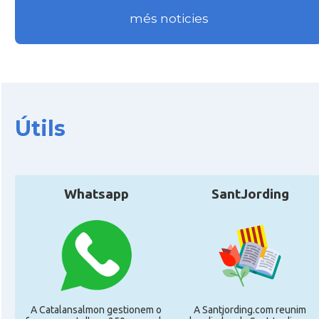
Delegació
Delegació del Govern a França
més noticies
Consolat
Consolat general a Bayonne
Consolat
Consolat general a Bordeaux
Útils
Consolat
Consolat general a Lyon
Consolat
Consolat general a Marseille
Whatsapp
SantJording
Consolat
Consolat general a Montpellier
Consolat
Consolat general a Paris
Consolat
Consolat general a Pau
A Catalansalmon gestionem o
A Santjording.com reunim