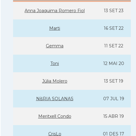
Anna Joaquima Romero Fiol
13 SET 23
Marti
16 SET 22
Gemma
11 SET 22
Toni
12 MAI 20
Júlia Molero
13 SET 19
NíšRIA SOLANAS
07 JUL 19
Meritxell Condo
15 ABR 19
CrisLo
01 DES 17