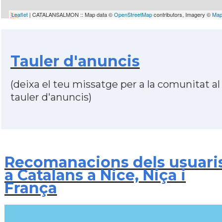
Leaflet
| CATALANSALMON :: Map data ©
OpenStreetMap
contributors, Imagery ©
Map
Tauler d'anuncis
(deixa el teu missatge per a la comunitat al
tauler d'anuncis)
Recomanacions dels usuari
a Catalans a Nice, Niça i
França