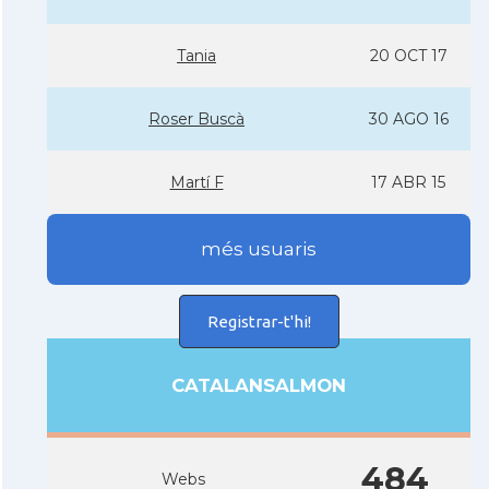
Tania
20 OCT 17
Roser Buscà
30 AGO 16
Martí­ F
17 ABR 15
més usuaris
Registrar-t'hi!
CATALANSALMON
484
Webs