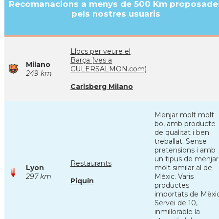
Recomanacions a menys de 500 Km proposade
pels nostres usuaris
Llocs per veure el
Barça (ves a
Milano
CULERSALMON.com)
249 km
Carlsberg Milano
Menjar molt molt
bo, amb producte
de qualitat i ben
treballat. Sense
pretensions i amb
un tipus de menjar
Restaurants
Lyon
molt similar al de
297 km
Mèxic. Varis
Piquín
productes
importats de Mèxic
Servei de 10,
inmillorable la