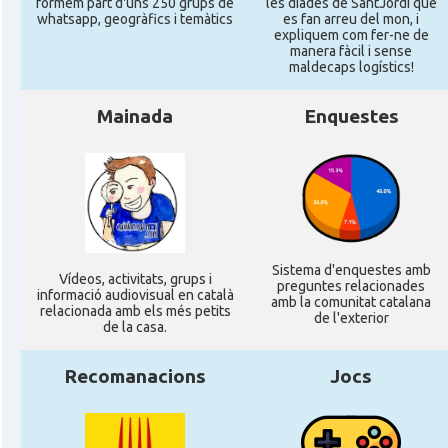
formem part d'uns 250 grups de
les diades de SantJordi que
whatsapp, geogràfics i temàtics
es fan arreu del mon, i
Consolat
Consolat general a Perpinyà
expliquem com fer-ne de
manera fàcil i sense
maldecaps logí­stics!
Consolat
Consolat general a Strasbourg
Mainada
Enquestes
Consolat
Consolat general a Toulouse
Ambaixada
Ambaixada espanyola a França
* + ambaixades i consolats
Sistema d'enquestes amb
Ví­deos, activitats, grups i
preguntes relacionades
informació audiovisual en català
amb la comunitat catalana
relacionada amb els més petits
de l'exterior
de la casa.
Recomanacions
Jocs