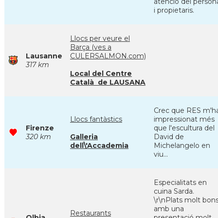
atenció del person
i propietaris.
Llocs per veure el
Barça (ves a
Lausanne
CULERSALMON.com)
317 km
Local del Centre
Català de LAUSANA
Crec que RES m'h
Llocs fantàstics
impressionat més
Firenze
que l'escultura del
320 km
Galleria
David de
dell\'Accademia
Michelangelo en
viu...
Especialitats en
cuina Sarda.
\r\nPlats molt bon
amb una
Restaurants
Olbia
presentació molt