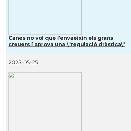
CAMON
Catalans a RENNES
CAMON
Catalans a Rouen
Canes no vol que l'envaeixin els grans
creuers i aprova una \"regulació dràstica\"
CAMON
Catalans a STRASBOURG
CAMON
Catalans a Toulouse
2025-05-25
CAMON
Catalans a TROYES
Ateneu Català de l'Eurodistrict
Casal
Strasbourg-Ortenau
Casal Català de Grenoble (Maison de
Casal
Catalogne)