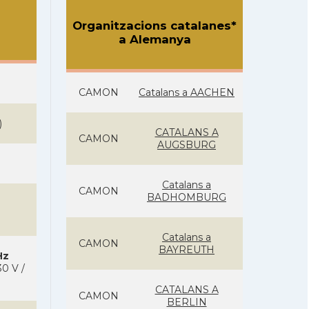
Organitzacions catalanes*
a Alemanya
CAMON
Catalans a AACHEN
)
CATALANS A
CAMON
AUGSBURG
Catalans a
CAMON
BADHOMBURG
Catalans a
CAMON
BAYREUTH
Hz
0 V /
CATALANS A
CAMON
BERLIN