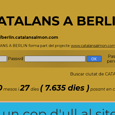
ATALANS A BERL
//berlin.catalansalmon.com
ANS A BERLIN forma part del projecte
www.catalansalmon.co
Pa
Passwd
per
Buscar ciutat de C
0
27
( 7.635 dies )
mesos i
dies
posant en c
n cop d'ull al site