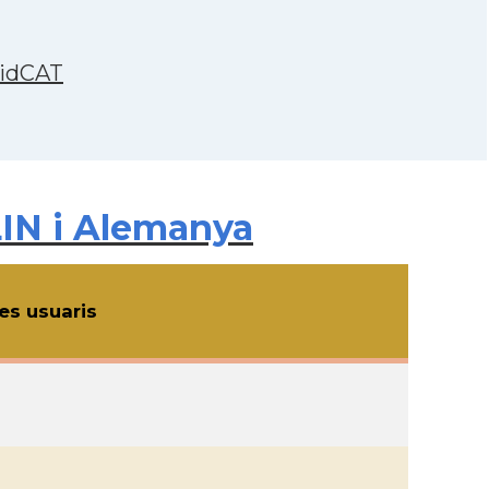
 idCAT
IN i Alemanya
s usuaris