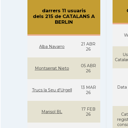
darrers 11 usuaris
dels 215 de CATALANS A
BERLIN
W
21 ABR
Alba Navarro
26
Us
Catal
05 ABR
Montserrat Nieto
26
Data 
13 MAR
Trucs la Seu d'Urgell
26
17 FEB
Marisol BL
26
Cat
regist
conso