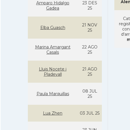
Ale
Amparo Hidalgo
23 DES
Gadea
25
Cat
regist
21 NOV
Elba Guasch
con
25
d'ar
m
Marina Amargant
22 AGO
Casals
25
Lluis Nocete i
21 AGO
Pladevall
25
08 JUL
Paula Marquillas
25
Lua Zhen
03 JUL 25