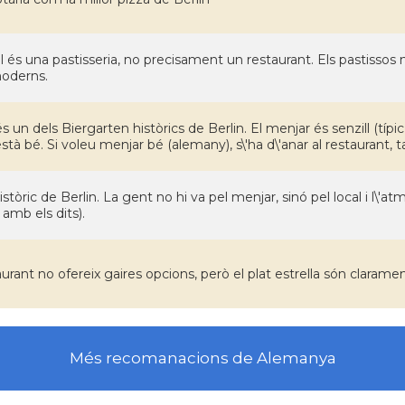
l és una pastisseria, no precisament un restaurant. Els pastissos n
moderns.
 és un dels Biergarten històrics de Berlin. El menjar és senzill (t
 està bé. Si voleu menjar bé (alemany), s\'ha d\'anar al restaurant, 
istòric de Berlin. La gent no hi va pel menjar, sinó pel local i l\'at
amb els dits).
aurant no ofereix gaires opcions, però el plat estrella són clarame
Més recomanacions de Alemanya