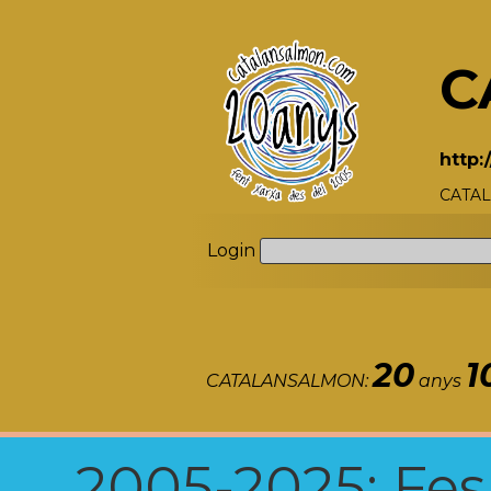
C
http:
CATAL
Login
20
1
CATALANSALMON:
anys
2005-2025: Fes u