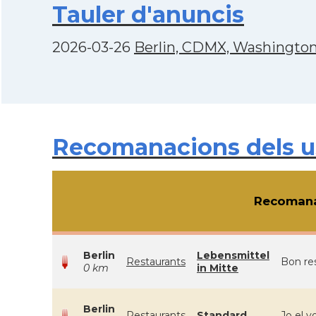
Tauler d'anuncis
2026-03-26
Berlin, CDMX, Washington i
Recomanacions dels u
Recomana
Berlin
Lebensmittel
Restaurants
Bon re
0 km
in Mitte
Berlin
Restaurants
Standard
Jo el v