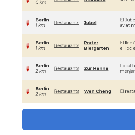
0 km
Berlin
El Jube
Restaurants
Jubel
1 km
aviat 
Berlin
Prater
El lloc
Restaurants
1 km
Biergarten
el lloc
Berlin
Local h
Restaurants
Zur Henne
2 km
menjar 
Berlin
Restaurants
Wen Cheng
El rest
2 km