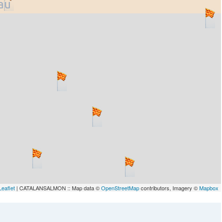
lau
Leaflet
| CATALANSALMON :: Map data ©
OpenStreetMap
contributors, Imagery ©
Mapbox