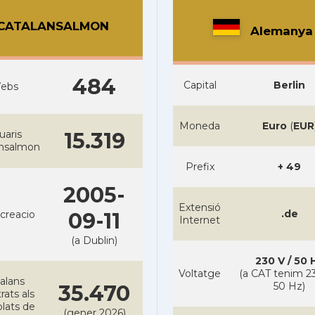
CATALANSALMON
Alemanya
484
Capital
Berlin
ebs
Moneda
Euro
(
EUR
uaris
15.319
ansalmon
Prefix
+ 49
2005-
Extensió
.de
creacio
09-11
Internet
(a Dublin)
230 V / 50 
Voltatge
(a CAT tenim 23
alans
50 Hz)
35.470
rats als
lats de
(gener 2026)