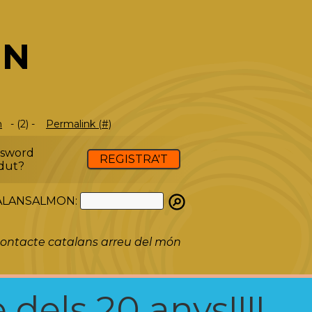
IN
m
- (2) -
Permalink (#)
ssword
REGISTRA'T
dut?
ATALANSALMON:
ontacte catalans arreu del món
 dels 20 anys!!!!