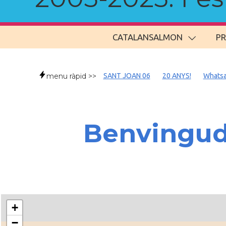
CATALANSALMON
P
menu ràpid >>
SANT JOAN 06
20 ANYS!
Whats
Benvingud
+
−