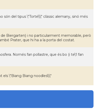
o són del tipus \"Torte\\\" clàssic alemany, sinó més
ípic de Biergarten) i no particularment memorable, però
també Prater, que hi ha a la porta del costat.
mosfera. Només fan pollastre, que és bo (i te\'l fan
nt els \"Biang Biang noodles\\\"