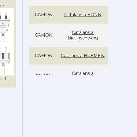
F
-
CAMON
Catalans a BONN
Catalans a
CAMON
Braunschweig
CAMON
Catalans a BREMEN
Catalans a
CAMON
 i F)
DARMSTADT
Catalans a
CAMON
Düsseldorf
CAMON
Catalans a ERFURT