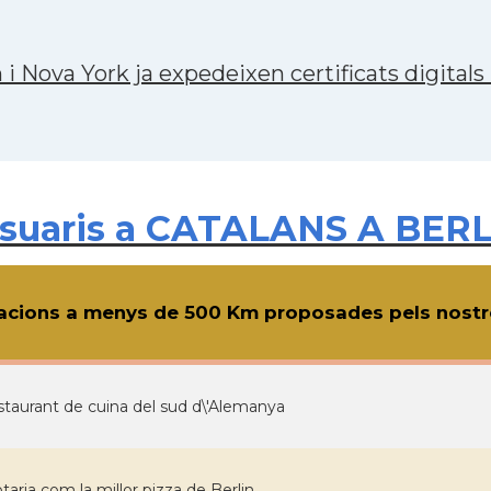
 Nova York ja expedeixen certificats digitals
suaris a CATALANS A BERL
cions a menys de 500 Km proposades pels nostre
staurant de cuina del sud d\'Alemanya
otaria com la millor pizza de Berlin