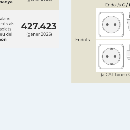
manya
Endoll/s
C / 
alans
427.423
rats als
solats
reu del
(gener 2026)
on
Endolls
(a CAT tenim C