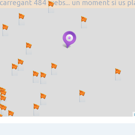
. carregant 484 webs... un moment si us p