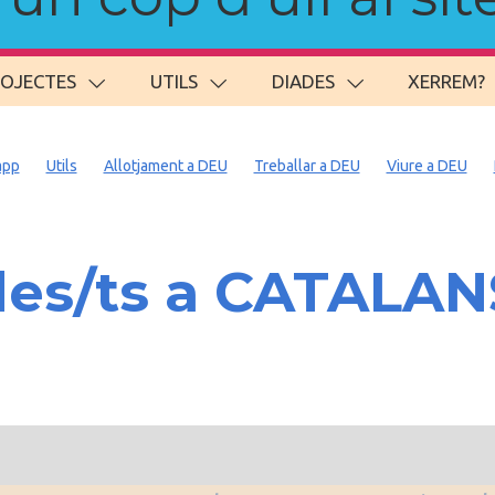
ROJECTES
UTILS
DIADES
XERREM?
app
Utils
Allotjament a DEU
Treballar a DEU
Viure a DEU
es/ts a CATALAN