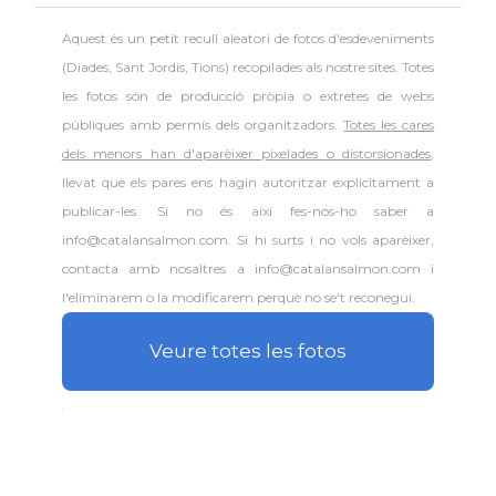
Aquest és un petit recull aleatori de
fotos d'esdeveniments
(Diades, Sant Jordis, Tions) recopilades als nostre sites. Totes
les fotos són de producció pròpia o extretes de webs
públiques amb permís dels organitzadors.
Totes les cares
dels menors han d'aparèixer pixelades o distorsionades
,
llevat que els pares ens hagin autoritzar explícitament a
publicar-les. Si no és així fes-nos-ho saber a
info@catalansalmon.com. Si hi surts i no vols aparèixer,
contacta amb nosaltres a info@catalansalmon.com i
l'eliminarem o la modificarem perquè no se't reconegui.
Veure totes les fotos
.