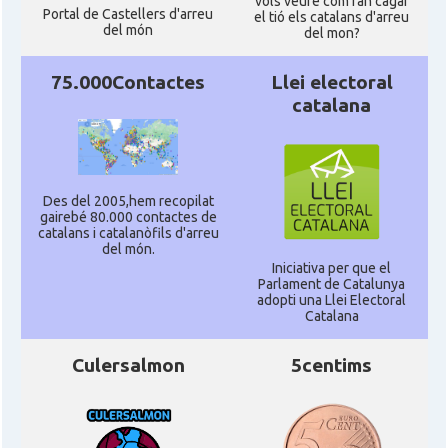
vols veure com fan cagar
Portal de Castellers d'arreu
el tió els catalans d'arreu
del món
del mon?
75.000Contactes
Llei electoral
catalana
Des del 2005,hem recopilat
gairebé 80.000 contactes de
catalans i catalanòfils d'arreu
del món.
Iniciativa per que el
Parlament de Catalunya
adopti una Llei Electoral
Catalana
Culersalmon
5centims