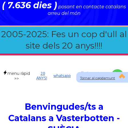
( 7.636 dies )
posant en contacte catalans
arreu del món
2005-2025: Fes un cop d'ull al
site dels 20 anys!!!!
menu ràpid
20
Allotjament a
whatsapp
ANYS!
Tornar al capdamunt
SWE
>>
Benvingudes/ts a
Catalans a Vasterbotten -