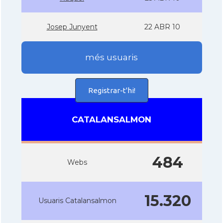
Josep Junyent
22 ABR 10
més usuaris
Registrar-t'hi!
CATALANSALMON
484
Webs
15.320
Usuaris Catalansalmon