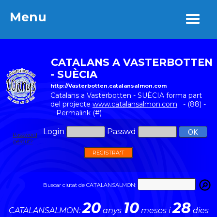
Menu
Menu
CATALANS A VASTERBOTTEN
- SUÈCIA
http://Vasterbotten.catalansalmon.com
Catalans a Vasterbotten - SUÈCIA forma part
del projecte
www.catalansalmon.com
- (88) -
Permalink (#)
Login
Passwd
Password
perdut?
REGISTRA'T
Buscar ciutat de CATALANSALMON:
20
10
28
CATALANSALMON:
anys
mesos i
dies