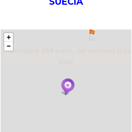
SUÈCIA
+
−
... carregant 484 webs... un moment si us
plau