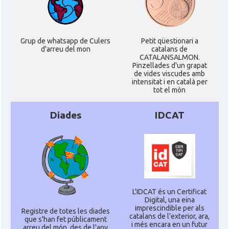
Grup de whatsapp de Culers
Petit qüestionari a
d'arreu del mon
catalans de
CATALANSALMON.
Pinzellades d'un grapat
de vides viscudes amb
intensitat i en català per
tot el món
Diades
IDCAT
L'IDCAT és un Certificat
Digital, una eina
imprescindible per als
Registre de totes les diades
catalans de l'exterior, ara,
que s'han fet públicament
i més encara en un futur
arreu del món, des de l'any