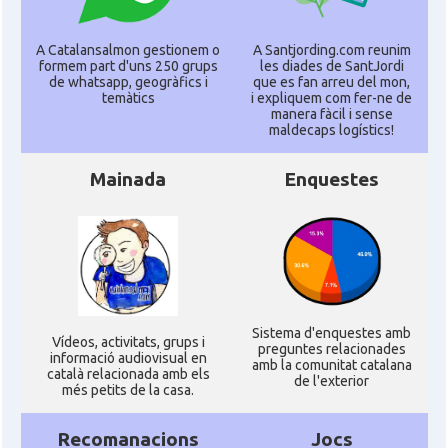
A Catalansalmon gestionem o
A Santjording.com reunim
formem part d'uns 250 grups
les diades de SantJordi
de whatsapp, geogràfics i
que es fan arreu del mon,
temàtics
i expliquem com fer-ne de
manera fàcil i sense
maldecaps logí­stics!
Mainada
Enquestes
Sistema d'enquestes amb
Ví­deos, activitats, grups i
preguntes relacionades
informació audiovisual en
amb la comunitat catalana
català relacionada amb els
de l'exterior
més petits de la casa.
Recomanacions
Jocs