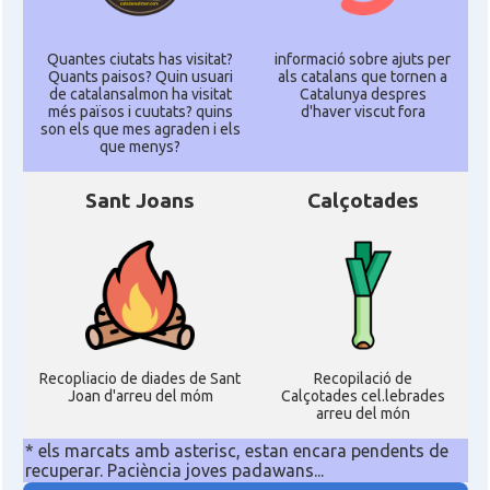
Quantes ciutats has visitat?
informació sobre ajuts per
Quants paisos? Quin usuari
als catalans que tornen a
de catalansalmon ha visitat
Catalunya despres
més països i cuutats? quins
d'haver viscut fora
son els que mes agraden i els
que menys?
Sant Joans
Calçotades
Recopliacio de diades de Sant
Recopilació de
Joan d'arreu del móm
Calçotades cel.lebrades
arreu del món
* els marcats amb asterisc, estan encara pendents de
recuperar. Paciència joves padawans...