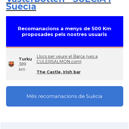
Suècia
Recomanacions a menys de 500 Km
proposades pels nostres usuaris
Llocs per veure el Barça (ves a
Turku
CULERSALMON.com)
389
km
The Castle, Irish bar
Més recomanacions de Suècia