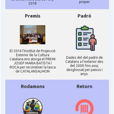
proper
2018
Premis
Padró
El 2016 l'Institut de Projecció
Exterior de la Cultura
Dades del del padró de
Catalana ens atorgà el PREMI
Catalans a l'exterior des
JOSEP MARIA BATISTA I
del 2009 fins avui,
ROCA per reconéixer la tasca
desglossat per paisos i
de CATALANSALMON
anys.
Rodamons
Retorn