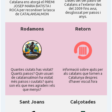
Dades del del padró de
Catalana ens atorgà el PREMI
Catalans a l'exterior des
JOSEP MARIA BATISTA I
del 2009 fins avui,
ROCA per reconéixer la tasca
desglossat per paisos i
de CATALANSALMON
anys.
Rodamons
Retorn
Quantes ciutats has visitat?
informació sobre ajuts per
Quants paisos? Quin usuari
als catalans que tornen a
de catalansalmon ha visitat
Catalunya despres
més països i cuutats? quins
d'haver viscut fora
son els que mes agraden i els
que menys?
Sant Joans
Calçotades