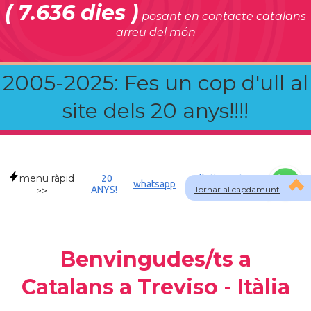
( 7.636 dies )
posant en contacte catalans
arreu del món
2005-2025: Fes un cop d'ull al
site dels 20 anys!!!!
menu ràpid
20
Allotjament a
whatsapp
ANYS!
Tornar al capdamunt
ITA
>>
Benvingudes/ts a
Catalans a Treviso - Itàlia