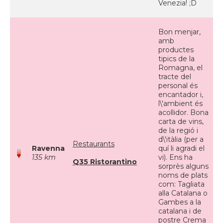
Venezia! ;D
Bon menjar,
amb
productes
tipics de la
Romagna, el
tracte del
personal és
encantador i,
l\'ambient és
acollidor. Bona
carta de vins,
de la regió i
d\'itàlia (per a
Restaurants
Ravenna
quí li agradi el
135 km
vi). Ens ha
Q35 Ristorantino
sorprès alguns
noms de plats
com: Tagliata
alla Catalana o
Gambes a la
catalana i de
postre Crema