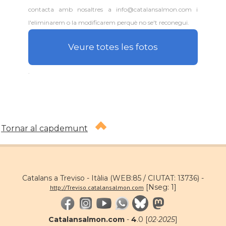
contacta amb nosaltres a info@catalansalmon.com i
l'eliminarem o la modificarem perquè no se't reconegui.
Veure totes les fotos
.
Tornar al capdemunt
Catalans a Treviso - Itàlia (WEB:85 / CIUTAT: 13736) -
[Nseg: 1]
http://Treviso.catalansalmon.com
Catalansalmon.com
-
4
.0 [
02·2025
]