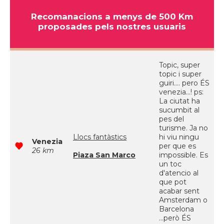
Recomanacions a menys de 500 Km
proposades pels nostres usuaris
Topic, super
topic i super
guiri.... pero ÉS
venezia...! ps:
La ciutat ha
sucumbit al
pes del
turisme. Ja no
Llocs fantàstics
hi viu ningu
Venezia
per que es
26 km
Piaza San Marco
impossible. Es
un toc
d'atencio al
que pot
acabar sent
Amsterdam o
Barcelona
...però ÉS