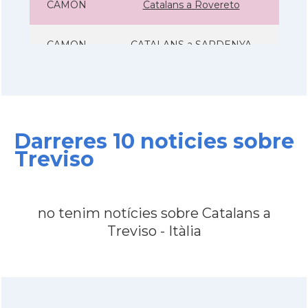
CAMON
Catalans a Rovereto
CAMON
CATALANS a SARDENYA
CAMON
Catalans a Sicilia
CAMON
Catalans a Torino - Torí - Itàlia
Darreres 10 noticies sobre
Treviso
CAMON
Catalans a Treviso - Itàlia
CAMON
Catalans a VENEZIA
no tenim notícies sobre Catalans a
Treviso - Itàlia
Casal
Associació Catalans a Roma
Casal
Casal Català d'Itàlia