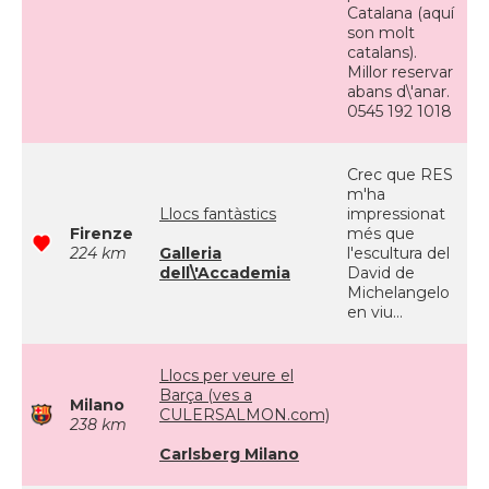
Catalana (aquí
son molt
catalans).
Millor reservar
abans d\'anar.
0545 192 1018
Crec que RES
m'ha
Llocs fantàstics
impressionat
Firenze
més que
224 km
Galleria
l'escultura del
dell\'Accademia
David de
Michelangelo
en viu...
Llocs per veure el
Barça (ves a
Milano
CULERSALMON.com)
238 km
Carlsberg Milano