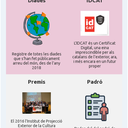
Diades
IDCAT
L'IDCAT és un Certificat
Digital, una eina
imprescindible per als
Registre de totes les diades
catalans de l'exterior, ara,
que s'han fet públicament
i més encara en un futur
arreu del món, des de l'any
proper
2018
Premis
Padró
El 2016 l'Institut de Projecció
Exterior de la Cultura