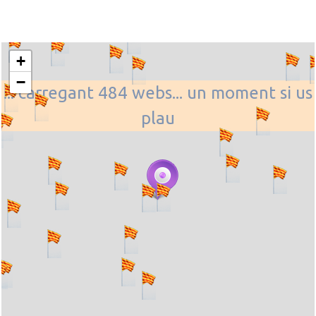
+
−
... carregant 484 webs... un moment si us
plau