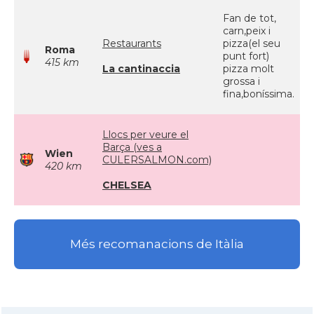
Fan de tot,
carn,peix i
Restaurants
pizza(el seu
Roma
punt fort)
415 km
La cantinaccia
pizza molt
grossa i
fina,boníssima.
Llocs per veure el
Barça (ves a
Wien
CULERSALMON.com)
420 km
CHELSEA
Més recomanacions de Itàlia