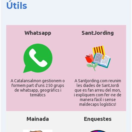
Útils
Acció
Oficina d'ACCIÓ a Milà
Delegació
Delegació del Govern a Itàlia
Whatsapp
SantJording
Consolat
Consolat general a Genova
Consolat
Consolat general a Milano
Consolat
Consolat general a Napoli
A Catalansalmon gestionem o
A Santjording.com reunim
formem part d'uns 250 grups
les diades de SantJordi
de whatsapp, geogràfics i
que es fan arreu del mon,
Consolat
Consolat general a Roma
temàtics
i expliquem com fer-ne de
manera fàcil i sense
maldecaps logí­stics!
Ambaixada
Ambaixada espanyola a Itàlia
Mainada
Enquestes
* + ambaixades i consolats