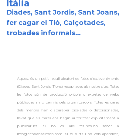
Itàlia
Diades, Sant Jordis, Sant Joans,
fer cagar el Tió, Calçotades,
trobades informals...
Aquest és un petit recull aleatori de
fotos d'esdeveniments
(Diades, Sant Jordis, Tions) recopilades als nostre sites. Totes
les fotos són de producció pròpia o extretes de webs
públiques amb permís dels organitzadors.
Totes les cares
dels menors han d'aparèixer pixelades o distorsionades
,
llevat que els pares ens hagin autoritzar explícitament a
publicar-les. Si no és així fes-nos-ho saber a
info@catalansalmon.com. Si hi surts i no vols aparèixer,