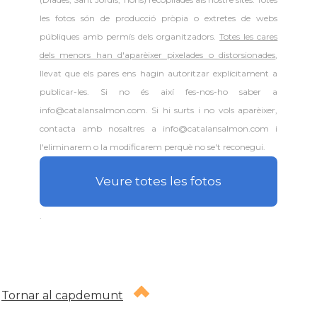
les fotos són de producció pròpia o extretes de webs
públiques amb permís dels organitzadors.
Totes les cares
dels menors han d'aparèixer pixelades o distorsionades
,
llevat que els pares ens hagin autoritzar explícitament a
publicar-les. Si no és així fes-nos-ho saber a
info@catalansalmon.com. Si hi surts i no vols aparèixer,
contacta amb nosaltres a info@catalansalmon.com i
l'eliminarem o la modificarem perquè no se't reconegui.
Veure totes les fotos
.
Tornar al capdemunt