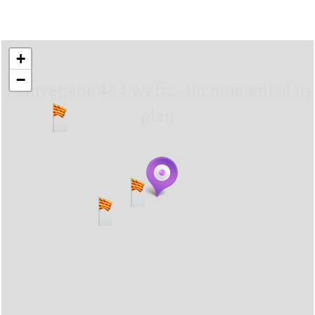
+
−
... carregant 484 webs... un moment si us
plau