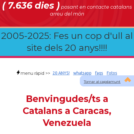
( 7.636 dies )
posant en contacte catalans
arreu del món
2005-2025: Fes un cop d'ull al
site dels 20 anys!!!!
menu ràpid >>
20 ANYS!
whatsapp
faqs
Fotos
Tornar al capdamunt
Benvingudes/ts a
Catalans a Caracas,
Venezuela