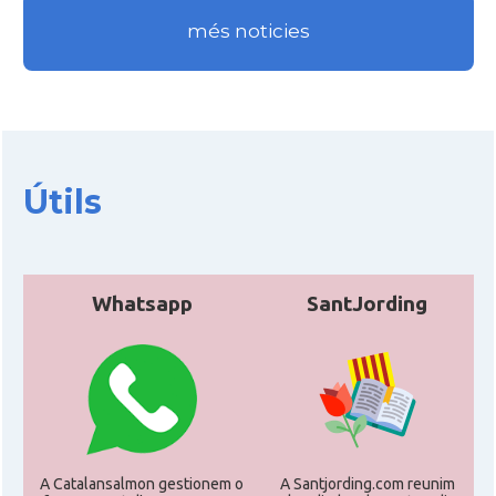
més noticies
Útils
Whatsapp
SantJording
A Catalansalmon gestionem o
A Santjording.com reunim