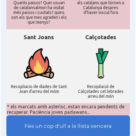
Quants paisos? Quin usuari
als catalans que tornen a
de catalansalmon ha visitat
Catalunya despres
més països i cuutats? quins
d'haver viscut fora
son els que mes agraden i els
que menys?
Sant Joans
Calçotades
Recopliacio de diades de Sant
Recopilació de
Joan d'arreu del móm
Calçotades cel.lebrades
arreu del món
* els marcats amb asterisc, estan encara pendents de
recuperar. Paciència joves padawans...
Fes un cop d'ull a la llista sencera