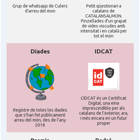
Grup de whatsapp de Culers
Petit qüestionari a
d'arreu del mon
catalans de
CATALANSALMON.
Pinzellades d'un grapat
de vides viscudes amb
intensitat i en català per
tot el món
Diades
IDCAT
L'IDCAT és un Certificat
Digital, una eina
imprescindible per als
Registre de totes les diades
catalans de l'exterior, ara,
que s'han fet públicament
i més encara en un futur
arreu del món, des de l'any
proper
2018