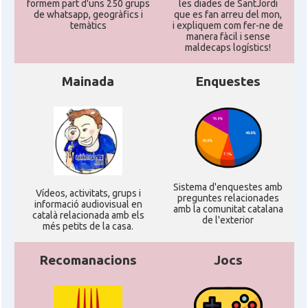
formem part d'uns 250 grups
les diades de SantJordi
de whatsapp, geogràfics i
que es fan arreu del mon,
temàtics
i expliquem com fer-ne de
manera fàcil i sense
maldecaps logí­stics!
Mainada
Enquestes
Sistema d'enquestes amb
Ví­deos, activitats, grups i
preguntes relacionades
informació audiovisual en
amb la comunitat catalana
català relacionada amb els
de l'exterior
més petits de la casa.
Recomanacions
Jocs