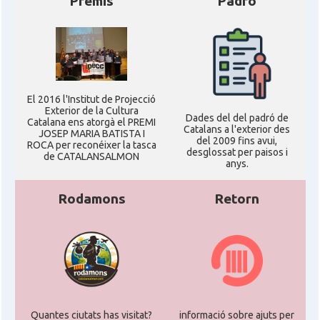
Premis
Padró
El 2016 l'Institut de Projecció
Exterior de la Cultura
Dades del del padró de
Catalana ens atorgà el PREMI
Catalans a l'exterior des
JOSEP MARIA BATISTA I
del 2009 fins avui,
ROCA per reconéixer la tasca
desglossat per paisos i
de CATALANSALMON
anys.
Rodamons
Retorn
Quantes ciutats has visitat?
informació sobre ajuts per