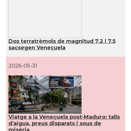
Dos terratrèmols de magnitud 7,2 i 7,5
sacsegen Veneçuela
2026-05-31
Viatge a la Veneçuela post-Maduro: talls
d'aigua, preus disparats i sous de
misèria