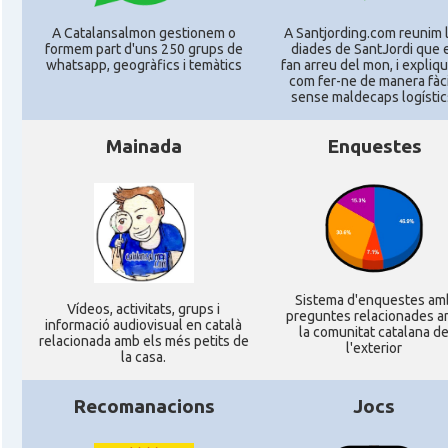
Consolat
Consolat general a Miami
A Catalansalmon gestionem o
A Santjording.com reunim 
formem part d'uns 250 grups de
diades de SantJordi que 
whatsapp, geogràfics i temàtics
fan arreu del mon, i expli
com fer-ne de manera fàcil
Consolat
Consolat general a New York City
sense maldecaps logí­stic
Mainada
Enquestes
Consolat
Consolat general a San Francisco
Consolat
Consolat general a Washington
Ambaixada espanyola a Estats Units
Ambaixada
d'Amèrica
Sistema d'enquestes am
Ví­deos, activitats, grups i
preguntes relacionades 
* + ambaixades i consolats
informació audiovisual en català
la comunitat catalana d
relacionada amb els més petits de
l'exterior
la casa.
Recomanacions
Jocs