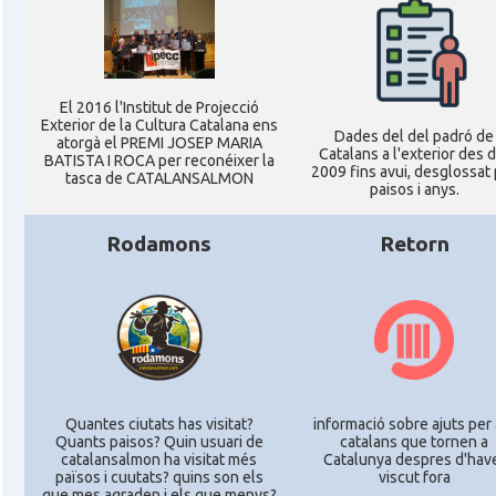
El 2016 l'Institut de Projecció
Exterior de la Cultura Catalana ens
Dades del del padró de
atorgà el PREMI JOSEP MARIA
Catalans a l'exterior des 
BATISTA I ROCA per reconéixer la
2009 fins avui, desglossat
tasca de CATALANSALMON
paisos i anys.
Rodamons
Retorn
Quantes ciutats has visitat?
informació sobre ajuts per 
Quants paisos? Quin usuari de
catalans que tornen a
catalansalmon ha visitat més
Catalunya despres d'hav
països i cuutats? quins son els
viscut fora
que mes agraden i els que menys?