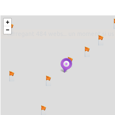
+
−
... carregant 484 webs... un moment si us