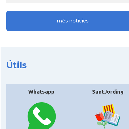
Acció
ACCIÓ Miami
més noticies
Delegació del Govern als Estats Units i
Delegació
Canadà (New York)
Delegació del Govern als Estats Units i
Delegació
Canadà (Washington)
Útils
Consolat
Consolat general a Boston
Consolat
Consolat general a Chicago
Whatsapp
SantJording
Consolat
Consolat general a Houston
Consolat
Consolat general a Los Angeles