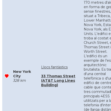
170 metres d'a
en forma de gra
sense finestres,
situat a Tribeca,
Lower Manhatt
Nova York, Esta
Nova York, als E
Units. L'edifici e
troba al costat 
Church Street, 
Thomas Street 
Worth Street.
L'edifici és un
exemple de l'est
arquitectònic
Llocs fantàstics
brutalista. Es tr
New York
d'una central
City
33 Thomas Street
telefònica o d'u
328 km
(AT&T Long Lines
edifici de centr
Building)
cable que cont
tres commutad
principals 4ESS
utilitzats per a l
telefonia d'inte
(de llarga distàn