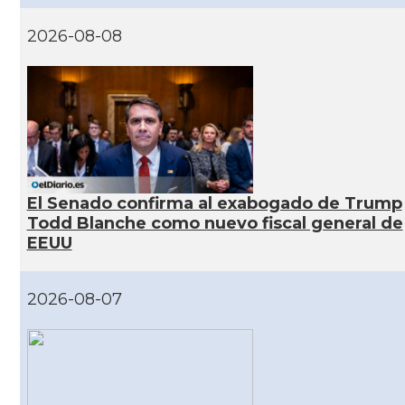
CAMON
Catalans a INDIANA
2026-08-08
CAMON
Catalans a IOWA
CAMON
Catalans a IRVINE
CAMON
Catalans a Jacksonville
El Senado confirma al exabogado de Trump
Todd Blanche como nuevo fiscal general de
CAMON
Catalans a Kentucky
EEUU
CAMON
Catalans a Las Vegas
2026-08-07
CAMON
Catalans a Los Angeles
CAMON
Catalans a Maine, USA