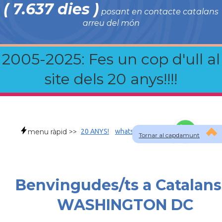
( 7.637 dies )
posant en contacte catalans
arreu del món
2005-2025: Fes un cop d'ull al
site dels 20 anys!!!!
menu ràpid >>
20 ANYS!
whatsapp
faqs
Tornar al capdamunt
Benvingudes/ts a Catalans
WASHINGTON DC