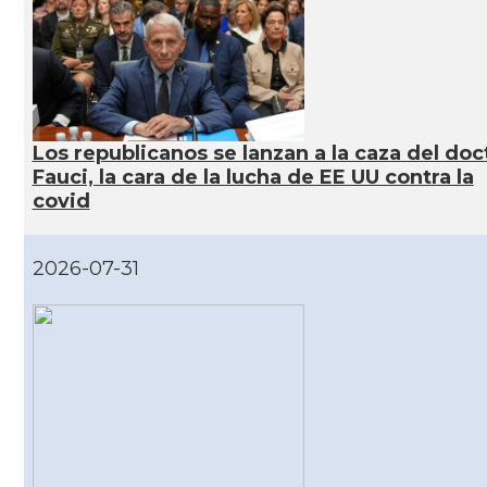
CAMON
Catalans a VIRGINIA
CAMON
Catalans a WASHINGTON DC
Los republicanos se lanzan a la caza del doc
Fauci, la cara de la lucha de EE UU contra la
CAMON
Catalans a WISCONSIN
covid
CAMON
Catalans a WYOMING
2026-07-31
American Institute for Catalan Studies
Casal
(AICS)
Casal
Casal Català de Minnesota
Casal
Casal Català del Nord de Califòrnia