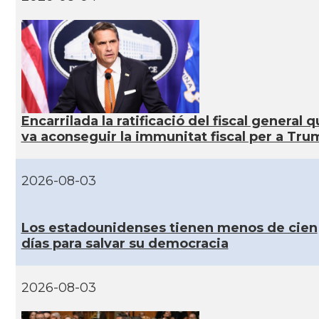
CAMON
Catalans a San Diego
CAMON
Catalans a SAN FRANCISCO
CAMON
Catalans a Sarasota, Florida, USA
Encarrilada la ratificació del fiscal general 
CAMON
Catalans a SEATTLE
va aconseguir la immunitat fiscal per a Tru
Catalans a Silicon Valley (San Jose),
2026-08-03
CAMON
California, USA
Los estadounidenses tienen menos de cien
CAMON
Catalans a TAMPA
días para salvar su democracia
CAMON
Catalans a TENNESSEE
2026-08-03
CAMON
Catalans a UTAH