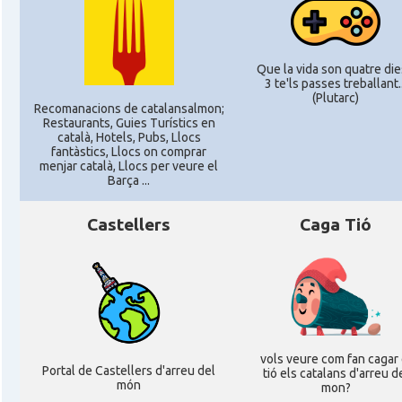
Que la vida son quatre dies
3 te'ls passes treballant..
(Plutarc)
Recomanacions de catalansalmon;
Restaurants, Guies Turístics en
català, Hotels, Pubs, Llocs
fantàstics, Llocs on comprar
menjar català, Llocs per veure el
Barça ...
Castellers
Caga Tió
vols veure com fan cagar 
Portal de Castellers d'arreu del
tió els catalans d'arreu d
món
mon?