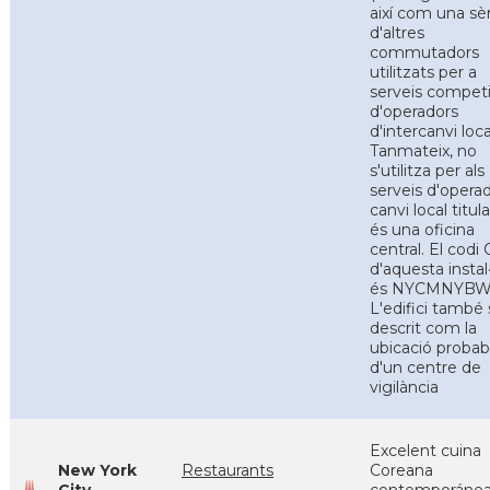
així com una sè
d'altres
commutadors
utilitzats per a
serveis competi
d'operadors
d'intercanvi loca
Tanmateix, no
s'utilitza per als
serveis d'opera
canvi local titula
és una oficina
central. El codi
d'aquesta instal·
és NYCMNYBW
L'edifici també 
descrit com la
ubicació probab
d'un centre de
vigilància
Excelent cuina
New York
Restaurants
Coreana