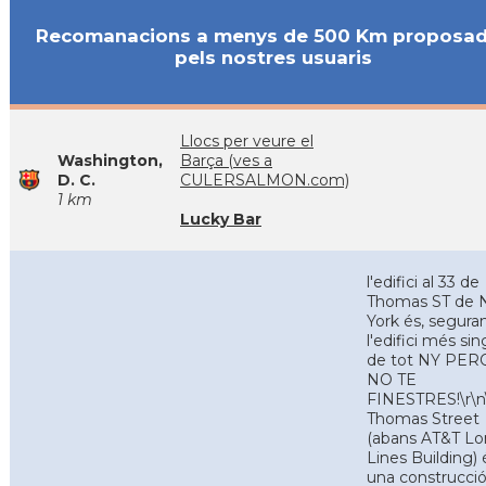
Recomanacions a menys de 500 Km proposa
pels nostres usuaris
Llocs per veure el
Washington,
Barça (ves a
D. C.
CULERSALMON.com)
1 km
Lucky Bar
l'edifici al 33 de
Thomas ST de
York és, segura
l'edifici més sin
de tot NY PE
NO TE
FINESTRES!\r\n
Thomas Street
(abans AT&T L
Lines Building) 
una construcci