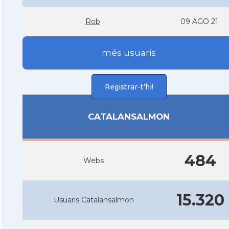
Rob
09 AGO 21
més usuaris
Registrar-t'hi!
CATALANSALMON
484
Webs
15.320
Usuaris Catalansalmon