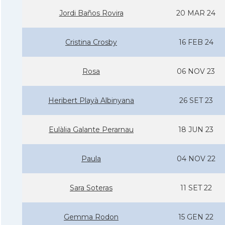
Jordi Baños Rovira
20 MAR 24
Cristina Crosby
16 FEB 24
Rosa
06 NOV 23
Heribert Playà Albinyana
26 SET 23
Eulàlia Galante Perarnau
18 JUN 23
Paula
04 NOV 22
Sara Soteras
11 SET 22
Gemma Rodon
15 GEN 22