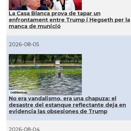
La Casa Blanca prova de tapar un
CAMON
Catalans a Philadelphia, Pennsylvania, USA
enfrontament entre Trump i Hegseth per la
manca de munició
CAMON
Catalans a PHOENIX
2026-08-05
CAMON
Catalans a Portland (OR)
CAMON
Catalans a PROVIDENCE
CAMON
Catalans a RENO
No era vandalismo, era una chapuza: el
CAMON
Catalans a SAINT LOUIS
desastre del estanque reflectante deja en
evidencia las obsesiones de Trump
CAMON
Catalans a San Antonio - Texas
2026-08-04