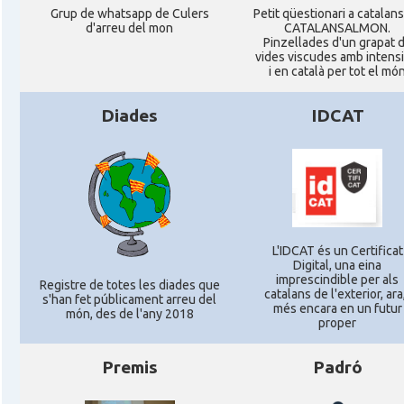
Grup de whatsapp de Culers
Petit qüestionari a catalan
d'arreu del mon
CATALANSALMON.
Pinzellades d'un grapat 
vides viscudes amb intensi
i en català per tot el mó
Diades
IDCAT
L'IDCAT és un Certificat
Digital, una eina
imprescindible per als
Registre de totes les diades que
catalans de l'exterior, ara,
s'han fet públicament arreu del
més encara en un futur
món, des de l'any 2018
proper
Premis
Padró