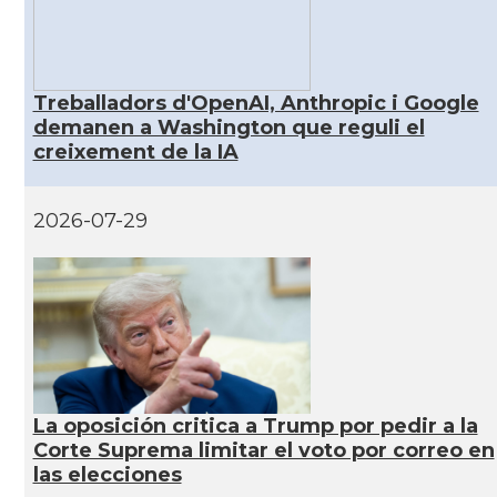
Casal
Casal dels Països Catalans a Califòrnia
Casal
Catalan Institute of America
Treballadors d'OpenAI, Anthropic i Google
demanen a Washington que reguli el
creixement de la IA
Casal
Fundació Paulí Bellet
2026-07-29
Casal
North American Catalan Society (NACS)
Acció
ACCIÓ a Austin
Acció
Acció a New York
Acció
ACCIÓ a Silicon Valley
La oposición critica a Trump por pedir a la
Corte Suprema limitar el voto por correo en
las elecciones
Acció
Acció a Washington DC