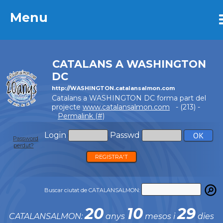
Menu
Menu
CATALANS A WASHINGTON
DC
http://WASHINGTON.catalansalmon.com
Catalans a WASHINGTON DC forma part del
projecte
www.catalansalmon.com
- (213) -
Permalink (#)
Login
Passwd
Password
perdut?
REGISTRA'T
Buscar ciutat de CATALANSALMON:
20
10
29
CATALANSALMON:
anys
mesos i
dies