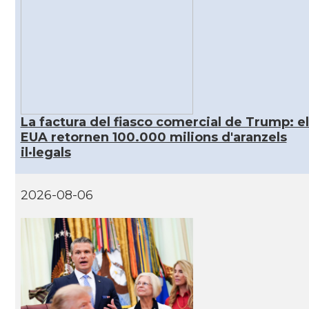
CAMON
Catalans a MIAMI
CAMON
Catalans a MINNESOTA
CAMON
Catalans a NEBRASKA
La factura del fiasco comercial de Trump: el
EUA retornen 100.000 milions d'aranzels
CAMON
Catalans a NEW MEXICO
il·legals
CAMON
Catalans a New Orleans
2026-08-06
CAMON
CATALANS A NEW YORK
CAMON
Catalans a OKLAHOMA
CAMON
Catalans a ORLANDO