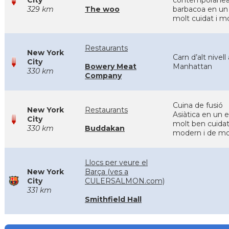
City
contemporáne
329 km
The woo
barbacoa en un 
molt cuidat i 
Restaurants
New York
Carn d’alt nivell 
City
Bowery Meat
Manhattan
330 km
Company
Cuina de fusió
New York
Restaurants
Asiàtica en un e
City
molt ben cuidat
330 km
Buddakan
modern i de m
Llocs per veure el
New York
Barça (ves a
City
CULERSALMON.com)
331 km
Smithfield Hall