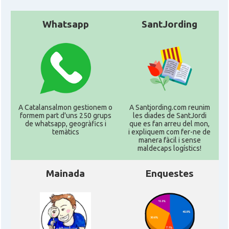
Whatsapp
SantJording
A Catalansalmon gestionem o
A Santjording.com reunim
formem part d'uns 250 grups
les diades de SantJordi
de whatsapp, geogràfics i
que es fan arreu del mon,
temàtics
i expliquem com fer-ne de
manera fàcil i sense
maldecaps logí­stics!
Mainada
Enquestes