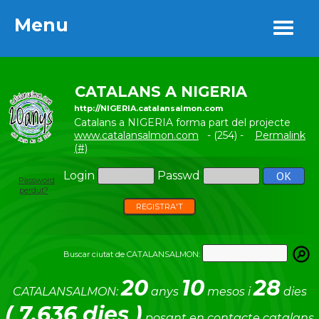
Menu
Menu
CATALANS A NIGERIA
http://NIGERIA.catalansalmon.com
Catalans a NIGERIA forma part del projecte
www.catalansalmon.com
- (254) -
Permalink
(#)
Login
Passwd
Password
perdut?
REGISTRA'T
Buscar ciutat de CATALANSALMON:
20
10
28
CATALANSALMON:
anys
mesos i
dies
( 7.636 dies )
posant en contacte catalans