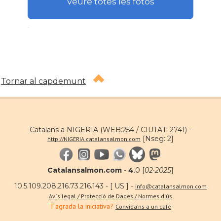
Veure totes les fotos
.
Tornar al capdemunt
Catalans a NIGERIA (WEB:254 / CIUTAT: 2741) -
[Nseg: 2]
http://NIGERIA.catalansalmon.com
Catalansalmon.com
-
4
.0 [
02·2025
]
10.5.109.208,216.73.216.143 - [ US ] -
info@catalansalmon.com
Avís legal / Protecció de Dades / Normes d'ús
T'agrada la iniciativa?
Convida'ns a un café