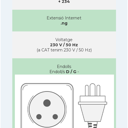
+ 234
Extensió Internet
.ng
Voltatge
230 V / 50 Hz
(a CAT tenim 230 V / 50 Hz)
Endolls
Endoll/s
D / G
-