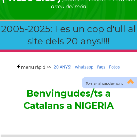
arreu del món
2005-2025: Fes un cop d'ull al
site dels 20 anys!!!!
menu ràpid >>
20 ANYS!
whatsapp
faqs
Fotos
Tornar al capdamunt
Benvingudes/ts a
Catalans a NIGERIA