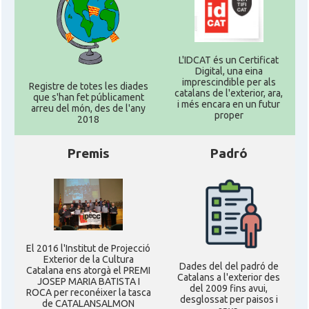
L'IDCAT és un Certificat
Digital, una eina
imprescindible per als
Registre de totes les diades
catalans de l'exterior, ara,
que s'han fet públicament
i més encara en un futur
arreu del món, des de l'any
proper
2018
Premis
Padró
El 2016 l'Institut de Projecció
Exterior de la Cultura
Dades del del padró de
Catalana ens atorgà el PREMI
Catalans a l'exterior des
JOSEP MARIA BATISTA I
del 2009 fins avui,
ROCA per reconéixer la tasca
desglossat per paisos i
de CATALANSALMON