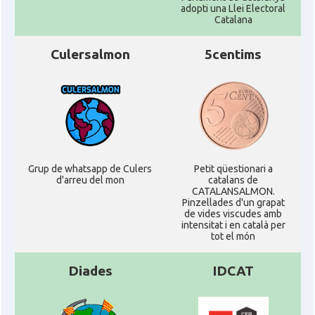
adopti una Llei Electoral
Catalana
Culersalmon
5centims
Grup de whatsapp de Culers
Petit qüestionari a
d'arreu del mon
catalans de
CATALANSALMON.
Pinzellades d'un grapat
de vides viscudes amb
intensitat i en català per
tot el món
Diades
IDCAT