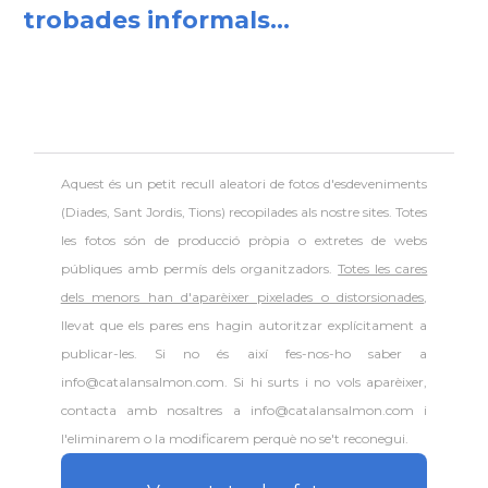
trobades informals...
Aquest és un petit recull aleatori de
fotos d'esdeveniments
(Diades, Sant Jordis, Tions) recopilades als nostre sites. Totes
les fotos són de producció pròpia o extretes de webs
públiques amb permís dels organitzadors.
Totes les cares
dels menors han d'aparèixer pixelades o distorsionades
,
llevat que els pares ens hagin autoritzar explícitament a
publicar-les. Si no és així fes-nos-ho saber a
info@catalansalmon.com. Si hi surts i no vols aparèixer,
contacta amb nosaltres a info@catalansalmon.com i
l'eliminarem o la modificarem perquè no se't reconegui.