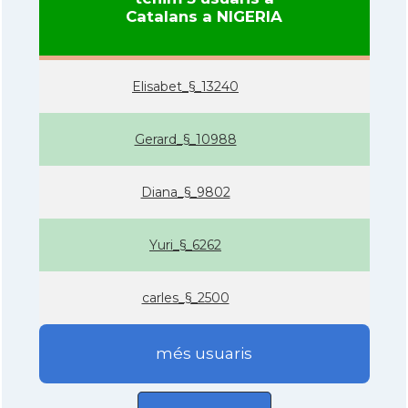
Catalans a NIGERIA
Elisabet_§_13240
Gerard_§_10988
Diana_§_9802
Yuri_§_6262
carles_§_2500
més usuaris