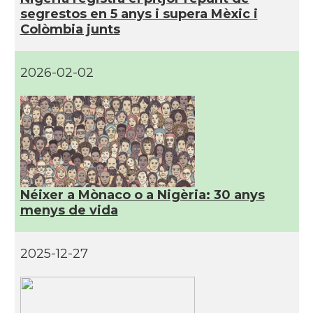
segrestos en 5 anys i supera Mèxic i
Colòmbia junts
2026-02-02
Néixer a Mònaco o a Nigèria: 30 anys
menys de vida
2025-12-27