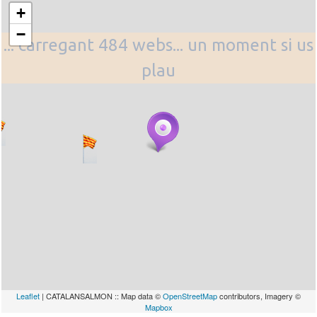
+
−
... carregant 484 webs... un moment si us
plau
Leaflet
| CATALANSALMON :: Map data ©
OpenStreetMap
contributors, Imagery ©
Mapbox