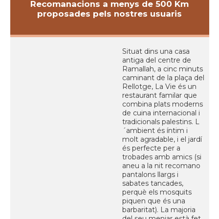
Recomanacions a menys de 500 Km
proposades pels nostres usuaris
Situat dins una casa
antiga del centre de
Ramallah, a cinc minuts
caminant de la plaça del
Rellotge, La Vie és un
restaurant familar que
combina plats moderns
de cuina internacional i
tradicionals palestins. L
´ambient és íntim i
molt agradable, i el jardí
és perfecte per a
trobades amb amics (si
aneu a la nit recomano
pantalons llargs i
sabates tancades,
perquè els mosquits
piquen que és una
barbaritat). La majoria
del seu menjar està fet