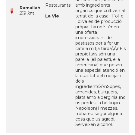
Restaurants
amb ingredients
Ramallah
orgànics que cultiven al
219 km
La Vie
terrat de la casa i l´oli d
´oliva és de producció
pròpia. També ténen
una oferta
impressionant de
pastissos per a fer un
cafè a mitja tarda.\r\nEls
propietaris són una
parella (ell palestí, ella
americana) que posen
una especial atenció en
la qualitat del menjar i
dels
ingredients.\r\nSopes,
amanides, burguers,
plats amb alberginia (no
us perdeu la beitinjan
Napoleon) i mezzes,
trobareu segur alguna
cosa que us agradi.
Serveixen alcohol.