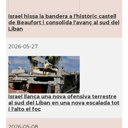
Israel hissa la bandera a l'històric castell
de Beaufort i consolida l'avanç al sud del
Líban
2026-05-27
Israel llança una nova ofensiva terrestre
al sud del Líban en una nova escalada tot
i l'alto el foc
2026-05-08