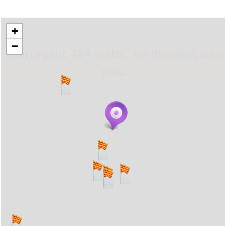
+
−
... carregant 484 webs... un moment si us
plau