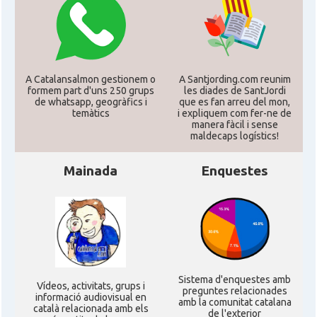
A Catalansalmon gestionem o
A Santjording.com reunim
formem part d'uns 250 grups
les diades de SantJordi
de whatsapp, geogràfics i
que es fan arreu del mon,
temàtics
i expliquem com fer-ne de
manera fàcil i sense
maldecaps logí­stics!
Mainada
Enquestes
Sistema d'enquestes amb
Ví­deos, activitats, grups i
preguntes relacionades
informació audiovisual en
amb la comunitat catalana
català relacionada amb els
de l'exterior