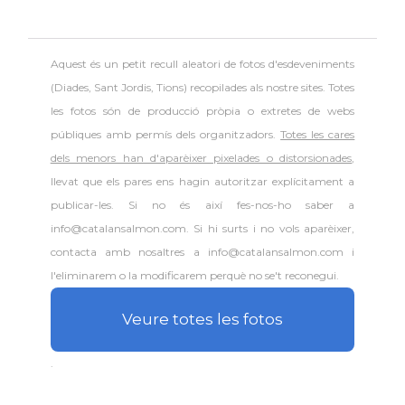
Aquest és un petit recull aleatori de
fotos d'esdeveniments
(Diades, Sant Jordis, Tions) recopilades als nostre sites. Totes
les fotos són de producció pròpia o extretes de webs
públiques amb permís dels organitzadors.
Totes les cares
dels menors han d'aparèixer pixelades o distorsionades
,
llevat que els pares ens hagin autoritzar explícitament a
publicar-les. Si no és així fes-nos-ho saber a
info@catalansalmon.com. Si hi surts i no vols aparèixer,
contacta amb nosaltres a info@catalansalmon.com i
l'eliminarem o la modificarem perquè no se't reconegui.
Veure totes les fotos
.