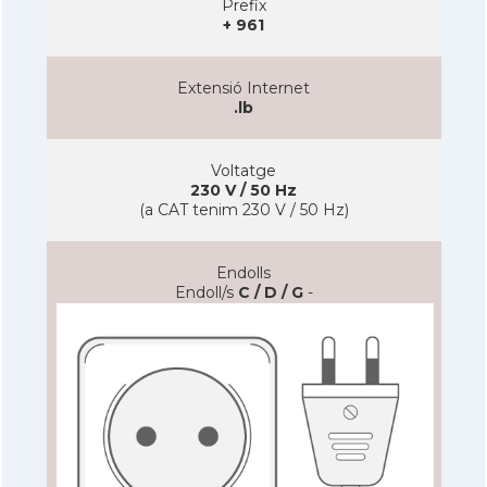
Prefix
+ 961
Extensió Internet
.lb
Voltatge
230 V / 50 Hz
(a CAT tenim 230 V / 50 Hz)
Endolls
Endoll/s
C / D / G
-