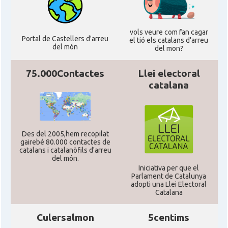
vols veure com fan cagar
Portal de Castellers d'arreu
el tió els catalans d'arreu
del món
del mon?
75.000Contactes
Llei electoral
catalana
Des del 2005,hem recopilat
gairebé 80.000 contactes de
catalans i catalanòfils d'arreu
del món.
Iniciativa per que el
Parlament de Catalunya
adopti una Llei Electoral
Catalana
Culersalmon
5centims