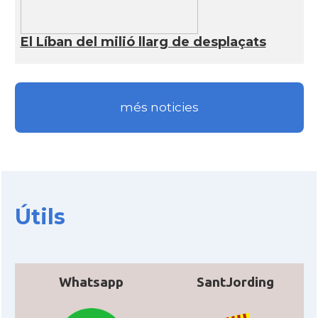
El Líban del milió llarg de desplaçats
més noticies
Útils
Whatsapp
SantJording