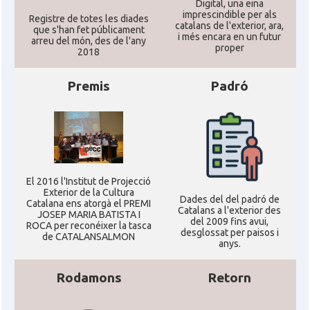
Digital, una eina
imprescindible per als
Registre de totes les diades
catalans de l'exterior, ara,
que s'han fet públicament
i més encara en un futur
arreu del món, des de l'any
proper
2018
Premis
Padró
El 2016 l'Institut de Projecció
Exterior de la Cultura
Dades del del padró de
Catalana ens atorgà el PREMI
Catalans a l'exterior des
JOSEP MARIA BATISTA I
del 2009 fins avui,
ROCA per reconéixer la tasca
desglossat per paisos i
de CATALANSALMON
anys.
Rodamons
Retorn