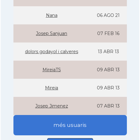
Nana
06 AGO 21
Josep Sanjuan
07 FEB 16
dolors godayol i calveres
13 ABR 13
MireiaTS
09 ABR 13
Mireia
09 ABR 13
Josep Jimenez
07 ABR 13
més usuaris