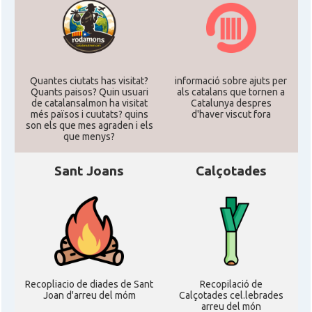
Quantes ciutats has visitat?
informació sobre ajuts per
Quants paisos? Quin usuari
als catalans que tornen a
de catalansalmon ha visitat
Catalunya despres
més països i cuutats? quins
d'haver viscut fora
son els que mes agraden i els
que menys?
Sant Joans
Calçotades
Recopliacio de diades de Sant
Recopilació de
Joan d'arreu del móm
Calçotades cel.lebrades
arreu del món