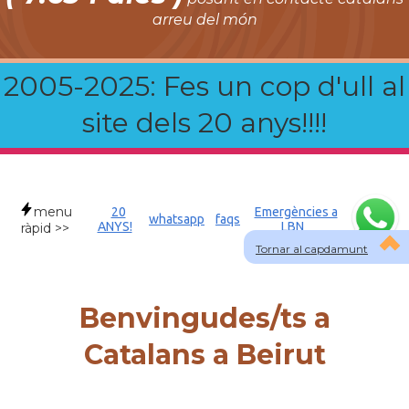
arreu del món
2005-2025: Fes un cop d'ull al
site dels 20 anys!!!!
menu
20
Emergències a
whatsapp
faqs
ANYS!
LBN
ràpid >>
Tornar al capdamunt
Benvingudes/ts a
Catalans a Beirut