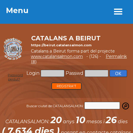
Menu
Menu
CATALANS A BEIRUT
https://beirut.catalansalmon.com
Catalans a Beirut forma part del projecte
www.catalansalmon.com
- (126) -
Permalink
(#)
Login
Passwd
Password
perdut?
REGISTRA'T
Buscar ciutat de CATALANSALMON:
20
10
26
CATALANSALMON:
anys
mesos i
dies
( 7.634 dies )
posant en contacte catalans