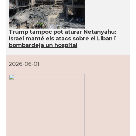
Trump tampoc pot aturar Netanyahu:
Israel manté els atacs sobre el Líban i
bombardeja un hospital
2026-06-01