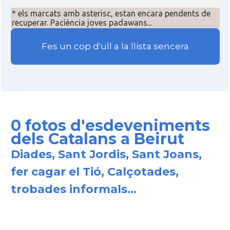
* els marcats amb asterisc, estan encara pendents de
recuperar. Paciència joves padawans...
Fes un cop d'ull a la llista sencera
0 fotos d'esdeveniments
dels Catalans a Beirut
Diades, Sant Jordis, Sant Joans,
fer cagar el Tió, Calçotades,
trobades informals...