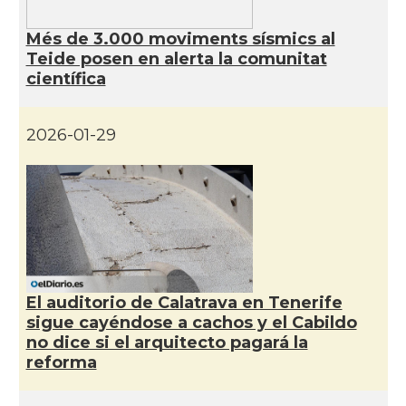
Més de 3.000 moviments sísmics al
Teide posen en alerta la comunitat
científica
2026-01-29
El auditorio de Calatrava en Tenerife
sigue cayéndose a cachos y el Cabildo
no dice si el arquitecto pagará la
reforma