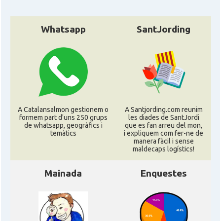
Whatsapp
SantJording
A Catalansalmon gestionem o
A Santjording.com reunim
formem part d'uns 250 grups
les diades de SantJordi
de whatsapp, geogràfics i
que es fan arreu del mon,
temàtics
i expliquem com fer-ne de
manera fàcil i sense
maldecaps logí­stics!
Mainada
Enquestes