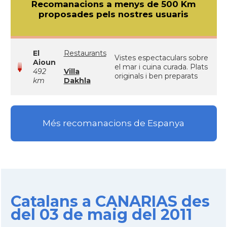
Recomanacions a menys de 500 Km
proposades pels nostres usuaris
El
Restaurants
Vistes espectaculars sobre
Aioun
el mar i cuina curada. Plats
492
Villa
originals i ben preparats
km
Dakhla
Més recomanacions de Espanya
Catalans a CANARIAS des
del 03 de maig del 2011