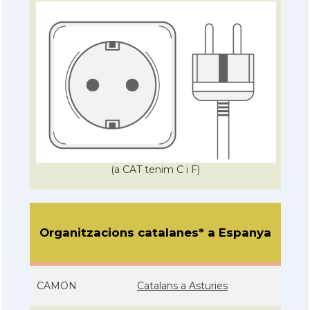
(a CAT tenim C i F)
Organitzacions catalanes* a Espanya
CAMON
Catalans a Asturies