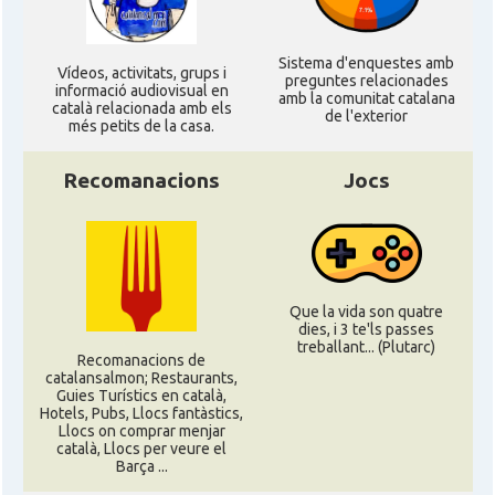
Sistema d'enquestes amb
Ví­deos, activitats, grups i
preguntes relacionades
informació audiovisual en
amb la comunitat catalana
català relacionada amb els
de l'exterior
més petits de la casa.
Recomanacions
Jocs
Que la vida son quatre
dies, i 3 te'ls passes
treballant... (Plutarc)
Recomanacions de
catalansalmon; Restaurants,
Guies Turístics en català,
Hotels, Pubs, Llocs fantàstics,
Llocs on comprar menjar
català, Llocs per veure el
Barça ...