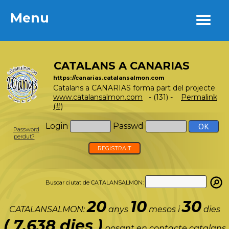
Menu
Menu
CATALANS A CANARIAS
https://canarias.catalansalmon.com
Catalans a CANARIAS forma part del projecte
www.catalansalmon.com
- (131) -
Permalink
(#)
Login
Passwd
Password
perdut?
REGISTRA'T
Buscar ciutat de CATALANSALMON:
20
10
30
CATALANSALMON:
anys
mesos i
dies
( 7.638 dies )
posant en contacte catalans