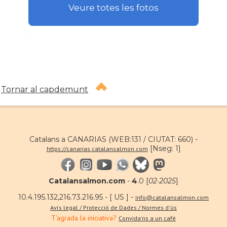
Veure totes les fotos
.
Tornar al capdemunt
Catalans a CANARIAS (WEB:131 / CIUTAT: 660) -
[Nseg: 1]
https://canarias.catalansalmon.com
Catalansalmon.com
-
4
.0 [
02·2025
]
10.4.195.132,216.73.216.95 - [ US ] -
info@catalansalmon.com
Avís legal / Protecció de Dades / Normes d'ús
T'agrada la iniciativa?
Convida'ns a un café