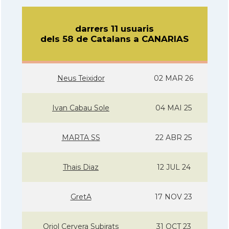
darrers 11 usuaris
dels 58 de Catalans a CANARIAS
Neus Teixidor
02 MAR 26
Ivan Cabau Sole
04 MAI 25
MARTA SS
22 ABR 25
Thais Diaz
12 JUL 24
GretA
17 NOV 23
Oriol Cervera Subirats
31 OCT 23