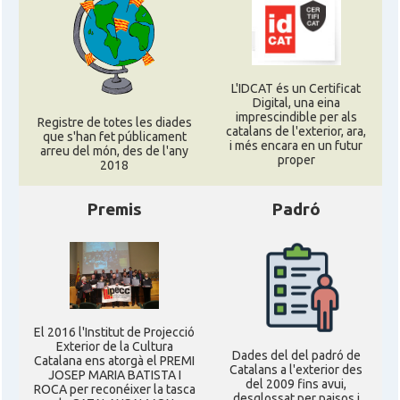
L'IDCAT és un Certificat
Digital, una eina
imprescindible per als
Registre de totes les diades
catalans de l'exterior, ara,
que s'han fet públicament
i més encara en un futur
arreu del món, des de l'any
proper
2018
Premis
Padró
El 2016 l'Institut de Projecció
Exterior de la Cultura
Dades del del padró de
Catalana ens atorgà el PREMI
Catalans a l'exterior des
JOSEP MARIA BATISTA I
del 2009 fins avui,
ROCA per reconéixer la tasca
desglossat per paisos i