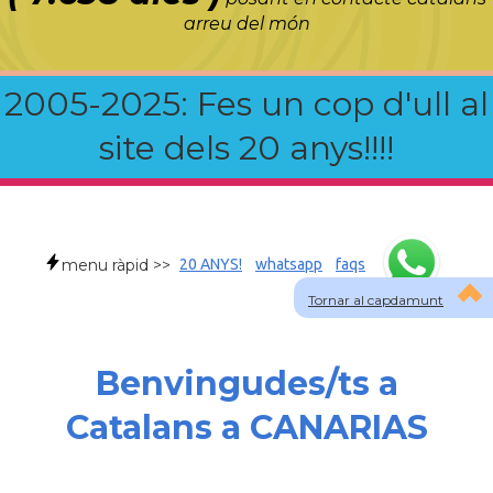
arreu del món
2005-2025: Fes un cop d'ull al
site dels 20 anys!!!!
menu ràpid >>
20 ANYS!
whatsapp
faqs
Tornar al capdamunt
Benvingudes/ts a
Catalans a CANARIAS