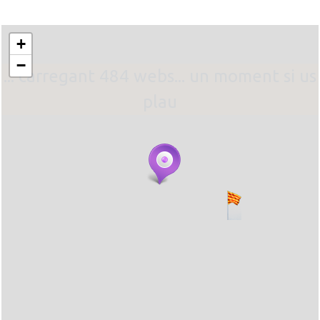
+
−
... carregant 484 webs... un moment si us
plau