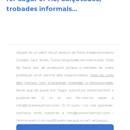
trobades informals...
Aquest és un petit recull aleatori de
fotos d'esdeveniments
(Diades, Sant Jordis, Tions) recopilades als nostre sites. Totes
les fotos són de producció pròpia o extretes de webs
públiques amb permís dels organitzadors.
Totes les cares
dels menors han d'aparèixer pixelades o distorsionades
,
llevat que els pares ens hagin autoritzar explícitament a
publicar-les. Si no és així fes-nos-ho saber a
info@catalansalmon.com. Si hi surts i no vols aparèixer,
contacta amb nosaltres a info@catalansalmon.com i
l'eliminarem o la modificarem perquè no se't reconegui.