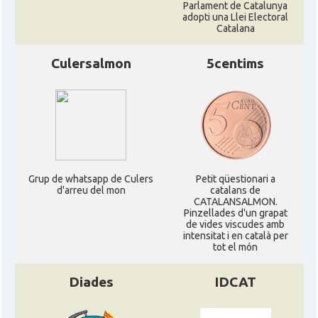
Parlament de Catalunya
adopti una Llei Electoral
Catalana
Culersalmon
5centims
Grup de whatsapp de Culers
Petit qüestionari a
d'arreu del mon
catalans de
CATALANSALMON.
Pinzellades d'un grapat
de vides viscudes amb
intensitat i en català per
tot el món
Diades
IDCAT