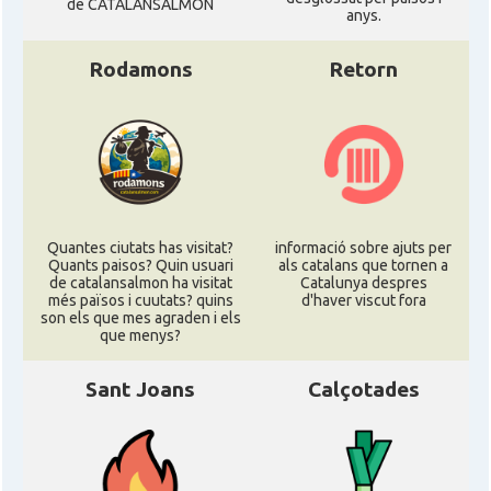
de CATALANSALMON
anys.
Rodamons
Retorn
Quantes ciutats has visitat?
informació sobre ajuts per
Quants paisos? Quin usuari
als catalans que tornen a
de catalansalmon ha visitat
Catalunya despres
més països i cuutats? quins
d'haver viscut fora
son els que mes agraden i els
que menys?
Sant Joans
Calçotades