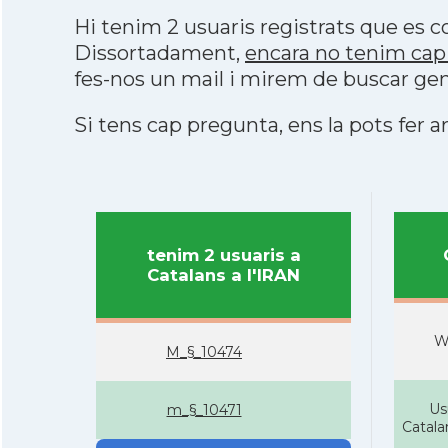
Hi tenim 2 usuaris registrats que es
Dissortadament,
encara no tenim cap 
fes-nos un mail i mirem de buscar gen
Si tens cap pregunta, ens la pots fer ar
tenim 2 usuaris a
Catalans a l'IRAN
W
M_§_10474
Us
m_§_10471
Catal