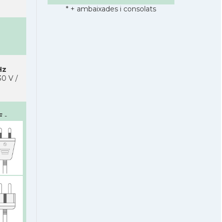
* + ambaixades i consolats
Hz
0 V /
F
-