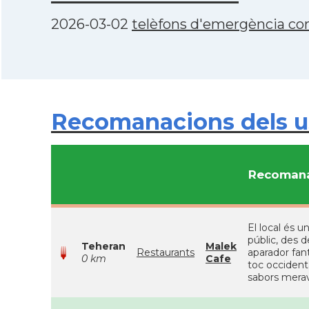
2026-03-02
telèfons d'emergència con
Recomanacions dels us
Recomana
El local és u
públic, des d
Teheran
Malek
Restaurants
aparador fan
0 km
Cafe
toc occident
sabors merav