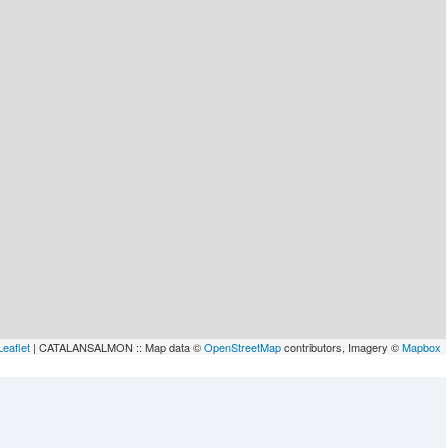
Leaflet
| CATALANSALMON :: Map data ©
OpenStreetMap
contributors, Imagery ©
Mapbox