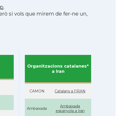
pp
.
però si vols que mirem de fer-ne un,
Organitzacions catalanes*
a Iran
CAMON
Catalans a l'IRAN
Ambaixada
Ambaixada
espanyola a Iran