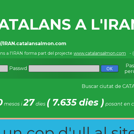
ATALANS A L'IRA
://IRAN.catalansalmon.com
ans a l'IRAN forma part del projecte
www.catalansalmon.com
- (
Pa
Passwd
per
Buscar ciutat de C
0
27
( 7.635 dies )
mesos i
dies
posant en c
n cop d'ull al site