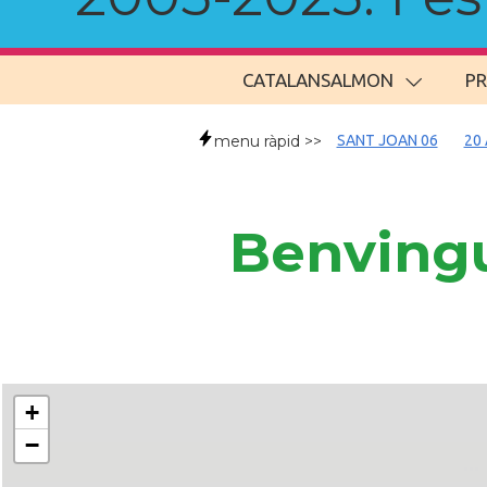
CATALANSALMON
P
menu ràpid >>
SANT JOAN 06
20 
Benvingu
+
−
..