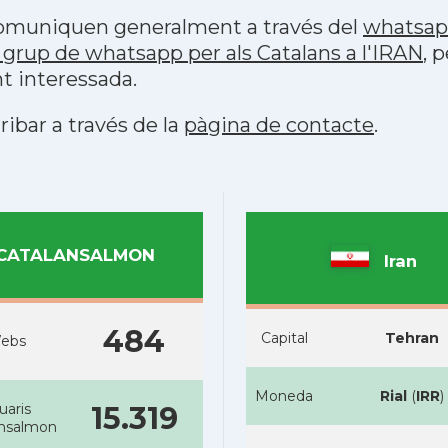
 comuniquen generalment a través del
whatsa
grup de whatsapp per als Catalans a l'IRAN
, 
t interessada.
ribar a través de la
pàgina de contacte
.
CATALANSALMON
Iran
484
Capital
Tehran
ebs
Moneda
Rial
(
IRR
)
uaris
15.319
ansalmon