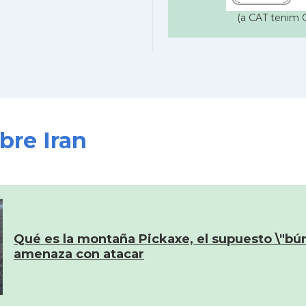
(a CAT tenim C
bre Iran
Qué es la montaña Pickaxe, el supuesto \"bú
amenaza con atacar