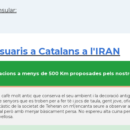
sular:
uaris a Catalans a l'IRAN
cions a menys de 500 Km proposades pels nostre
n cafè molt antic que conserva el seu ambient i la decoració antiga
e senyors que es troben per a fer tè i jocs de taula, gent jove, ofic
tàstic de la societat de Teheran on m\'encanta seure a observar 
al però amb menjar bàsicament persa. No espereu alta cuina però 
ellosa.