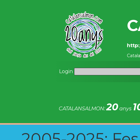
C
http
Catal
Login
20
1
CATALANSALMON:
anys
2005-2025: Fes u