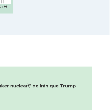
 i F)
nker nuclear\" de Irán que Trump