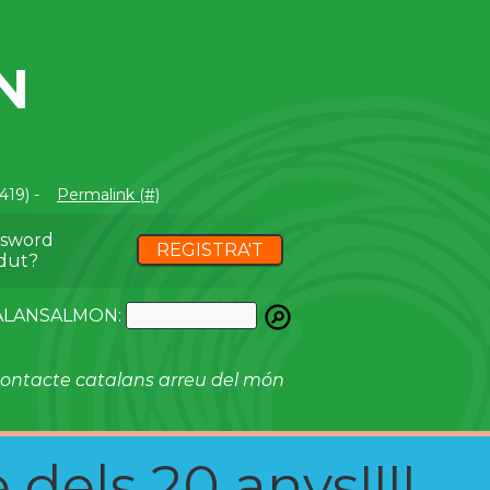
N
419) -
Permalink (#)
ssword
REGISTRA'T
dut?
ATALANSALMON:
ontacte catalans arreu del món
 dels 20 anys!!!!