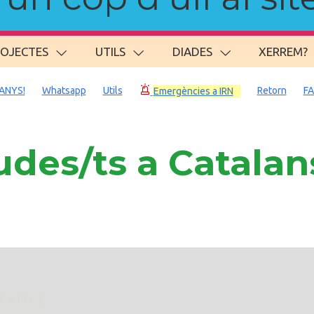
ROJECTES
UTILS
DIADES
XERREM?
ANYS!
Whatsapp
Utils
Retorn
F
Emergències a IRN
des/ts a Catalans
. carregant 484 webs... un moment si us p