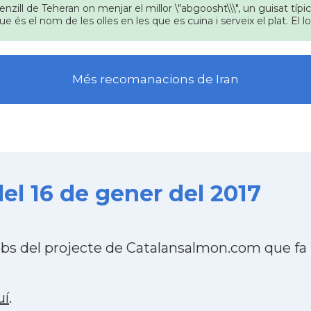
nzill de Teheran on menjar el millor \"abgoosht\\\", un guisat típ
ue és el nom de les olles en les que es cuina i serveix el plat. El l
Més recomanacions de Iran
del 16 de gener del 2017
webs del projecte de Catalansalmon.com que fa
uí
.