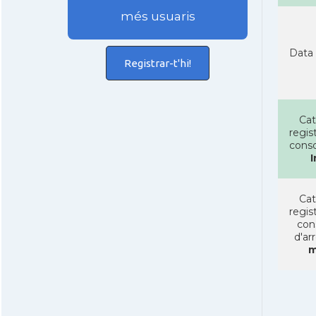
més usuaris
Data 
Registrar-t'hi!
Cat
regist
conso
I
Cat
regist
con
d'ar
m