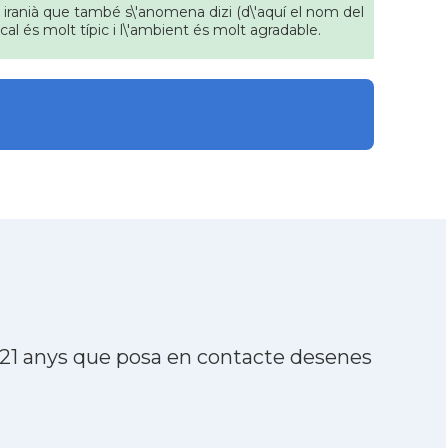
ic iranià que també s\'anomena dizi (d\'aquí el nom del
ocal és molt típic i l\'ambient és molt agradable.
 21 anys que posa en contacte desenes