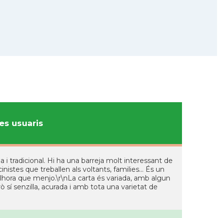
s usuaris
 i tradicional. Hi ha una barreja molt interessant de
inistes que treballen als voltants, families... És un
alhora que menjo.\r\nLa carta és variada, amb algun
sí senzilla, acurada i amb tota una varietat de