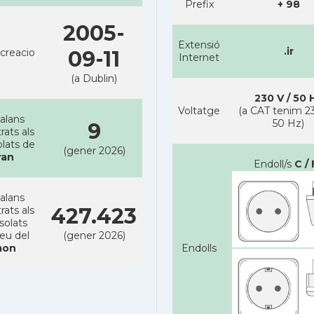
Prefix
+ 98
2005-
Extensió
.ir
creacio
09-11
Internet
(a Dublin)
230 V / 50 
Voltatge
(a CAT tenim 23
alans
50 Hz)
9
rats als
lats de
(gener 2026)
ran
Endoll/s
C / 
alans
427.423
rats als
solats
reu del
(gener 2026)
on
Endolls