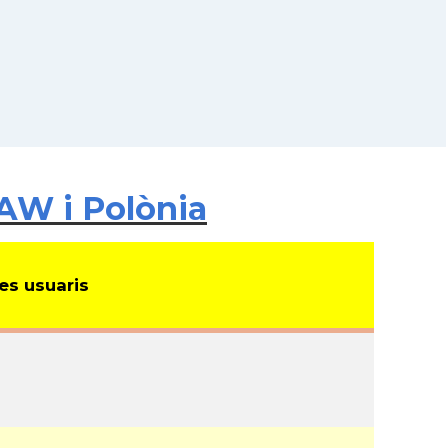
AW i Polònia
s usuaris