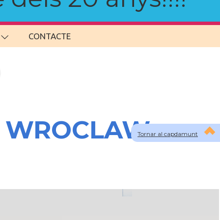
CONTACTE
s a WROCLAW
Tornar al capdamunt