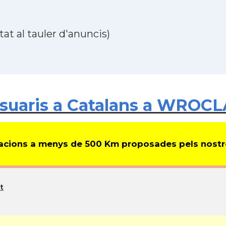
at al tauler d'anuncis)
suaris a Catalans a WROCL
cions a menys de 500 Km proposades pels nostre
t