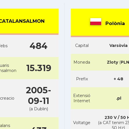
CATALANSALMON
Polònia
484
Capital
Varsòvia
ebs
Moneda
Zloty
(
PL
uaris
15.319
ansalmon
Prefix
+ 48
2005-
Extensió
creacio
09-11
.pl
Internet
(a Dublin)
230 V / 50 
Voltatge
(a CAT tenim 23
alans
50 Hz)