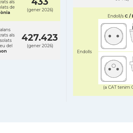
433
rats als
lats de
(gener 2026)
lònia
Endoll/s
C / 
alans
427.423
rats als
solats
reu del
(gener 2026)
on
Endolls
(a CAT tenim C