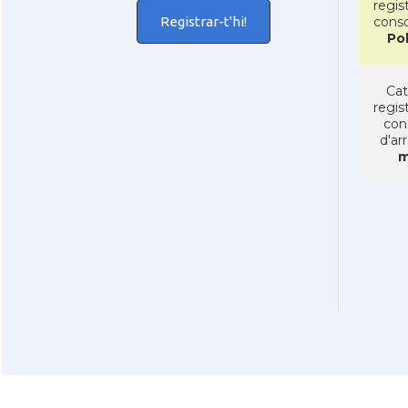
regist
Registrar-t'hi!
conso
Po
Cat
regist
con
d'ar
m