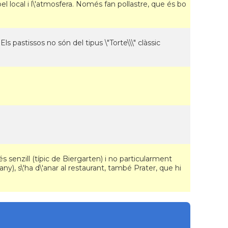
pel local i l\'atmosfera. Només fan pollastre, que és bo
ls pastissos no són del tipus \"Torte\\\" clàssic
és senzill (típic de Biergarten) i no particularment
y), s\'ha d\'anar al restaurant, també Prater, que hi