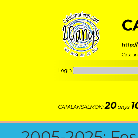
C
http:
Catala
Login
20
1
CATALANSALMON:
anys
2005-2025: Fes u