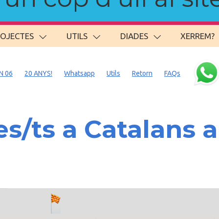
ROJECTES
UTILS
DIADES
XERREM?
N 06
20 ANYS!
Whatsapp
Utils
Retorn
FAQs
s/ts a Catalan