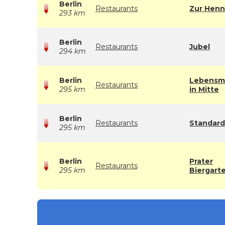
Berlin
Restaurants
Zur Hen
293 km
Berlin
Restaurants
Jubel
294 km
Berlin
Lebensmi
Restaurants
295 km
in Mitte
Berlin
Restaurants
Standard
295 km
Berlin
Prater
Restaurants
295 km
Biergart