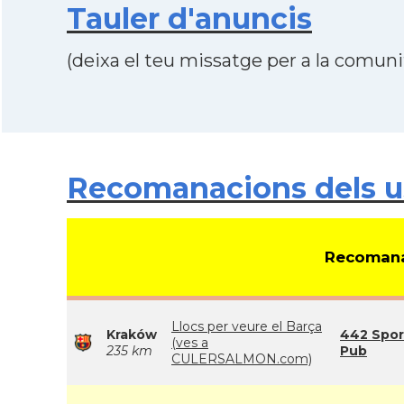
Tauler d'anuncis
(deixa el teu missatge per a la comunit
Recomanacions dels u
Recomana
Llocs per veure el Barça
Kraków
442 Spor
(ves a
235 km
Pub
CULERSALMON.com)