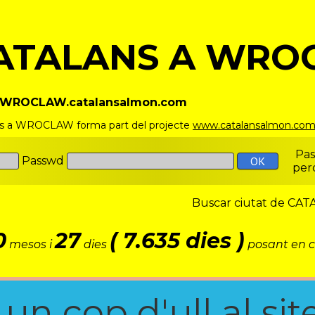
ATALANS A WRO
//WROCLAW.catalansalmon.com
ns a WROCLAW forma part del projecte
www.catalansalmon.co
Pa
Passwd
per
Buscar ciutat de C
0
27
( 7.635 dies )
mesos i
dies
posant en c
n cop d'ull al site