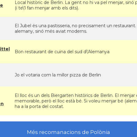
Local històric de Berlin. La gent no hi va pel menjar, sinó 
ne
(i te\'l fan menjar amb els dits).
El Jubel és una pastisseria, no precisament un restaurant. E
alemany, sinó més aviat moderns.
ttel
Bon restaurant de cuina del sud d\'Alemanya
Jo el votaria com la millor pizza de Berlin
El lloc és un dels Biergarten històrics de Berlin. El menjar 
memorable, però el lloc està bé. Si voleu menjar bé (aleman
en
ha a la porta del costat.
Més recomanacions de Polònia