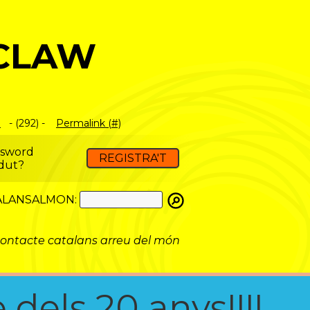
CLAW
m
- (292) -
Permalink (#)
ssword
REGISTRA'T
dut?
ATALANSALMON:
ontacte catalans arreu del món
 dels 20 anys!!!!