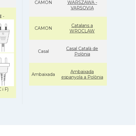
CAMON
WARSZAWA -
VARSOVIA
E
-
Catalans a
CAMON
WROCLAW
Casal Català de
Casal
Polònia
Ambaixada
Ambaixada
espanyola a Polònia
* + ambaixades i consolats
 i F)