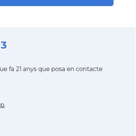
13
e fa 21 anys que posa en contacte
pp
.