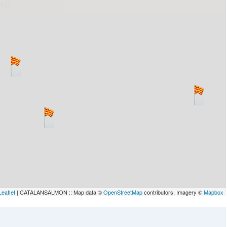
lau
Leaflet
| CATALANSALMON :: Map data ©
OpenStreetMap
contributors, Imagery ©
Mapbox