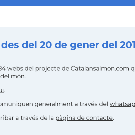
es del 20 de gener del 20
4 webs del projecte de Catalansalmon.com qu
 del món.
uí
.
 comuniquen generalment a través del
whatsa
ribar a través de la
pàgina de contacte
.