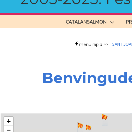
CATALANSALMON
P
menu ràpid >>
SANT JOA
Benvingude
+
−