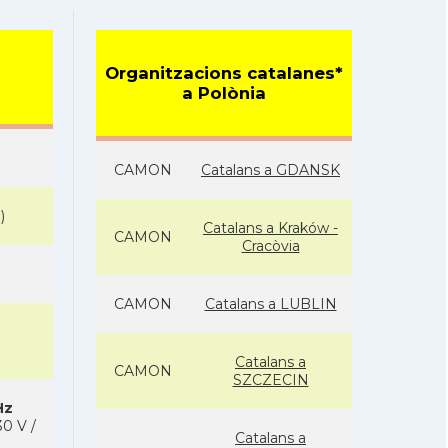
Organitzacions catalanes*
a Polònia
CAMON
Catalans a GDANSK
N
)
Catalans a Kraków -
CAMON
Cracòvia
CAMON
Catalans a LUBLIN
Catalans a
CAMON
SZCZECIN
Hz
0 V /
Catalans a