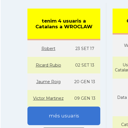
tenim 4 usuaris a
Catalans a WROCLAW
W
Robert
23 SET 17
Us
Ricard Rubio
02 SET 13
Catal
Jaume Roig
20 GEN 13
Data 
Victor Martinez
09 GEN 13
més usuaris
Cat