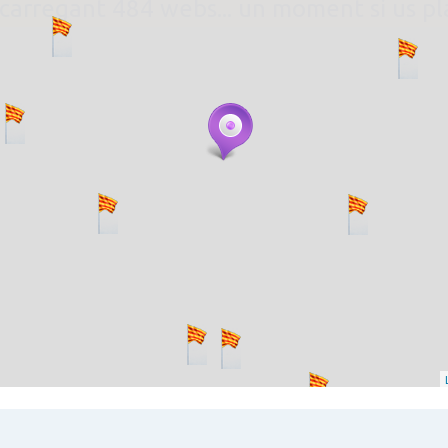
. carregant 484 webs... un moment si us p