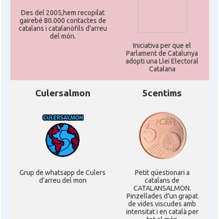
Des del 2005,hem recopilat
gairebé 80.000 contactes de
catalans i catalanòfils d'arreu
del món.
Iniciativa per que el
Parlament de Catalunya
adopti una Llei Electoral
Catalana
Culersalmon
5centims
Grup de whatsapp de Culers
Petit qüestionari a
d'arreu del mon
catalans de
CATALANSALMON.
Pinzellades d'un grapat
de vides viscudes amb
intensitat i en català per