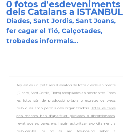
0 fotos d'esdeveniments
dels Catalans a ISTANBUL
Diades, Sant Jordis, Sant Joans,
fer cagar el Tió, Calçotades,
trobades informals...
Aquest és un petit recull aleatori de
fotos d'esdeveniments
(Diades, Sant Jordis, Tions) recopilades als nostre sites. Totes
les fotos són de producció pròpia o extretes de webs
públiques amb permís dels organitzadors.
Totes les cares
dels menors han d'aparèixer pixelades o distorsionades
,
llevat que els pares ens hagin autoritzar explícitament a
publicar-les. Si no és així fes-nos-ho saber a