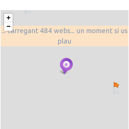
+
−
... carregant 484 webs... un moment si us
plau