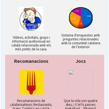
Sistema d'enquestes amb
Ví­deos, activitats, grups i
preguntes relacionades
informació audiovisual en
amb la comunitat catalana
català relacionada amb els
de l'exterior
més petits de la casa.
Recomanacions
Jocs
Recomanacions de
Que la vida son quatre
catalansalmon; Restaurants,
dies, i 3 te'ls passes
Guies Turístics en català,
treballant... (Plutarc)