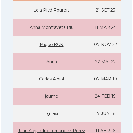
Lola Picó Rourera
21 SET 25
Anna Montraveta Riu
11 MAR 24
MiquelBCN
07 NOV 22
Anna
22 MAI 22
Carles Albiol
07 MAR 19
jaume
24 FEB 19
Ignasi
17 JUN 18
Juan Alejandro Fernández Pérez
11 ABR 16