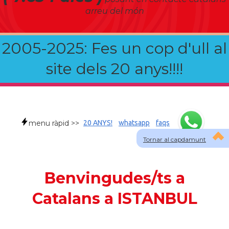
arreu del món
2005-2025: Fes un cop d'ull al
site dels 20 anys!!!!
menu ràpid >>
20 ANYS!
whatsapp
faqs
Tornar al capdamunt
Benvingudes/ts a
Catalans a ISTANBUL