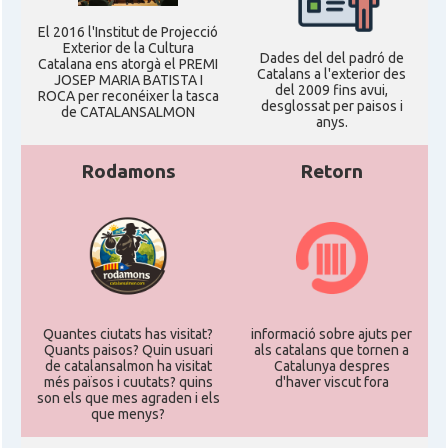
El 2016 l'Institut de Projecció
Exterior de la Cultura
Dades del del padró de
Catalana ens atorgà el PREMI
Catalans a l'exterior des
JOSEP MARIA BATISTA I
del 2009 fins avui,
ROCA per reconéixer la tasca
desglossat per paisos i
de CATALANSALMON
anys.
Rodamons
Retorn
Quantes ciutats has visitat?
informació sobre ajuts per
Quants paisos? Quin usuari
als catalans que tornen a
de catalansalmon ha visitat
Catalunya despres
més països i cuutats? quins
d'haver viscut fora
son els que mes agraden i els
que menys?