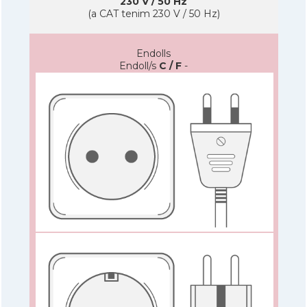
230 V / 50 Hz
(a CAT tenim 230 V / 50 Hz)
Endolls
Endoll/s
C / F
-