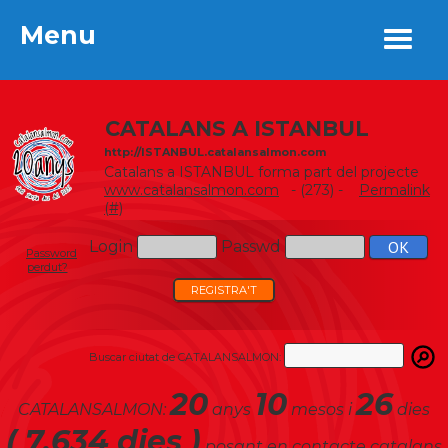
Menu
Menu
CATALANS A ISTANBUL
http://ISTANBUL.catalansalmon.com
Catalans a ISTANBUL forma part del projecte
www.catalansalmon.com
- (273) -
Permalink
(#)
Login
Passwd
Password
perdut?
REGISTRA'T
Buscar ciutat de CATALANSALMON:
20
10
26
CATALANSALMON:
anys
mesos i
dies
( 7.634 dies )
posant en contacte catalans