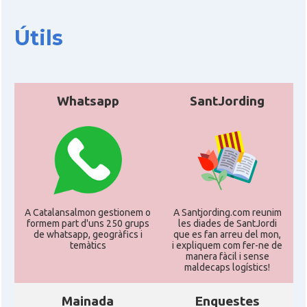
Útils
Whatsapp
SantJording
A Catalansalmon gestionem o
A Santjording.com reunim
formem part d'uns 250 grups
les diades de SantJordi
de whatsapp, geogràfics i
que es fan arreu del mon,
temàtics
i expliquem com fer-ne de
manera fàcil i sense
maldecaps logí­stics!
Mainada
Enquestes