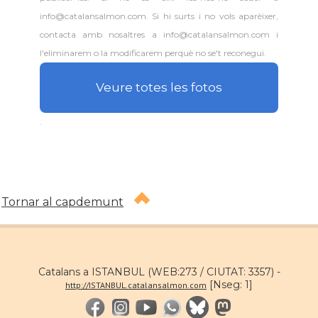
info@catalansalmon.com. Si hi surts i no vols aparèixer,
contacta amb nosaltres a info@catalansalmon.com i
l'eliminarem o la modificarem perquè no se't reconegui.
Veure totes les fotos
.
Tornar al capdemunt
Catalans a ISTANBUL (WEB:273 / CIUTAT: 3357) -
[Nseg: 1]
http://ISTANBUL.catalansalmon.com