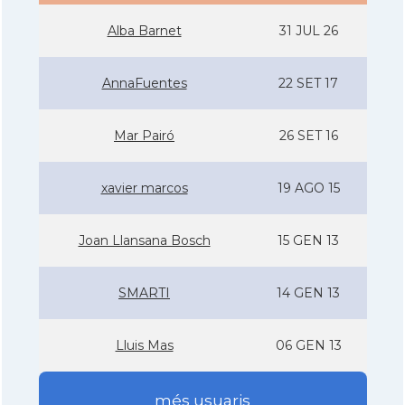
Alba Barnet
31 JUL 26
AnnaFuentes
22 SET 17
Mar Pairó
26 SET 16
xavier marcos
19 AGO 15
Joan Llansana Bosch
15 GEN 13
SMARTI
14 GEN 13
Lluis Mas
06 GEN 13
més usuaris