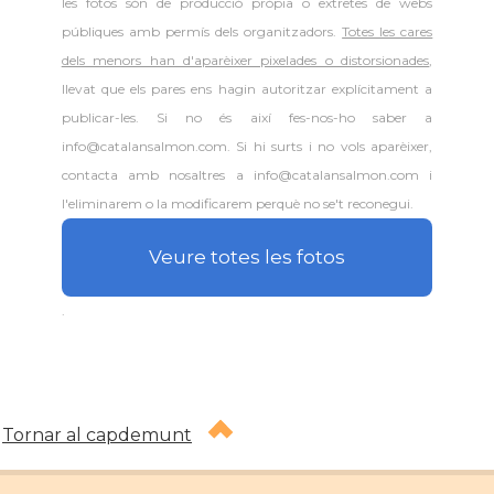
les fotos són de producció pròpia o extretes de webs
públiques amb permís dels organitzadors.
Totes les cares
dels menors han d'aparèixer pixelades o distorsionades
,
llevat que els pares ens hagin autoritzar explícitament a
publicar-les. Si no és així fes-nos-ho saber a
info@catalansalmon.com. Si hi surts i no vols aparèixer,
contacta amb nosaltres a info@catalansalmon.com i
l'eliminarem o la modificarem perquè no se't reconegui.
Veure totes les fotos
.
Tornar al capdemunt