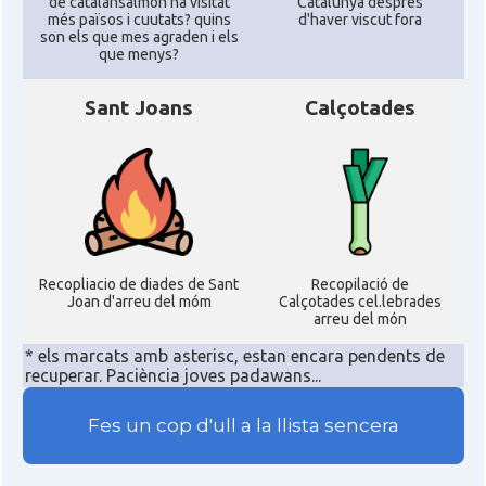
de catalansalmon ha visitat
Catalunya despres
més països i cuutats? quins
d'haver viscut fora
son els que mes agraden i els
que menys?
Sant Joans
Calçotades
Recopliacio de diades de Sant
Recopilació de
Joan d'arreu del móm
Calçotades cel.lebrades
arreu del món
* els marcats amb asterisc, estan encara pendents de
recuperar. Paciència joves padawans...
Fes un cop d'ull a la llista sencera