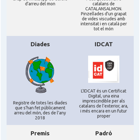
d'arreu del mon
catalans de
CATALANSALMON.
Pinzellades d'un grapat
de vides viscudes amb
intensitat i en català per
tot el món
Diades
IDCAT
L'IDCAT és un Certificat
Digital, una eina
imprescindible per als
Registre de totes les diades
catalans de l'exterior, ara,
que s'han fet públicament
i més encara en un futur
arreu del món, des de l'any
proper
2018
Premis
Padró