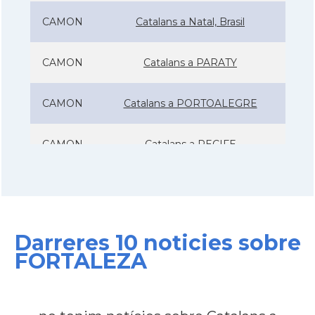
CAMON
Catalans a Natal, Brasil
CAMON
Catalans a PARATY
CAMON
Catalans a PORTOALEGRE
CAMON
Catalans a RECIFE
CAMON
Catalans a RIO DE JANEIRO
CAMON
Catalans a Salvador de Bahia
Darreres 10 noticies sobre
FORTALEZA
CAMON
Catalans a São Lourenço
CAMON
CATALANS A SAO PAULO