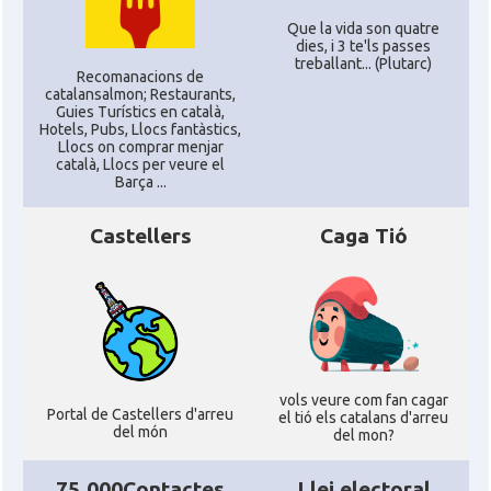
Que la vida son quatre
dies, i 3 te'ls passes
treballant... (Plutarc)
Recomanacions de
catalansalmon; Restaurants,
Guies Turístics en català,
Hotels, Pubs, Llocs fantàstics,
Llocs on comprar menjar
català, Llocs per veure el
Barça ...
Castellers
Caga Tió
vols veure com fan cagar
Portal de Castellers d'arreu
el tió els catalans d'arreu
del món
del mon?
75.000Contactes
Llei electoral