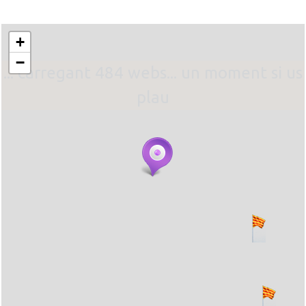
+
−
... carregant 484 webs... un moment si us
plau