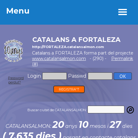
Menu
Menu
CATALANS A FORTALEZA
http://FORTALEZA.catalansalmon.com
Catalans a FORTALEZA forma part del projecte
www.catalansalmon.com
- (290) -
Permalink
(#)
Login
Passwd
Password
perdut?
REGISTRA'T
Buscar ciutat de CATALANSALMON:
20
10
27
CATALANSALMON:
anys
mesos i
dies
( 7.635 dies )
posant en contacte catalans