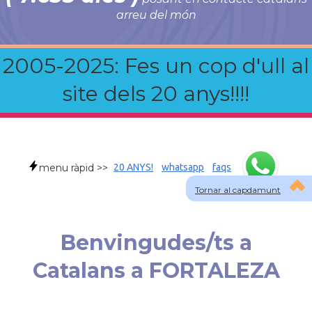
arreu del món
2005-2025: Fes un cop d'ull al
site dels 20 anys!!!!
menu ràpid >>
20 ANYS!
whatsapp
faqs
Tornar al capdamunt
Benvingudes/ts a
Catalans a FORTALEZA