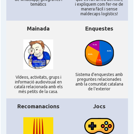
temàtics
i expliquem com fer-ne de
manera fàcil i sense
Ambaixada
Ambaixada espanyola a Brasil
maldecaps logí­stics!
* + ambaixades i consolats
Mainada
Enquestes
Sistema d'enquestes amb
Ví­deos, activitats, grups i
preguntes relacionades
informació audiovisual en
amb la comunitat catalana
català relacionada amb els
de l'exterior
més petits de la casa.
Recomanacions
Jocs