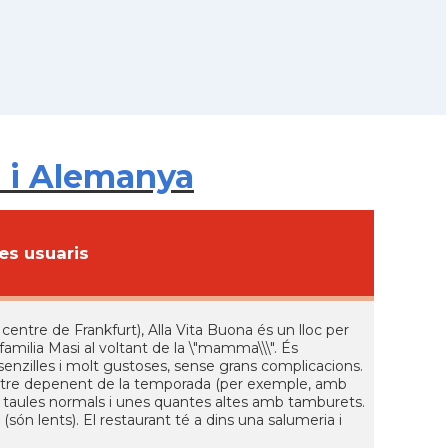
 i Alemanya
s usuaris
 centre de Frankfurt), Alla Vita Buona és un lloc per
familia Masi al voltant de la \"mamma\\\". És
senzilles i molt gustoses, sense grans complicacions.
n altre depenent de la temporada (per exemple, amb
res taules normals i unes quantes altes amb tamburets.
 (són lents). El restaurant té a dins una salumeria i