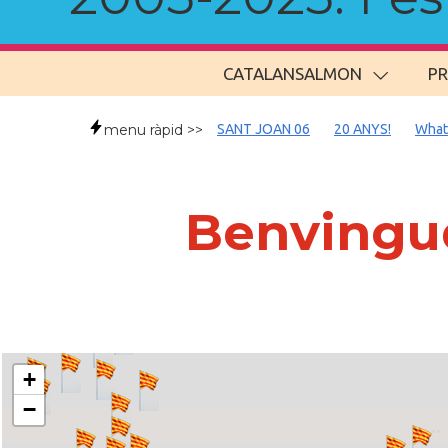
CATALANSALMON
P
menu ràpid >>
SANT JOAN 06
20 ANYS!
What
Benvingud
+
−
..