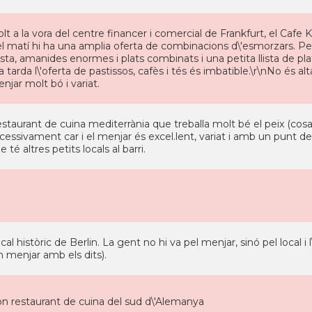
lt a la vora del centre financer i comercial de Frankfurt, el Cafe K
l matí hi ha una amplia oferta de combinacions d\'esmorzars. Pel 
sta, amanides enormes i plats combinats i una petita llista de pl
la tarda l\'oferta de pastissos, cafès i tés és imbatible.\r\nNo és
njar molt bó i variat.
staurant de cuina mediterrània que treballa molt bé el peix (cosa 
cessivament car i el menjar és excel.lent, variat i amb un punt de 
e té altres petits locals al barri.
cal històric de Berlin. La gent no hi va pel menjar, sinó pel local i 
n menjar amb els dits).
n restaurant de cuina del sud d\'Alemanya