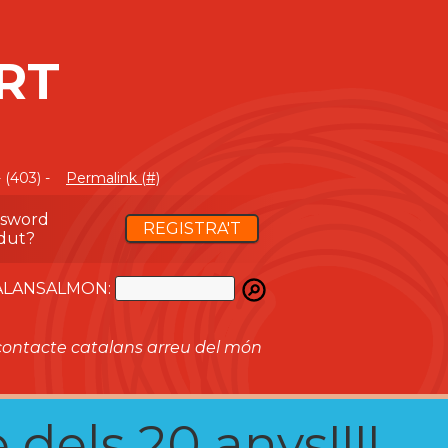
RT
 (403) -
Permalink (#)
ssword
REGISTRA'T
dut?
ATALANSALMON:
ontacte catalans arreu del món
 dels 20 anys!!!!