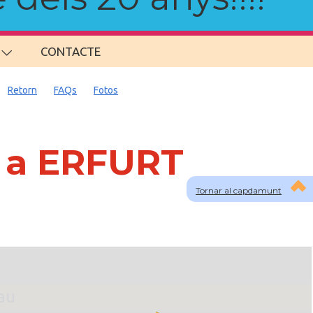
CONTACTE
Retorn
FAQs
Fotos
s a ERFURT
Tornar al capdamunt
lau