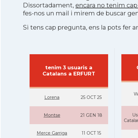
Dissortadament,
encara no tenim cap
fes-nos un mail i mirem de buscar gen
Si tens cap pregunta, ens la pots fer ar
tenim 3 usuaris a
Catalans a ERFURT
W
Lorena
25 OCT 25
Us
Montse
21 GEN 18
Catal
Merce Garriga
11 OCT 15