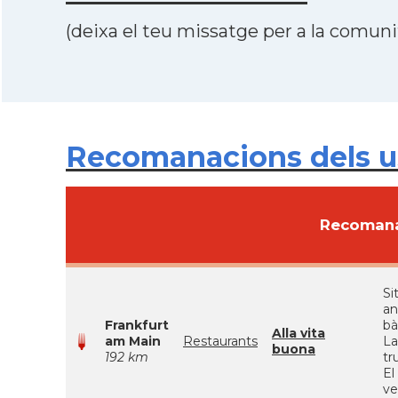
(deixa el teu missatge per a la comunit
Recomanacions dels u
Recomana
Si
an
Frankfurt
bà
Alla vita
am Main
Restaurants
La
buona
192 km
tr
El
ve