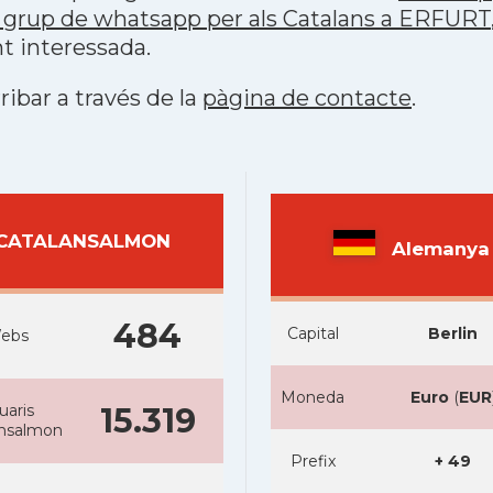
 grup de whatsapp per als Catalans a ERFURT
t interessada.
ribar a través de la
pàgina de contacte
.
CATALANSALMON
Alemanya
484
Capital
Berlin
ebs
Moneda
Euro
(
EUR
uaris
15.319
ansalmon
Prefix
+ 49