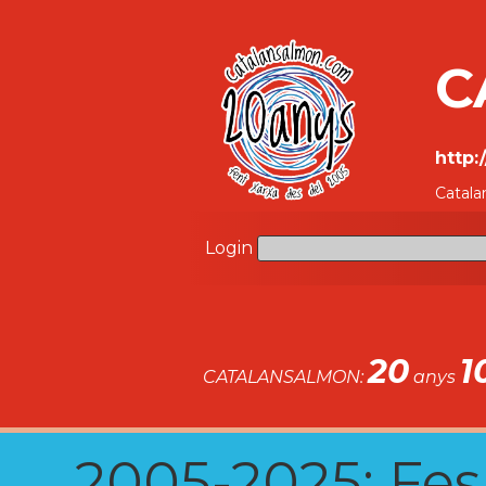
C
http:
Catala
Login
20
1
CATALANSALMON:
anys
2005-2025: Fes u