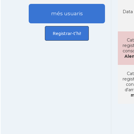
Data 
més usuaris
Registrar-t'hi!
Cat
regist
conso
Ale
Cat
regist
con
d'ar
m