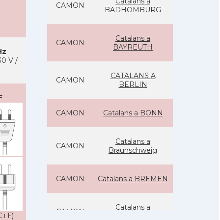
Catalans a
CAMON
BADHOMBURG
Catalans a
CAMON
BAYREUTH
Hz
0 V /
CATALANS A
CAMON
BERLIN
F
-
CAMON
Catalans a BONN
Catalans a
CAMON
Braunschweig
CAMON
Catalans a BREMEN
Catalans a
CAMON
 i F)
DARMSTADT