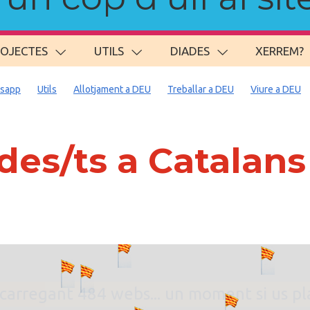
ROJECTES
UTILS
DIADES
XERREM?
sapp
Utils
Allotjament a DEU
Treballar a DEU
Viure a DEU
es/ts a Catalan
. carregant 484 webs... un moment si us p