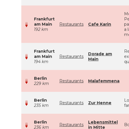
Mo
Frankfurt
Pe
am Main
Restaurants
Cafe Karin
pa
192 km
a 
me
Frankfurt
Re
Dorade am
am Main
Restaurants
ex
Main
194 km
qu
Berlin
Restaurants
Malafemmena
229 km
Berlin
Lo
Restaurants
Zur Henne
235 km
fa
Berlin
Lebensmittel
Restaurants
Bo
236 km
in Mitte