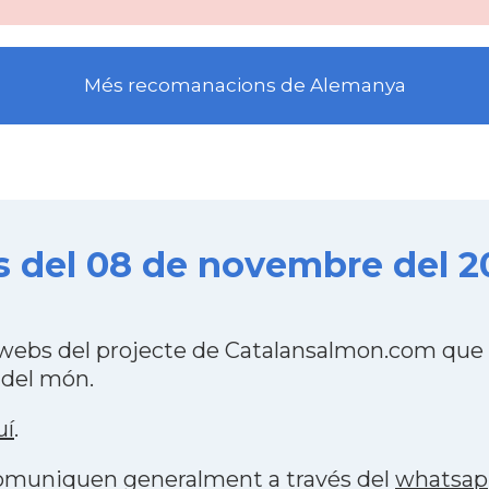
Més recomanacions de Alemanya
 del 08 de novembre del 2
webs del projecte de Catalansalmon.com que 
 del món.
uí
.
 comuniquen generalment a través del
whatsap