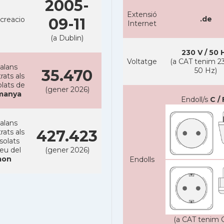
2005-
Extensió
.de
creacio
09-11
Internet
(a Dublin)
230 V / 50 
Voltatge
(a CAT tenim 23
alans
50 Hz)
35.470
rats als
lats de
(gener 2026)
manya
Endoll/s
C / 
alans
427.423
rats als
solats
reu del
(gener 2026)
on
Endolls
(a CAT tenim C