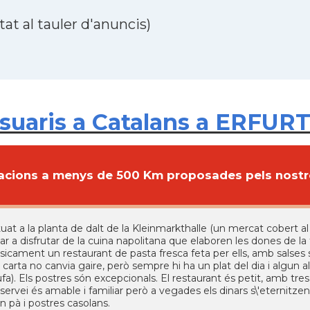
at al tauler d'anuncis)
suaris a Catalans a ERFURT
cions a menys de 500 Km proposades pels nostre
tuat a la planta de dalt de la Kleinmarkthalle (un mercat cobert al
ar a disfrutar de la cuina napolitana que elaboren les dones de la 
sicament un restaurant de pasta fresca feta per ells, amb salses 
 carta no canvia gaire, però sempre hi ha un plat del dia i algu
ufa). Els postres són excepcionals. El restaurant és petit, amb t
 servei és amable i familiar però a vegades els dinars s\'eternitzen
n pà i postres casolans.