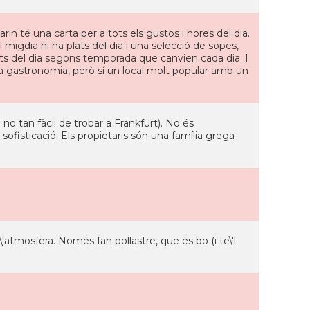
arin té una carta per a tots els gustos i hores del dia.
migdia hi ha plats del dia i una selecció de sopes,
ats del dia segons temporada que canvien cada dia. I
 alta gastronomia, però sí un local molt popular amb un
no tan fàcil de trobar a Frankfurt). No és
sofisticació. Els propietaris són una família grega
l\'atmosfera. Només fan pollastre, que és bo (i te\'l