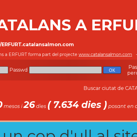
ATALANS A ERFU
//ERFURT.catalansalmon.com
ns a ERFURT forma part del projecte
www.catalansalmon.com
-
Pa
Passwd
per
Buscar ciutat de C
0
26
( 7.634 dies )
mesos i
dies
posant en c
n cop d'ull al site