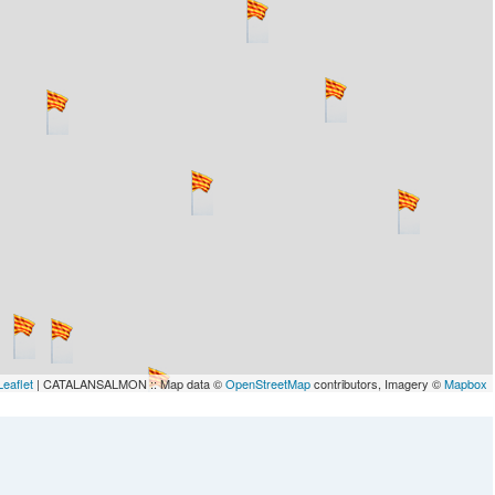
Leaflet
| CATALANSALMON :: Map data ©
OpenStreetMap
contributors, Imagery ©
Mapbox