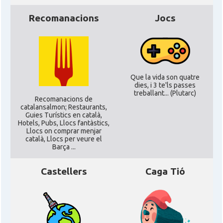
CAMON
Catalans a LIVERPOOL
Recomanacions
Jocs
CAMON
CATALANS A LONDON - Londres
CAMON
CATALANS A MANCHESTER
Que la vida son quatre
dies, i 3 te'ls passes
CAMON
Catalans a MILTON KEYNES
treballant... (Plutarc)
Recomanacions de
catalansalmon; Restaurants,
Guies Turístics en català,
CAMON
Catalans a Newcastle upon Tyne
Hotels, Pubs, Llocs fantàstics,
Llocs on comprar menjar
català, Llocs per veure el
Barça ...
CAMON
Catalans a NOTTINGHAM
Castellers
Caga Tió
CAMON
Catalans a OXFORD, UK, Anglaterra
CAMON
Catalans a Portsmouth