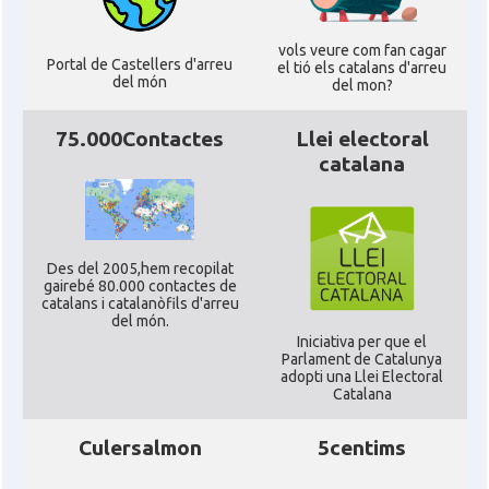
CAMON
Catalans a READING
vols veure com fan cagar
Portal de Castellers d'arreu
el tió els catalans d'arreu
del món
del mon?
CAMON
Catalans a RUGBY
75.000Contactes
Llei electoral
CAMON
Catalans a SHEFFIELD
catalana
CAMON
Catalans a SOUTHAMPTON
Des del 2005,hem recopilat
CAMON
Catalans a STIRLING
gairebé 80.000 contactes de
catalans i catalanòfils d'arreu
del món.
Iniciativa per que el
CAMON
Catalans a WIGHT
Parlament de Catalunya
adopti una Llei Electoral
Catalana
CAMON
Catalans a YORK
Culersalmon
5centims
Casal
Catalans UK