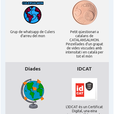
Casal
Centre Català d'Escòcia
Delegació del Govern al Regne Unit
Delegació
i Irlanda
Grup de whatsapp de Culers
Petit qüestionari a
d'arreu del mon
catalans de
CATALANSALMON.
Pinzellades d'un grapat
Consolat
Consolat general a Edinburgh
de vides viscudes amb
intensitat i en català per
tot el món
Consolat
Consolat general a London
Diades
IDCAT
Ambaixada espanyola a Regne Unit
Ambaixada
(UK)
* + ambaixades i consolats
L'IDCAT és un Certificat
Digital, una eina