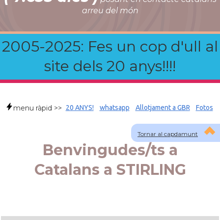
arreu del món
2005-2025: Fes un cop d'ull al
site dels 20 anys!!!!
menu ràpid >>
20 ANYS!
whatsapp
Allotjament a GBR
Fotos
Tornar al capdamunt
Benvingudes/ts a
Catalans a STIRLING