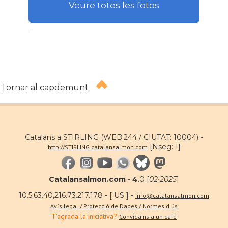
Veure totes les fotos
.
Tornar al capdemunt
Catalans a STIRLING (WEB:244 / CIUTAT: 10004) -
[Nseg: 1]
http://STIRLING.catalansalmon.com
Catalansalmon.com
-
4
.0 [
02·2025
]
10.5.63.40,216.73.217.178 - [ US ] -
info@catalansalmon.com
Avís legal / Protecció de Dades / Normes d'ús
T'agrada la iniciativa?
Convida'ns a un café