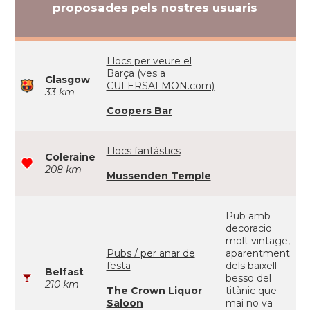
proposades pels nostres usuaris
Llocs per veure el
Barça (ves a
Glasgow
CULERSALMON.com)
33 km
Coopers Bar
Llocs fantàstics
Coleraine
208 km
Mussenden Temple
Pub amb
decoracio
molt vintage,
Pubs / per anar de
aparentment
festa
dels baixell
Belfast
besso del
210 km
The Crown Liquor
titànic que
Saloon
mai no va