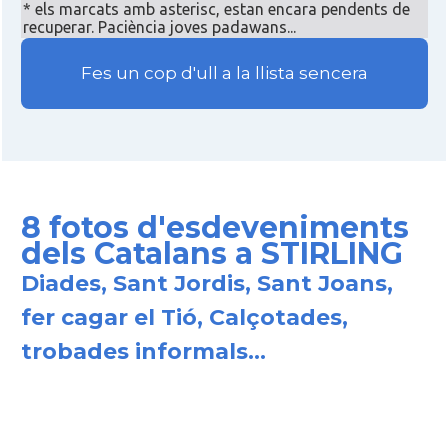
* els marcats amb asterisc, estan encara pendents de
recuperar. Paciència joves padawans...
Fes un cop d'ull a la llista sencera
8 fotos d'esdeveniments
dels Catalans a STIRLING
Diades, Sant Jordis, Sant Joans,
fer cagar el Tió, Calçotades,
trobades informals...