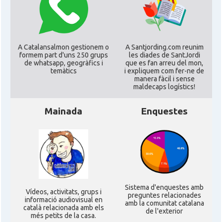
CAMON
CATALANS A GUILDFORD
A Catalansalmon gestionem o
A Santjording.com reunim
formem part d'uns 250 grups
les diades de SantJordi
CAMON
Catalans a HEREFORD
de whatsapp, geogràfics i
que es fan arreu del mon,
temàtics
i expliquem com fer-ne de
manera fàcil i sense
CAMON
Catalans a Ipswich
maldecaps logí­stics!
Mainada
Enquestes
CAMON
Catalans a KETTERING
CAMON
Catalans a Leeds - Uk
CAMON
Catalans a LEICESTER
Sistema d'enquestes amb
Ví­deos, activitats, grups i
preguntes relacionades
CAMON
Catalans a Lincoln
informació audiovisual en
amb la comunitat catalana
català relacionada amb els
de l'exterior
més petits de la casa.