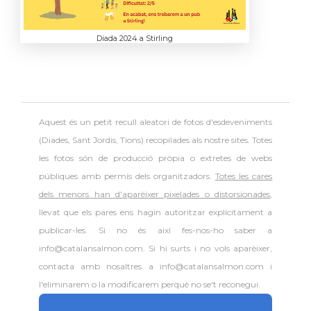
Diada 2024 a Stirling
Aquest és un petit recull aleatori de
fotos d'esdeveniments
(Diades, Sant Jordis, Tions) recopilades als nostre sites. Totes
les fotos són de producció pròpia o extretes de webs
públiques amb permís dels organitzadors.
Totes les cares
dels menors han d'aparèixer pixelades o distorsionades
,
llevat que els pares ens hagin autoritzar explícitament a
publicar-les. Si no és així fes-nos-ho saber a
info@catalansalmon.com. Si hi surts i no vols aparèixer,
contacta amb nosaltres a info@catalansalmon.com i
l'eliminarem o la modificarem perquè no se't reconegui.