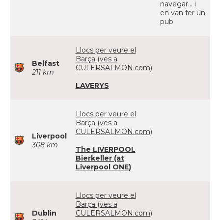
navegar... i
en van fer un
pub
Llocs per veure el
Barça (ves a
Belfast
CULERSALMON.com)
211 km
LAVERYS
Llocs per veure el
Barça (ves a
CULERSALMON.com)
Liverpool
308 km
The LIVERPOOL
Bierkeller (at
Liverpool ONE)
Llocs per veure el
Barça (ves a
Dublin
CULERSALMON.com)