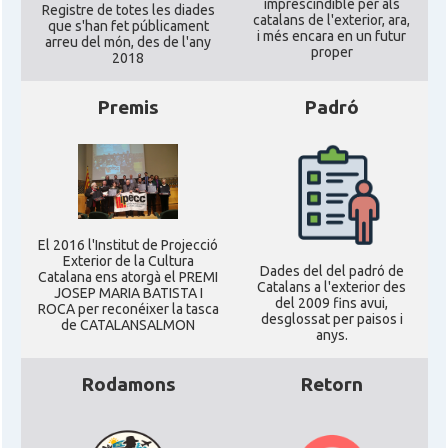
imprescindible per als
Registre de totes les diades
catalans de l'exterior, ara,
que s'han fet públicament
i més encara en un futur
arreu del món, des de l'any
proper
2018
Premis
Padró
El 2016 l'Institut de Projecció
Exterior de la Cultura
Dades del del padró de
Catalana ens atorgà el PREMI
Catalans a l'exterior des
JOSEP MARIA BATISTA I
del 2009 fins avui,
ROCA per reconéixer la tasca
desglossat per paisos i
de CATALANSALMON
anys.
Rodamons
Retorn