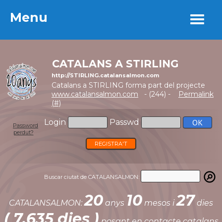
Menu
Menu
CATALANS A STIRLING
http://STIRLING.catalansalmon.com
Catalans a STIRLING forma part del projecte
www.catalansalmon.com
- (244) -
Permalink
(#)
Login
Passwd
Password
perdut?
REGISTRA'T
Buscar ciutat de CATALANSALMON:
20
10
27
CATALANSALMON:
anys
mesos i
dies
( 7.635 dies )
posant en contacte catalans