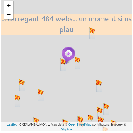
+
−
... carregant 484 webs... un moment si us
plau
Leaflet
| CATALANSALMON :: Map data ©
OpenStreetMap
contributors, Imagery ©
Mapbox