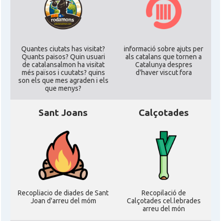
Quantes ciutats has visitat?
informació sobre ajuts per
Quants paisos? Quin usuari
als catalans que tornen a
de catalansalmon ha visitat
Catalunya despres
més països i cuutats? quins
d'haver viscut fora
son els que mes agraden i els
que menys?
Sant Joans
Calçotades
Recopliacio de diades de Sant
Recopilació de
Joan d'arreu del móm
Calçotades cel.lebrades
arreu del món