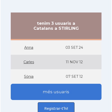
tenim 3 usuaris a
Catalans a STIRLING
Anna
03 SET 24
Carles
11 NOV 12
Sònia
07 SET 12
més usuaris
Registrar-t'hi!