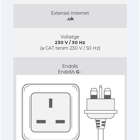
Extensió Internet
.uk
Voltatge
230 V / 50 Hz
(a CAT tenim 230 V / 50 Hz)
Endolls
Endoll/s
G
-