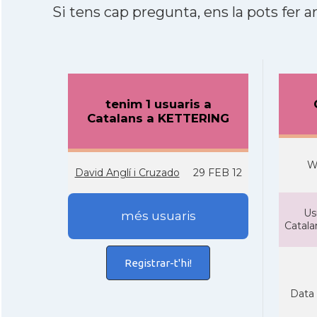
Si tens cap pregunta, ens la pots fer ar
tenim 1 usuaris a
Catalans a KETTERING
W
David Anglí­ i Cruzado
29 FEB 12
Us
més usuaris
Catal
Registrar-t'hi!
Data 