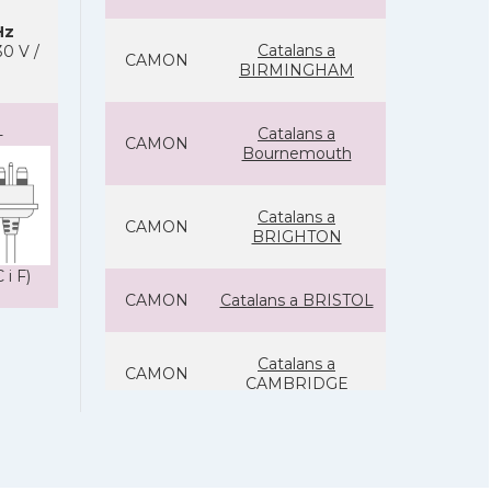
Hz
Catalans a
0 V /
CAMON
BIRMINGHAM
Catalans a
-
CAMON
Bournemouth
Catalans a
CAMON
BRIGHTON
 i F)
CAMON
Catalans a BRISTOL
Catalans a
CAMON
CAMBRIDGE
Catalans a
CAMON
Canterbury, UK