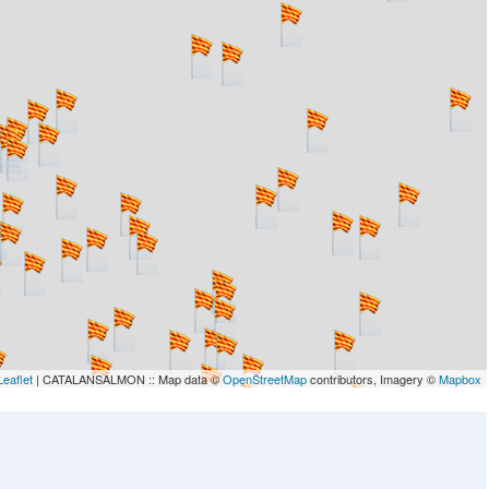
Leaflet
| CATALANSALMON :: Map data ©
OpenStreetMap
contributors, Imagery ©
Mapbox