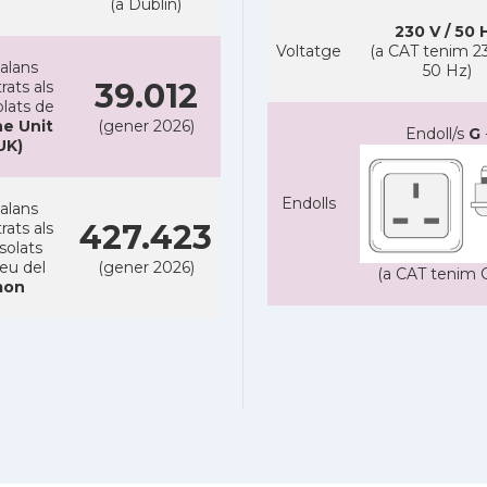
(a Dublin)
230 V / 50 
Voltatge
(a CAT tenim 23
alans
50 Hz)
39.012
rats als
lats de
e Unit
(gener 2026)
Endoll/s
G
UK)
Endolls
alans
427.423
rats als
solats
reu del
(gener 2026)
(a CAT tenim C
on