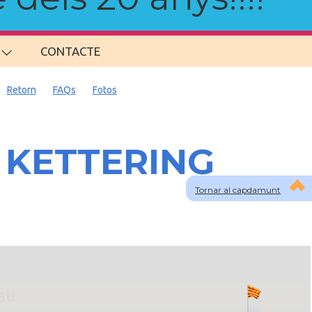
CONTACTE
Retorn
FAQs
Fotos
a KETTERING
Tornar al capdamunt
lau