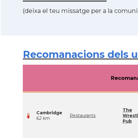
(deixa el teu missatge per a la comunit
Recomanacions dels us
Recomana
The
Cambridge
Restaurants
Wrestl
62 km
Pub