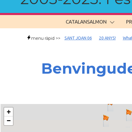
CATALANSALMON
P
menu ràpid >>
SANT JOAN 06
20 ANYS!
What
Benvingude
+
−
..