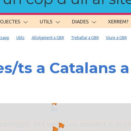
ROJECTES
UTILS
DIADES
XERREM?
sapp
Utils
Allotjament a GBR
Treballar a GBR
Viure a GBR
s/ts a Catalans 
. carregant 484 webs... un moment si us p