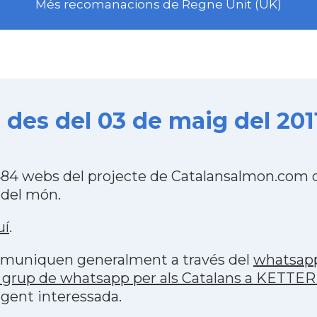
Més recomanacions de Regne Unit (UK)
des del 03 de maig del 201
84 webs del projecte de Catalansalmon.com q
 del món.
uí
.
 comuniquen generalment a través del
whatsap
 grup de whatsapp per als Catalans a KETTE
 gent interessada.