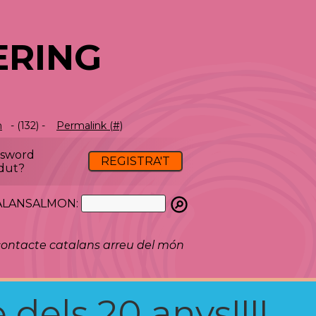
ERING
m
- (132) -
Permalink (#)
ssword
REGISTRA'T
dut?
ATALANSALMON:
ontacte catalans arreu del món
 dels 20 anys!!!!