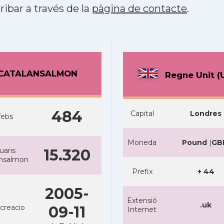
ribar a través de la
pàgina de contacte
.
CATALANSALMON
Regne Unit (
484
Capital
Londres
ebs
Moneda
Pound
(
GB
uaris
15.320
ansalmon
Prefix
+ 44
2005-
Extensió
.uk
creacio
09-11
Internet