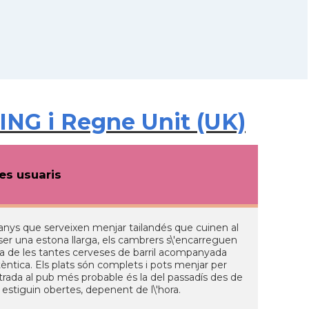
ING i Regne Unit (UK)
s usuaris
anys que serveixen menjar tailandés que cuinen al
ser una estona llarga, els cambrers s\'encarreguen
na de les tantes cerveses de barril acompanyada
tica. Els plats són complets i pots menjar per
entrada al pub més probable és la del passadís des de
o estiguin obertes, depenent de l\'hora.