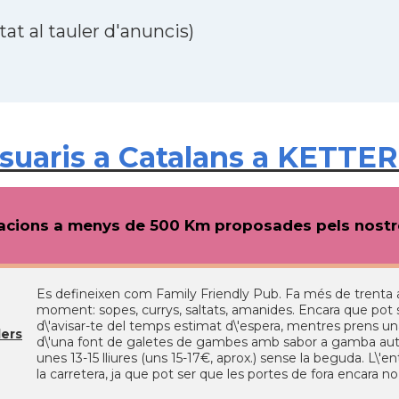
at al tauler d'anuncis)
uaris a Catalans a KETTER
cions a menys de 500 Km proposades pels nostre
Es defineixen com Family Friendly Pub. Fa més de trenta 
moment: sopes, currys, saltats, amanides. Encara que pot 
d\'avisar-te del temps estimat d\'espera, mentres prens u
ers
d\'una font de galetes de gambes amb sabor a gamba autèn
unes 13-15 lliures (uns 15-17€, aprox.) sense la beguda. L\'
la carretera, ja que pot ser que les portes de fora encara n