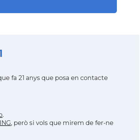
1
ue fa 21 anys que posa en contacte
p
.
RING
, però si vols que mirem de fer-ne