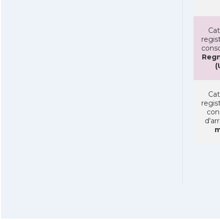
Cat
regist
conso
Regn
(
Cat
regist
con
d'ar
m