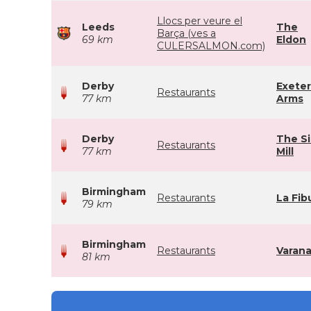
Llocs per veure el
Leeds
The
Barça (ves a
69 km
Eldon
CULERSALMON.com)
Derby
Exeter
Restaurants
77 km
Arms
Derby
The Si
Restaurants
77 km
Mill
Birmingham
Restaurants
La Fib
79 km
Birmingham
Restaurants
Varana
81 km