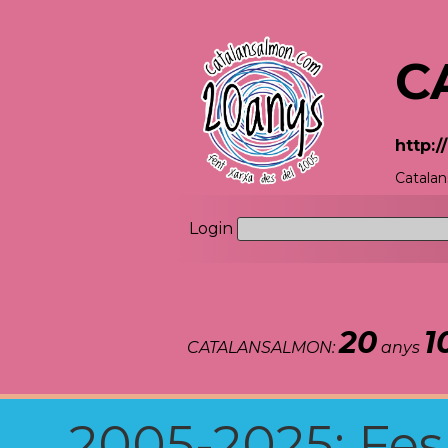
C
http:
Catalan
Login
20
1
CATALANSALMON:
anys
2005-2025: Fes u