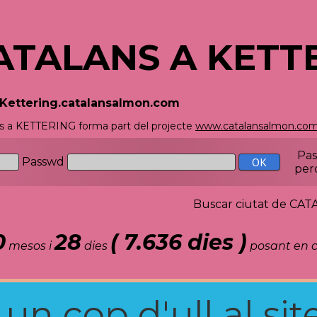
ATALANS A KETT
//Kettering.catalansalmon.com
s a KETTERING forma part del projecte
www.catalansalmon.co
Pa
Passwd
per
Buscar ciutat de C
0
28
( 7.636 dies )
mesos i
dies
posant en c
n cop d'ull al site