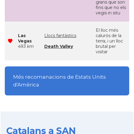
grans que son
fins que no els
vegis in situ
El lloc més
Las
Llocs fantàstics
calurós de la
Vegas
terra, i un lloc
493 km
Death Valley
brutal per
visitar
Més recomanacions de Estats Units
d'Amèrica
Catalans a SAN