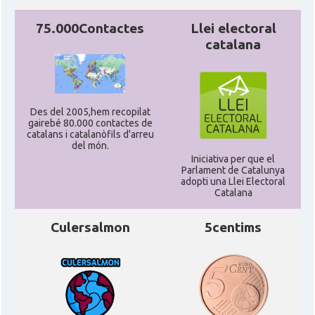
Consolat
Consolat general a San Francisco
75.000Contactes
Llei electoral
catalana
Consolat
Consolat general a Washington
Ambaixada espanyola a Estats Units
Ambaixada
d'Amèrica
Des del 2005,hem recopilat
gairebé 80.000 contactes de
* + ambaixades i consolats
catalans i catalanòfils d'arreu
del món.
Iniciativa per que el
Parlament de Catalunya
adopti una Llei Electoral
Catalana
Culersalmon
5centims