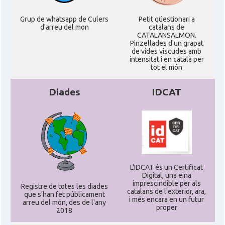
Grup de whatsapp de Culers
Petit qüestionari a
d'arreu del mon
catalans de
CATALANSALMON.
Pinzellades d'un grapat
de vides viscudes amb
intensitat i en català per
tot el món
Diades
IDCAT
L'IDCAT és un Certificat
Digital, una eina
imprescindible per als
Registre de totes les diades
catalans de l'exterior, ara,
que s'han fet públicament
i més encara en un futur
arreu del món, des de l'any
proper
2018