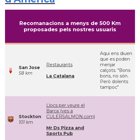
Recomanacions a menys de 500 Km
proposades pels nostres usuaris
Aqui ens diuen
que es poden
Restaurants
menjar
San Jose
calçots. "Bons
58 km
La Catalana
bons, no són.
Però dolents
tampoc"
Llocs per veure el
Barça (ves a
Stockton
CULERSALMON.com)
101 km
Mr Ds Pizza and
Sports Pub