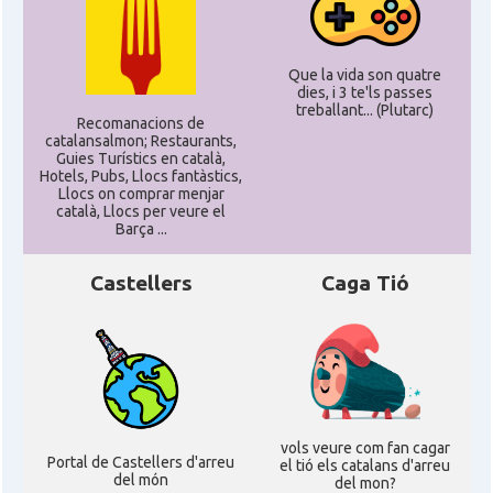
Delegació del Govern als Estats
Delegació
Units i Canadà (Washington)
Que la vida son quatre
dies, i 3 te'ls passes
treballant... (Plutarc)
Consolat
Consolat general a Boston
Recomanacions de
catalansalmon; Restaurants,
Guies Turístics en català,
Hotels, Pubs, Llocs fantàstics,
Consolat
Consolat general a Chicago
Llocs on comprar menjar
català, Llocs per veure el
Barça ...
Consolat
Consolat general a Houston
Castellers
Caga Tió
Consolat
Consolat general a Los Angeles
Consolat
Consolat general a Miami
Consolat
Consolat general a New York City
vols veure com fan cagar
Portal de Castellers d'arreu
el tió els catalans d'arreu
del món
del mon?