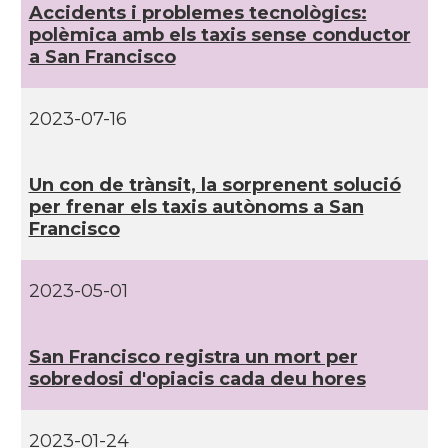
Accidents i problemes tecnològics:
polèmica amb els taxis sense conductor
a San Francisco
CAMON
Catalans a PROVIDENCE
CAMON
Catalans a RENO
2023-07-16
CAMON
Catalans a SAINT LOUIS
Un con de trànsit, la sorprenent solució
per frenar els taxis autònoms a San
Francisco
CAMON
Catalans a San Antonio - Texas
CAMON
Catalans a San Diego
2023-05-01
CAMON
Catalans a SAN FRANCISCO
San Francisco registra un mort per
sobredosi d'opiacis cada deu hores
CAMON
Catalans a Sarasota, Florida, USA
2023-01-24