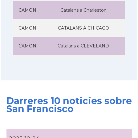
CAMON
Catalans a Charleston
CAMON
CATALANS A CHICAGO
CAMON
Catalans a CLEVELAND
CAMON
Catalans a COLORADO
CAMON
Catalans a COLUMBUS
Darreres 10 noticies sobre
CAMON
Catalans a CONNECTICUT
San Francisco
CAMON
Catalans a DALLAS
CAMON
Catalans a DAVIS