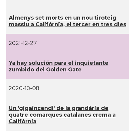
CAMON
Catalans a SEATTLE
Almenys set morts en un nou tiroteig
Catalans a Silicon Valley (San Jose),
massiu a Califòrnia, el tercer en tres dies
CAMON
California, USA
2021-12-27
CAMON
Catalans a TAMPA
CAMON
Catalans a TENNESSEE
Ya hay solución para el inquietante
zumbido del Golden Gate
CAMON
Catalans a UTAH
2020-10-08
CAMON
Catalans a VIRGINIA
Un 'gigaincendi' de la grandària de
quatre comarques catalanes crema a
CAMON
Catalans a WASHINGTON DC
Califòrnia
CAMON
Catalans a WISCONSIN