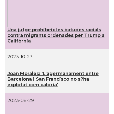
CAMON
Catalans a NEW MEXICO
CAMON
Catalans a New Orleans
Una jutge prohibeix les batudes racials
contra migrants ordenades per Trump a
CAMON
CATALANS A NEW YORK
Califòrnia
CAMON
Catalans a OKLAHOMA
2023-10-23
CAMON
Catalans a ORLANDO
Joan Morales: 'L'agermanament entre
Barcelona i San Francisco no s?ha
Catalans a Philadelphia,
CAMON
Pennsylvania, USA
explotat com caldria'
CAMON
Catalans a PHOENIX
2023-08-29
CAMON
Catalans a Portland (OR)