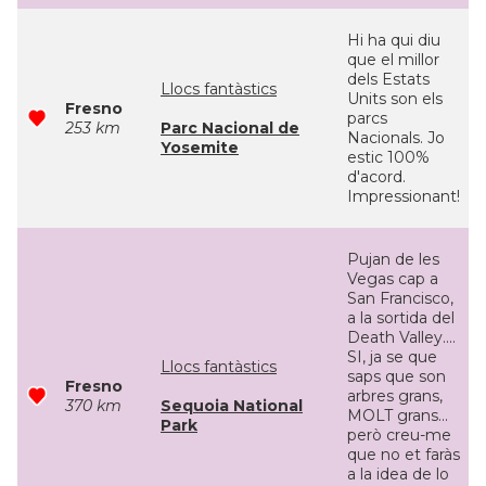
Hi ha qui diu
que el millor
dels Estats
Llocs fantàstics
Units son els
Fresno
parcs
253 km
Parc Nacional de
Nacionals. Jo
Yosemite
estic 100%
d'acord.
Impressionant!
Pujan de les
Vegas cap a
San Francisco,
a la sortida del
Death Valley....
SI, ja se que
Llocs fantàstics
saps que son
Fresno
arbres grans,
370 km
Sequoia National
MOLT grans...
Park
però creu-me
que no et faràs
a la idea de lo