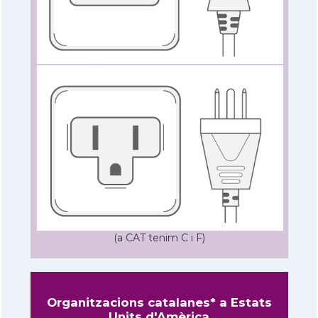
(a CAT tenim C i F)
Organitzacions catalanes* a Estats
Units d'Amèrica