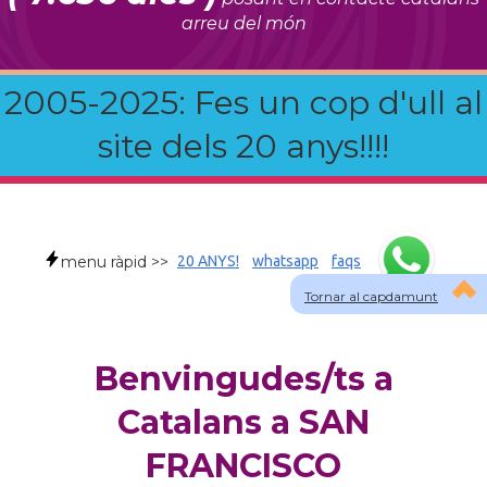
arreu del món
2005-2025: Fes un cop d'ull al
site dels 20 anys!!!!
menu ràpid >>
20 ANYS!
whatsapp
faqs
Tornar al capdamunt
Benvingudes/ts a
Catalans a SAN
FRANCISCO