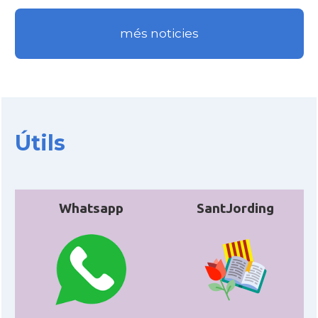
més noticies
CAMON
Catalans a WYOMING
American Institute for Catalan
Casal
Studies (AICS)
Casal
Casal Català de Minnesota
Útils
Casal
Casal Català del Nord de Califòrnia
Whatsapp
SantJording
Casal dels Països Catalans a
Casal
Califòrnia
Casal
Catalan Institute of America
Casal
Fundació Paulí Bellet