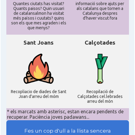
Quantes ciutats has visitat?
informació sobre ajuts per
Quants paisos? Quin usuari
als catalans que tornen a
de catalansalmon ha visitat
Catalunya despres
més països i cuutats? quins
d'haver viscut fora
son els que mes agraden i els
que menys?
Sant Joans
Calçotades
Recopliacio de diades de Sant
Recopilació de
Joan d'arreu del móm
Calçotades cel.lebrades
arreu del món
* els marcats amb asterisc, estan encara pendents de
recuperar. Paciència joves padawans...
Fes un cop d'ull a la llista sencera