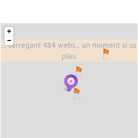
+
−
... carregant 484 webs... un moment si us
plau