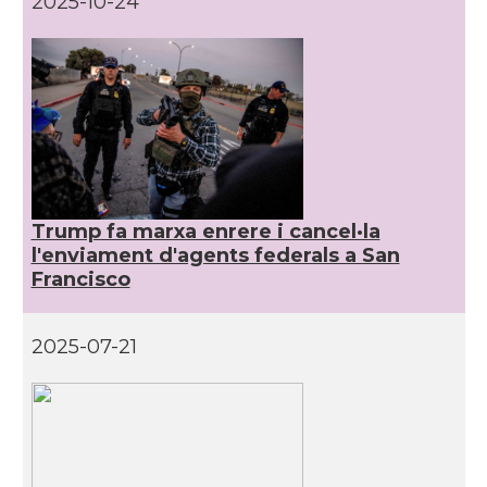
2025-10-24
CAMON
Catalans a DETROIT
CAMON
Catalans a DURHAM, NC
CAMON
Catalans a Hawaii
Trump fa marxa enrere i cancel·la
CAMON
Catalans a Houston - Texas
l'enviament d'agents federals a San
Francisco
CAMON
Catalans a INDIANA
2025-07-21
CAMON
Catalans a IOWA
CAMON
Catalans a IRVINE