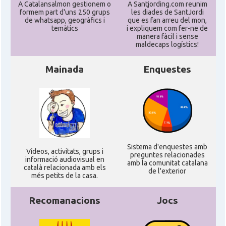
A Catalansalmon gestionem o
A Santjording.com reunim
formem part d'uns 250 grups
les diades de SantJordi
de whatsapp, geogràfics i
que es fan arreu del mon,
North American Catalan Society
Casal
temàtics
i expliquem com fer-ne de
(NACS)
manera fàcil i sense
maldecaps logí­stics!
Acció
ACCIÓ a Austin
Mainada
Enquestes
Acció
Acció a New York
Acció
ACCIÓ a Silicon Valley
Sistema d'enquestes amb
Acció
Acció a Washington DC
Ví­deos, activitats, grups i
preguntes relacionades
informació audiovisual en
amb la comunitat catalana
català relacionada amb els
de l'exterior
més petits de la casa.
Acció
ACCIÓ Miami
Recomanacions
Jocs
Delegació del Govern als Estats
Delegació
Units i Canadà (New York)