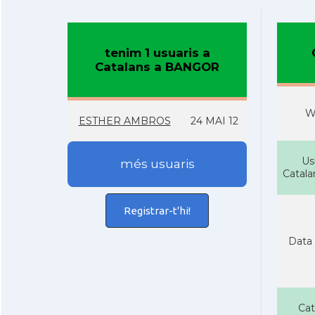
tenim 1 usuaris a
Catalans a BANGOR
W
ESTHER AMBROS
24 MAI 12
Us
més usuaris
Catal
Registrar-t'hi!
Data 
Cat