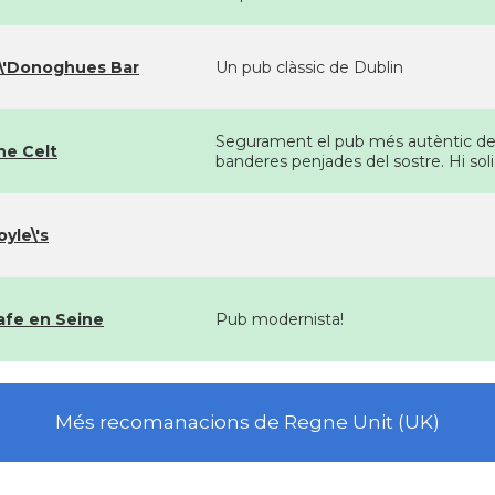
\'Donoghues Bar
Un pub clàssic de Dublin
Segurament el pub més autèntic de D
he Celt
banderes penjades del sostre. Hi so
yle\'s
afe en Seine
Pub modernista!
Més recomanacions de Regne Unit (UK)