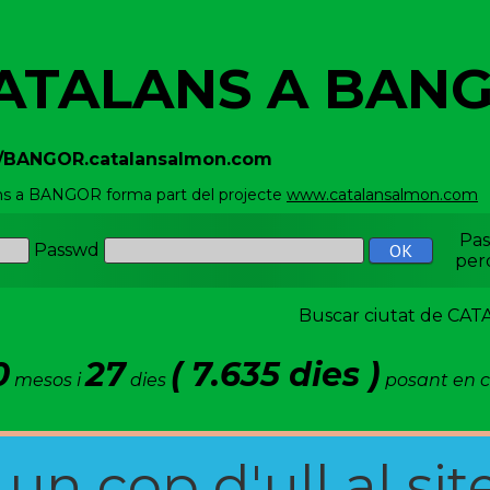
ATALANS A BAN
//BANGOR.catalansalmon.com
ns a BANGOR forma part del projecte
www.catalansalmon.com
-
Pa
Passwd
per
Buscar ciutat de C
0
27
( 7.635 dies )
mesos i
dies
posant en c
n cop d'ull al site