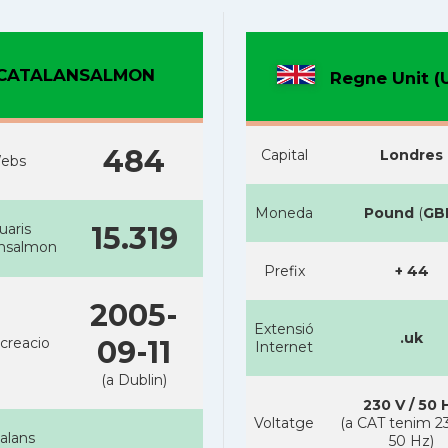
CATALANSALMON
Regne Unit (
484
Capital
Londres
ebs
Moneda
Pound
(
GB
uaris
15.319
ansalmon
Prefix
+ 44
2005-
Extensió
.uk
creacio
09-11
Internet
(a Dublin)
230 V / 50 
Voltatge
(a CAT tenim 23
alans
50 Hz)