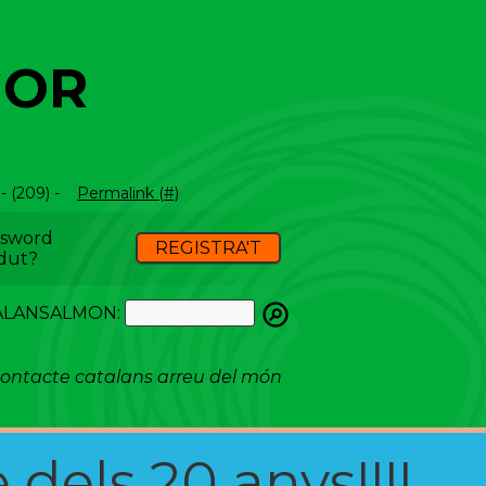
GOR
 (209) -
Permalink (#)
ssword
REGISTRA'T
dut?
ATALANSALMON:
ontacte catalans arreu del món
 dels 20 anys!!!!