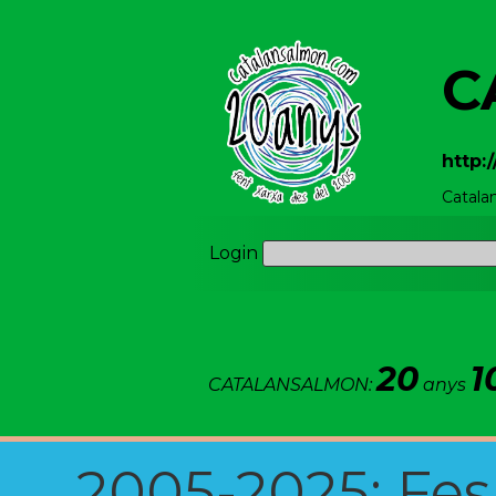
C
http:
Catala
Login
20
1
CATALANSALMON:
anys
2005-2025: Fes u