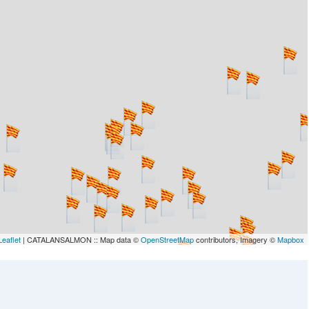
Leaflet
| CATALANSALMON :: Map data ©
OpenStreetMap
contributors, Imagery ©
Mapbox