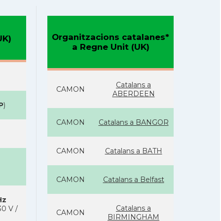
Organitzacions catalanes*
UK)
a Regne Unit (UK)
Catalans a
CAMON
ABERDEEN
P
)
CAMON
Catalans a BANGOR
CAMON
Catalans a BATH
CAMON
Catalans a Belfast
Hz
Catalans a
0 V /
CAMON
BIRMINGHAM