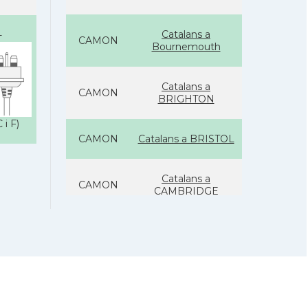
Catalans a
-
CAMON
Bournemouth
Catalans a
CAMON
BRIGHTON
 i F)
CAMON
Catalans a BRISTOL
Catalans a
CAMON
CAMBRIDGE
Catalans a
CAMON
Canterbury, UK
CAMON
Catalans a Cardiff