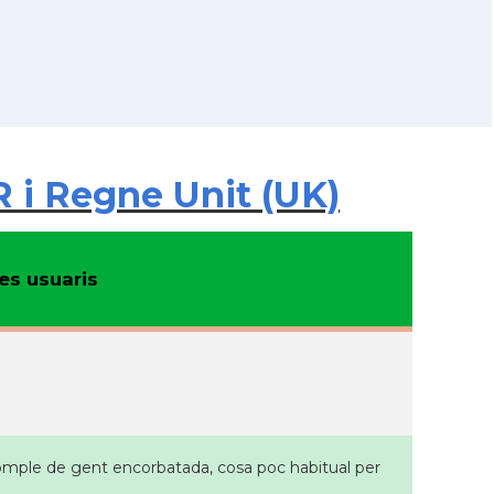
 i Regne Unit (UK)
s usuaris
s'omple de gent encorbatada, cosa poc habitual per