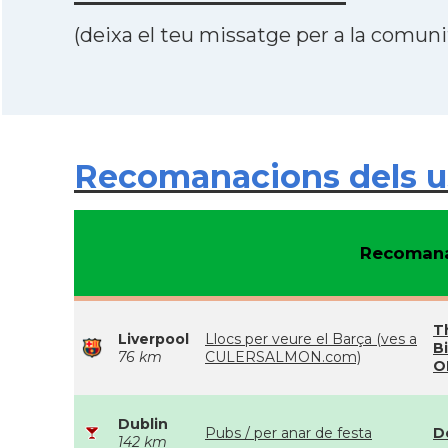
(deixa el teu missatge per a la comunit
Recomanacions dels us
Recomana
T
Liverpool
Llocs per veure el Barça (ves a
Bi
76 km
CULERSALMON.com)
O
Dublin
Pubs / per anar de festa
D
142 km