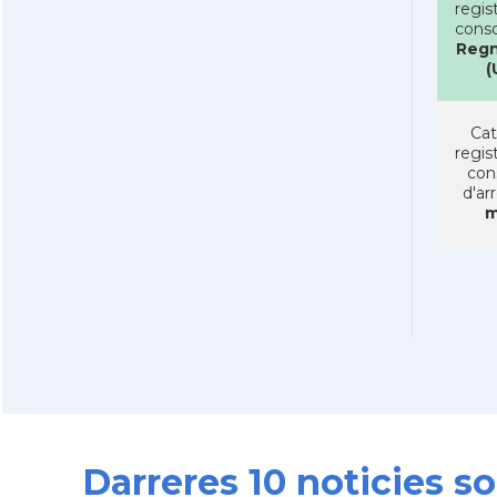
regist
conso
Regn
(
Cat
regist
con
d'ar
m
Darreres 10 noticies s