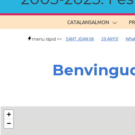
CATALANSALMON
P
menu ràpid >>
SANT JOAN 06
20 ANYS!
What
Benvingud
+
−
..