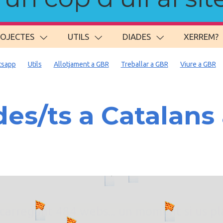
ROJECTES
UTILS
DIADES
XERREM?
sapp
Utils
Allotjament a GBR
Treballar a GBR
Viure a GBR
es/ts a Catalan
. carregant 484 webs... un moment si us p