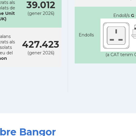
39.012
rats als
lats de
e Unit
(gener 2026)
Endoll/s
G
UK)
Endolls
alans
427.423
rats als
solats
reu del
(gener 2026)
(a CAT tenim C
on
obre Bangor