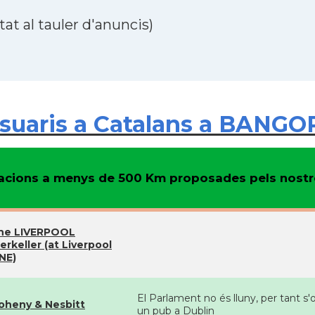
at al tauler d'anuncis)
uaris a Catalans a BANGOR
cions a menys de 500 Km proposades pels nostre
he LIVERPOOL
erkeller (at Liverpool
NE)
El Parlament no és lluny, per tant 
oheny & Nesbitt
un pub a Dublin