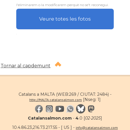
l'eliminarem o la modificarem perquè no se't reconegui.
Veure totes les fotos
.
Tornar al capdemunt
Catalans a MALTA (WEB:269 / CIUTAT: 2484) -
[Nseg: 1]
http://MALTA.catalansalmon.com
Catalansalmon.com
-
4
.0 [
02·2025
]
10.4.86.23,216.73.217.55 - [ US ] -
info@catalansalmon.com