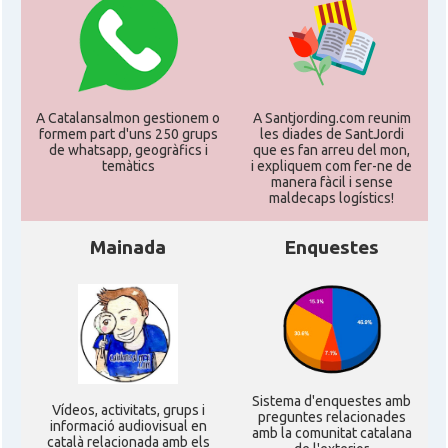
A Catalansalmon gestionem o
A Santjording.com reunim
formem part d'uns 250 grups
les diades de SantJordi
de whatsapp, geogràfics i
que es fan arreu del mon,
temàtics
i expliquem com fer-ne de
manera fàcil i sense
maldecaps logí­stics!
Mainada
Enquestes
Sistema d'enquestes amb
Ví­deos, activitats, grups i
preguntes relacionades
informació audiovisual en
amb la comunitat catalana
català relacionada amb els