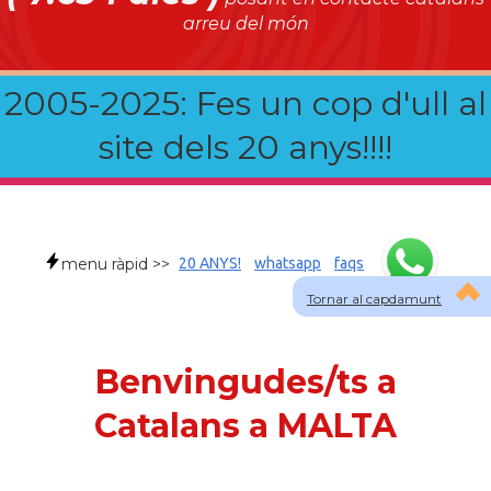
arreu del món
2005-2025: Fes un cop d'ull al
site dels 20 anys!!!!
menu ràpid >>
20 ANYS!
whatsapp
faqs
Tornar al capdamunt
Benvingudes/ts a
Catalans a MALTA