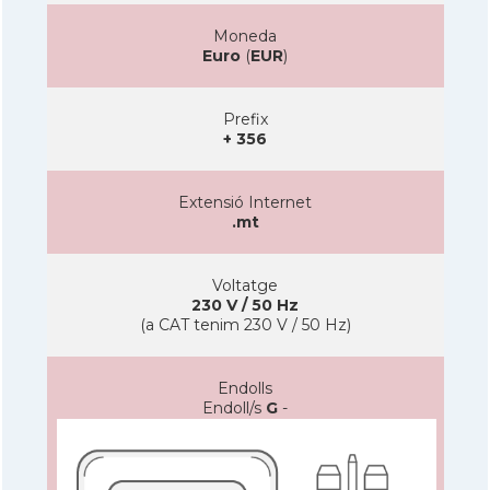
Moneda
Euro
(
EUR
)
Prefix
+ 356
Extensió Internet
.mt
Voltatge
230 V / 50 Hz
(a CAT tenim 230 V / 50 Hz)
Endolls
Endoll/s
G
-