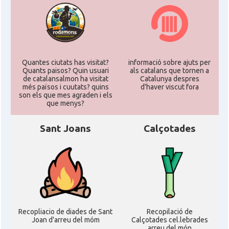
Quantes ciutats has visitat?
informació sobre ajuts per
Quants paisos? Quin usuari
als catalans que tornen a
de catalansalmon ha visitat
Catalunya despres
més països i cuutats? quins
d'haver viscut fora
son els que mes agraden i els
que menys?
Sant Joans
Calçotades
Recopliacio de diades de Sant
Recopilació de
Joan d'arreu del móm
Calçotades cel.lebrades
arreu del món