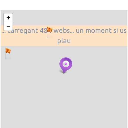
+
−
... carregant 484 webs... un moment si us
plau