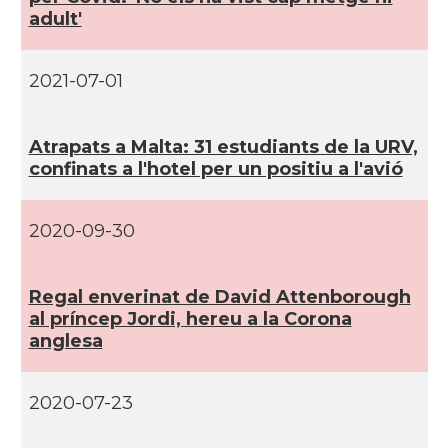
adult'
2021-07-01
Atrapats a Malta: 31 estudiants de la URV,
confinats a l'hotel per un positiu a l'avió
2020-09-30
Regal enverinat de David Attenborough
al prí­ncep Jordi, hereu a la Corona
anglesa
2020-07-23