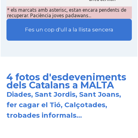
* els marcats amb asterisc, estan encara pendents de
recuperar. Paciència joves padawans...
Fes un cop d'ull a la llista sencera
4 fotos d'esdeveniments
dels Catalans a MALTA
Diades, Sant Jordis, Sant Joans,
fer cagar el Tió, Calçotades,
trobades informals...