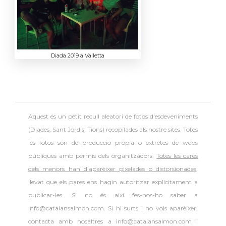
Diada 2019 a Valletta
Aquest és un petit recull aleatori de
fotos d'esdeveniments
(Diades, Sant Jordis, Tions) recopilades als nostre sites. Totes
les fotos són de producció pròpia o extretes de webs
públiques amb permís dels organitzadors.
Totes les cares
dels menors han d'aparèixer pixelades o distorsionades
,
llevat que els pares ens hagin autoritzar explícitament a
publicar-les. Si no és així fes-nos-ho saber a
info@catalansalmon.com. Si hi surts i no vols aparèixer,
contacta amb nosaltres a info@catalansalmon.com i