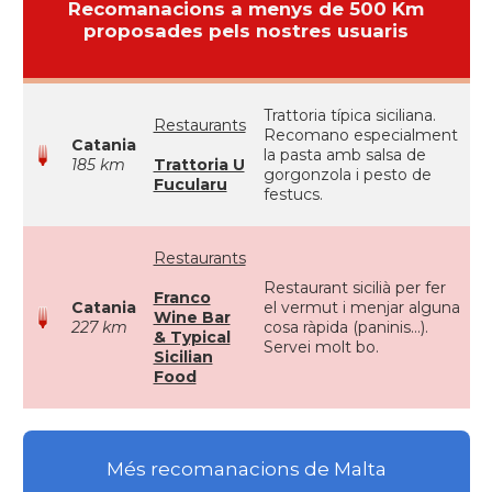
Recomanacions a menys de 500 Km
proposades pels nostres usuaris
Trattoria típica siciliana.
Restaurants
Recomano especialment
Catania
la pasta amb salsa de
185 km
Trattoria U
gorgonzola i pesto de
Fucularu
festucs.
Restaurants
Restaurant sicilià per fer
Franco
Catania
el vermut i menjar alguna
Wine Bar
227 km
cosa ràpida (paninis...).
& Typical
Servei molt bo.
Sicilian
Food
Més recomanacions de Malta