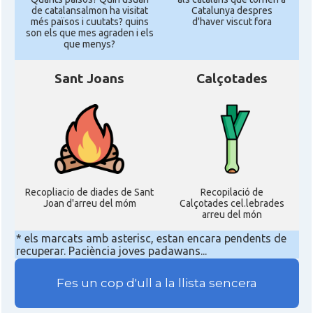
de catalansalmon ha visitat
Catalunya despres
més països i cuutats? quins
d'haver viscut fora
son els que mes agraden i els
que menys?
Sant Joans
Calçotades
Recopliacio de diades de Sant
Recopilació de
Joan d'arreu del móm
Calçotades cel.lebrades
arreu del món
* els marcats amb asterisc, estan encara pendents de
recuperar. Paciència joves padawans...
Fes un cop d'ull a la llista sencera