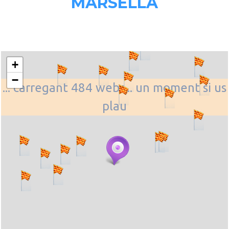
MARSELLA
+
−
... carregant 484 webs... un moment si us
plau