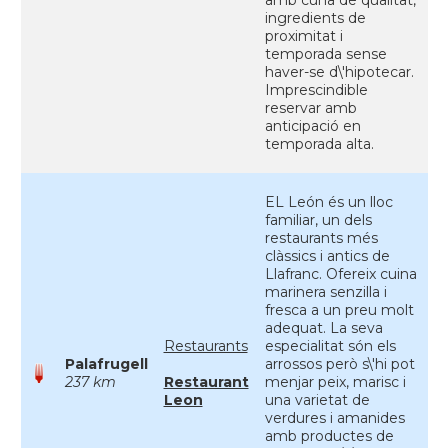
amb cuna de qualitat,
ingredients de
proximitat i
temporada sense
haver-se d\'hipotecar.
Imprescindible
reservar amb
anticipació en
temporada alta.
EL León és un lloc
familiar, un dels
restaurants més
clàssics i antics de
Llafranc. Ofereix cuina
marinera senzilla i
fresca a un preu molt
adequat. La seva
Restaurants
especialitat són els
Palafrugell
arrossos però s\'hi pot
237 km
Restaurant
menjar peix, marisc i
Leon
una varietat de
verdures i amanides
amb productes de