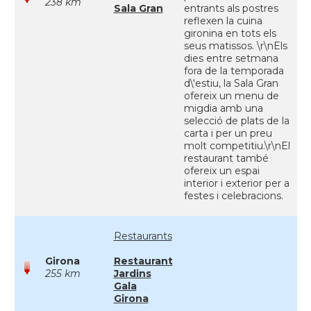
238 km
Sala Gran
entrants als postres
reflexen la cuina
gironina en tots els
seus matissos. \r\nEls
dies entre setmana
fora de la temporada
d\'estiu, la Sala Gran
ofereix un menu de
migdia amb una
selecció de plats de la
carta i per un preu
molt competitiu.\r\nEl
restaurant també
ofereix un espai
interior i exterior per a
festes i celebracions.
Restaurants
Girona
Restaurant
255 km
Jardins
Gala
Girona