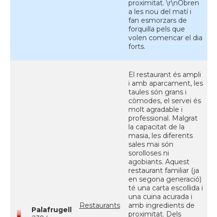
proximitat. \r\nObren
a les nou del matí i
fan esmorzars de
forquilla pels que
volen comencar el dia
forts.
El restaurant és ampli
i amb aparcament, les
taules són grans i
còmodes, el servei és
molt agradable i
professional. Malgrat
la capacitat de la
masia, les diferents
sales mai són
sorolloses ni
agobiants. Aquest
restaurant familiar (ja
en segona generació)
té una carta escollida i
una cuina acurada i
Restaurants
amb ingredients de
Palafrugell
proximitat. Dels