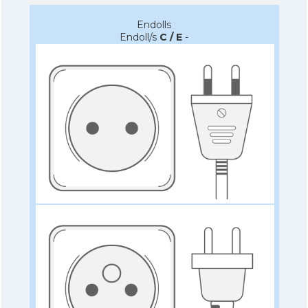
Endolls
Endoll/s
C / E
-