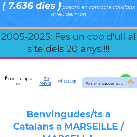
( 7.636 dies )
posant en contacte catalans
arreu del món
2005-2025: Fes un cop d'ull al
site dels 20 anys!!!!
menu ràpid
20
Allotjament a
whatsapp
ANYS!
Tornar al capdamunt
FRA
>>
Benvingudes/ts a
Catalans a MARSEILLE /