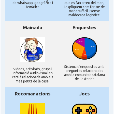
de whatsapp, geogràfics i
que es fan arreu del mon,
temàtics
i expliquem com fer-ne de
manera fàcil i sense
maldecaps logí­stics!
Mainada
Enquestes
Sistema d'enquestes amb
Ví­deos, activitats, grups i
preguntes relacionades
informació audiovisual en
amb la comunitat catalana
català relacionada amb els
de l'exterior
més petits de la casa.
Recomanacions
Jocs