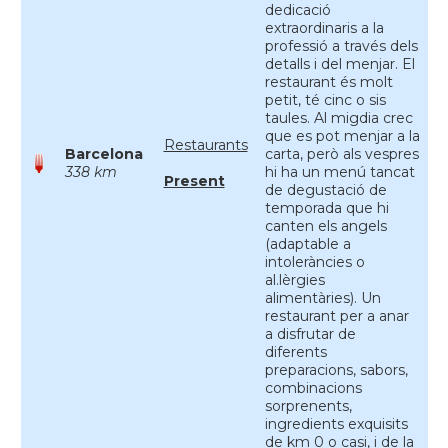
dedicació
extraordinaris a la
professió a través dels
detalls i del menjar. El
restaurant és molt
petit, té cinc o sis
taules. Al migdia crec
que es pot menjar a la
Restaurants
Barcelona
carta, però als vespres
338 km
hi ha un menú tancat
Present
de degustació de
temporada que hi
canten els angels
(adaptable a
intoleràncies o
al.lèrgies
alimentàries). Un
restaurant per a anar
a disfrutar de
diferents
preparacions, sabors,
combinacions
sorprenents,
ingredients exquisits
de km 0 o casi, i de la