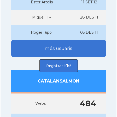
Ester Artells
11 SET 12
Miquel HR
28 DES 11
Roger Ripol
05 DES 11
més usuaris
Registrar-t'hi!
CATALANSALMON
484
Webs