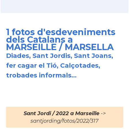
1 fotos d'esdeveniments
dels Catalans a
MARSEILLE / MARSELLA
Diades, Sant Jordis, Sant Joans,
fer cagar el Tió, Calçotades,
trobades informals...
Sant Jordi / 2022 a Marseille
->
santjording/fotos/2022/317