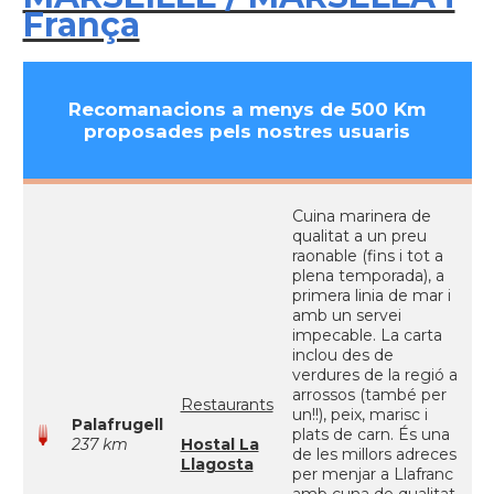
França
Recomanacions a menys de 500 Km
proposades pels nostres usuaris
Cuina marinera de
qualitat a un preu
raonable (fins i tot a
plena temporada), a
primera linia de mar i
amb un servei
impecable. La carta
inclou des de
verdures de la regió a
arrossos (també per
Restaurants
un!!), peix, marisc i
Palafrugell
plats de carn. És una
237 km
Hostal La
de les millors adreces
Llagosta
per menjar a Llafranc