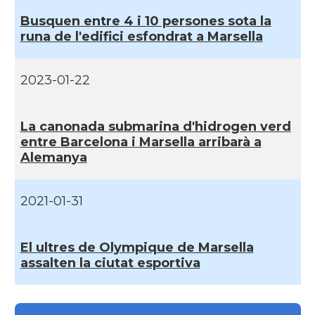
Busquen entre 4 i 10 persones sota la
Consolat
Consolat general a Bayonne
runa de l'edifici esfondrat a Marsella
Consolat
Consolat general a Bordeaux
2023-01-22
Consolat
Consolat general a Lyon
La canonada submarina d'hidrogen verd
entre Barcelona i Marsella arribarà a
Consolat
Consolat general a Marseille
Alemanya
Consolat
Consolat general a Montpellier
2021-01-31
Consolat
Consolat general a Paris
El ultres de Olympique de Marsella
assalten la ciutat esportiva
Consolat
Consolat general a Pau