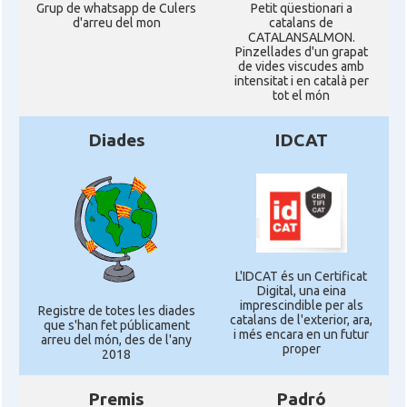
Grup de whatsapp de Culers
Petit qüestionari a
d'arreu del mon
catalans de
CATALANSALMON.
Pinzellades d'un grapat
de vides viscudes amb
intensitat i en català per
tot el món
Diades
IDCAT
L'IDCAT és un Certificat
Digital, una eina
imprescindible per als
Registre de totes les diades
catalans de l'exterior, ara,
que s'han fet públicament
i més encara en un futur
arreu del món, des de l'any
proper
2018
Premis
Padró