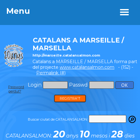
Menu
Menu
CATALANS A MARSEILLE /
MARSELLA
http://marseille.catalansalmon.com
Catalans a MARSEILLE / MARSELLA forma part
del projecte
www.catalansalmon.com
- (152) -
Permalink (#)
Login
Passwd
Password
perdut?
REGISTRA'T
Buscar ciutat de CATALANSALMON:
20
10
28
CATALANSALMON:
anys
mesos i
dies