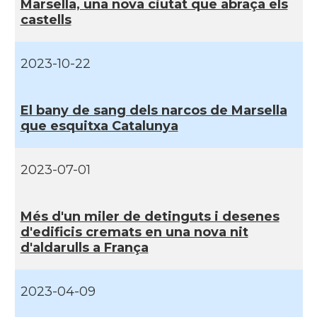
Marsella, una nova ciutat que abraça els
castells
Casal Català de Tolosa de
Casal
Llenguadoc
2023-10-22
Casal
Casal de Catalunya de París
El bany de sang dels narcos de Marsella
que esquitxa Catalunya
Casal
Centre Català d'Occitània
2023-07-01
Centre Cultural Català - Casal Jaume
Casal
I de Perpinyà
Més d'un miler de detinguts i desenes
Casal
Cercle Català de Marsella
d'edificis cremats en una nova nit
d'aldarulls a França
Acció
Oficina d'ACCIÓ Paris
2023-04-09
Delegació
Delegació del Govern a França