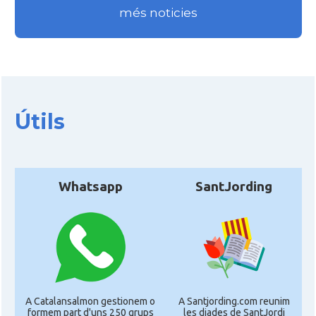
Consolat
Consolat general a Perpinyà
més noticies
Consolat
Consolat general a Strasbourg
Consolat
Consolat general a Toulouse
Útils
Ambaixada
Ambaixada espanyola a França
Castells
Castellers de Marsella
Whatsapp
SantJording
* + ambaixades i consolats
A Catalansalmon gestionem o
A Santjording.com reunim
formem part d'uns 250 grups
les diades de SantJordi