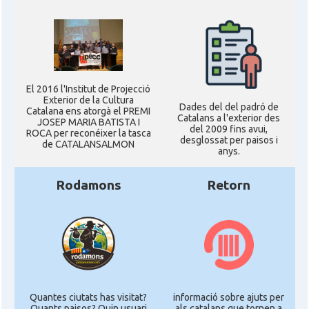
El 2016 l'Institut de Projecció
Exterior de la Cultura
Dades del del padró de
Catalana ens atorgà el PREMI
Catalans a l'exterior des
JOSEP MARIA BATISTA I
del 2009 fins avui,
ROCA per reconéixer la tasca
desglossat per paisos i
de CATALANSALMON
anys.
Rodamons
Retorn
Quantes ciutats has visitat?
informació sobre ajuts per
Quants paisos? Quin usuari
als catalans que tornen a