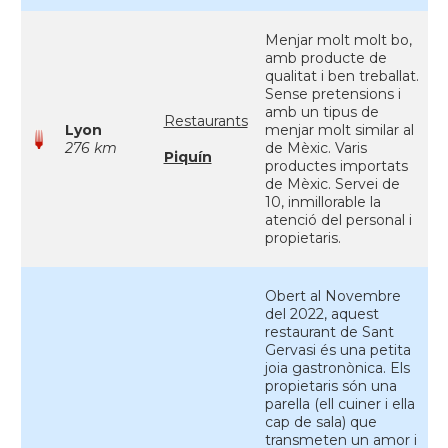
Menjar molt molt bo,
amb producte de
qualitat i ben treballat.
Sense pretensions i
amb un tipus de
Restaurants
Lyon
menjar molt similar al
276 km
de Mèxic. Varis
Piquín
productes importats
de Mèxic. Servei de
10, inmillorable la
atenció del personal i
propietaris.
Obert al Novembre
del 2022, aquest
restaurant de Sant
Gervasi és una petita
joia gastronònica. Els
propietaris són una
parella (ell cuiner i ella
cap de sala) que
transmeten un amor i