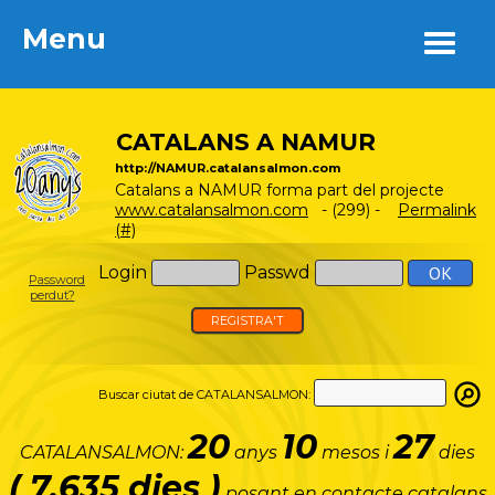
Menu
Menu
CATALANS A NAMUR
http://NAMUR.catalansalmon.com
Catalans a NAMUR forma part del projecte
www.catalansalmon.com
- (299) -
Permalink
(#)
Login
Passwd
Password
perdut?
REGISTRA'T
Buscar ciutat de CATALANSALMON:
20
10
27
CATALANSALMON:
anys
mesos i
dies
( 7.635 dies )
posant en contacte catalans