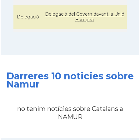
Delegació del Govern davant la Unió
Delegació
Europea
Consolat
Consolat general a Brusselles
Ambaixada
Ambaixada espanyola a Bèlgica
* + ambaixades i consolats
Darreres 10 noticies sobre
Namur
no tenim notícies sobre Catalans a
NAMUR