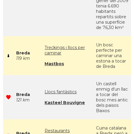
gener del 2009
tenia 6.690
habitants
repartits sobre
una superfície
de 76,30 km²
Un bosc
Treckings i llocs per
perfecte per
Breda
caminar
caminar una
119 km
estona a tocar
Mastbos
de Breda
Un castell
enmig d'un llac
Llocs fantàstics
Breda
a tocar del
121 km
bosc mes antic
Kasteel Bouvigne
dels paisos
Baixos
Cuina catalana
Restaurants
Breda
a Breda; però a