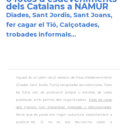
dels Catalans a NAMUR
Diades, Sant Jordis, Sant Joans,
fer cagar el Tió, Calçotades,
trobades informals...
Aquest és un petit recull aleatori de
fotos d'esdeveniments
(Diades, Sant Jordis, Tions) recopilades als nostre sites. Totes
les fotos són de producció pròpia o extretes de webs
públiques amb permís dels organitzadors.
Totes les cares
dels menors han d'aparèixer pixelades o distorsionades
,
llevat que els pares ens hagin autoritzar explícitament a
publicar-les. Si no és així fes-nos-ho saber a