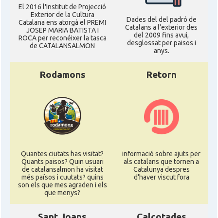
El 2016 l'Institut de Projecció
Exterior de la Cultura
Dades del del padró de
Catalana ens atorgà el PREMI
Catalans a l'exterior des
JOSEP MARIA BATISTA I
del 2009 fins avui,
ROCA per reconéixer la tasca
desglossat per paisos i
de CATALANSALMON
anys.
Rodamons
Retorn
Quantes ciutats has visitat?
informació sobre ajuts per
Quants paisos? Quin usuari
als catalans que tornen a
de catalansalmon ha visitat
Catalunya despres
més països i cuutats? quins
d'haver viscut fora
son els que mes agraden i els
que menys?
Sant Joans
Calçotades