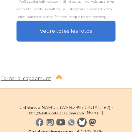
info@catalansalmon.com. Si hi surts i no vols aparèixer,
contacta amb nosaltres a info@catalansalmon.com i
l'eliminarem o la modificarem perquè no se't reconegui.
Veure totes les fotos
.
Tornar al capdemunt
Catalans a NAMUR (WEB:299 / CIUTAT: 182) -
[Nseg: 1]
http://NAMUR.catalansalmon.com
Catalansalmon.com
-
4
.0 [
02·2025
]