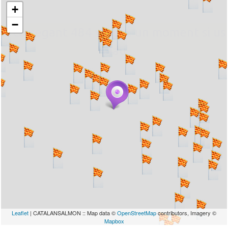
+
−
... carregant 484 webs... un moment si us
plau
Leaflet
| CATALANSALMON :: Map data ©
OpenStreetMap
contributors, Imagery ©
Mapbox