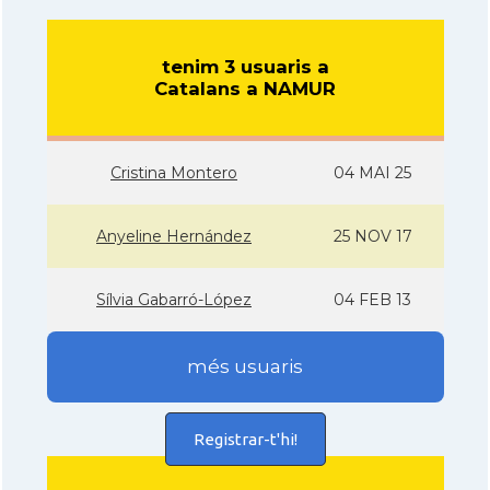
tenim 3 usuaris a
Catalans a NAMUR
Cristina Montero
04 MAI 25
Anyeline Hernández
25 NOV 17
Sí­lvia Gabarró-López
04 FEB 13
més usuaris
Registrar-t'hi!