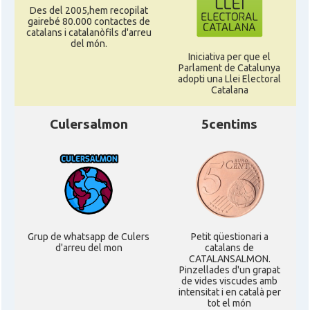
Des del 2005,hem recopilat
gairebé 80.000 contactes de
catalans i catalanòfils d'arreu
del món.
Iniciativa per que el
Parlament de Catalunya
adopti una Llei Electoral
Catalana
Culersalmon
5centims
Grup de whatsapp de Culers
Petit qüestionari a
d'arreu del mon
catalans de
CATALANSALMON.
Pinzellades d'un grapat
de vides viscudes amb
intensitat i en català per
tot el món