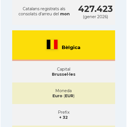
427.423
Catalans registrats als
consolats d'arreu del
mon
(gener 2026)
Bèlgica
Capital
Brussel·les
Moneda
Euro
(
EUR
)
Prefix
+ 32