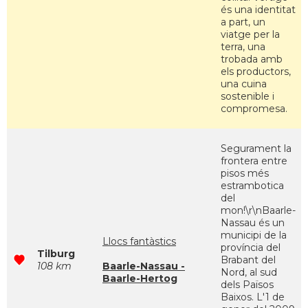
és una identitat
a part, un
viatge per la
terra, una
trobada amb
els productors,
una cuina
sostenible i
compromesa.
Segurament la
frontera entre
pisos més
estrambotica
del
mon!\r\nBaarle-
Nassau és un
municipi de la
Llocs fantàstics
província del
Tilburg
Brabant del
108 km
Baarle-Nassau -
Nord, al sud
Baarle-Hertog
dels Països
Baixos. L'1 de