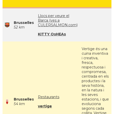
Llocs per veure el
Barça (ves a
Brusselles
CULERSALMON.com)
52 km
KITTY OsHEAs
Vertige és una
cuina inventiva
i creativa,
fresca,
respectuosa i
compromesa,
centrada en els
productes i la
seva història,
en la natura i
les seves
Restaurants
Brusselles
estacions, i que
54 km
evoluciona
vertige
segons cada
collita. Vertige