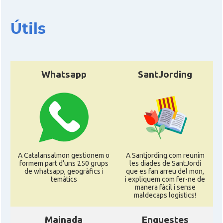
Útils
Whatsapp
SantJording
A Catalansalmon gestionem o
A Santjording.com reunim
formem part d'uns 250 grups
les diades de SantJordi
de whatsapp, geogràfics i
que es fan arreu del mon,
temàtics
i expliquem com fer-ne de
manera fàcil i sense
maldecaps logí­stics!
Mainada
Enquestes