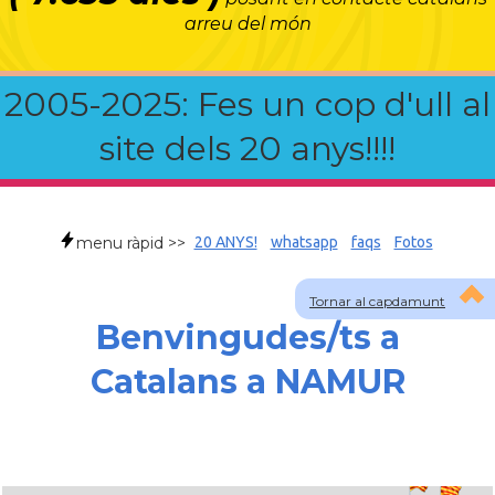
arreu del món
2005-2025: Fes un cop d'ull al
site dels 20 anys!!!!
menu ràpid >>
20 ANYS!
whatsapp
faqs
Fotos
Tornar al capdamunt
Benvingudes/ts a
Catalans a NAMUR