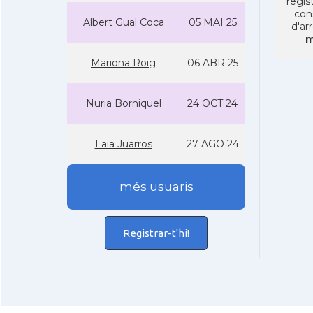
regist
con
Albert Gual Coca
05 MAI 25
d'ar
m
Mariona Roig
06 ABR 25
Nuria Borniquel
24 OCT 24
Laia Juarros
27 AGO 24
més usuaris
Registrar-t'hi!