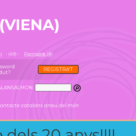
(VIENA)
m
- (49) -
Permalink (#)
ssword
REGISTRA'T
dut?
ATALANSALMON:
ontacte catalans arreu del món
 dels 20 anys!!!!