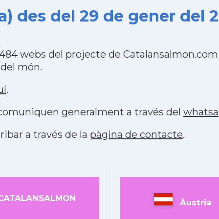
) des del 29 de gener del 
s 484 webs del projecte de Catalansalmon.com 
 del món.
uí
.
s comuniquen generalment a través del
whats
ribar a través de la
pàgina de contacte
.
CATALANSALMON
Àustria