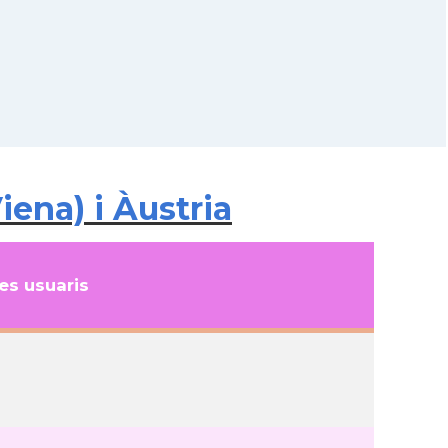
ena) i Àustria
s usuaris