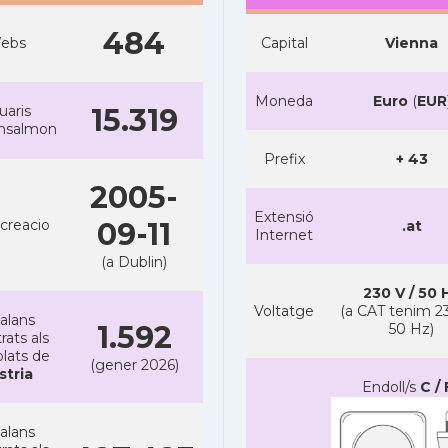
484
ebs
Capital
Vienna
Moneda
Euro
(
EUR
uaris
15.319
ansalmon
Prefix
+ 43
2005-
Extensió
creacio
09-11
.at
Internet
(a Dublin)
230 V / 50 
Voltatge
(a CAT tenim 23
alans
1.592
50 Hz)
rats als
lats de
(gener 2026)
stria
Endoll/s
C / 
alans