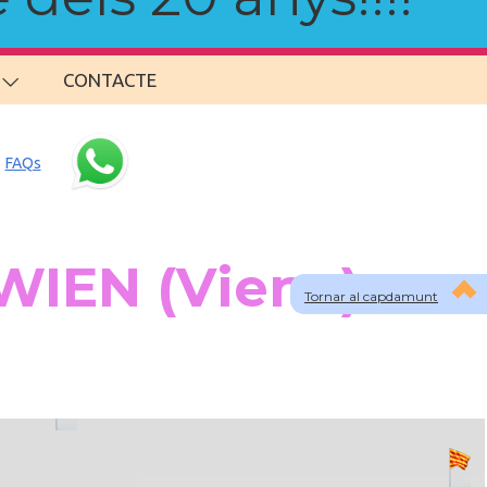
CONTACTE
FAQs
WIEN (Viena)
Tornar al capdamunt