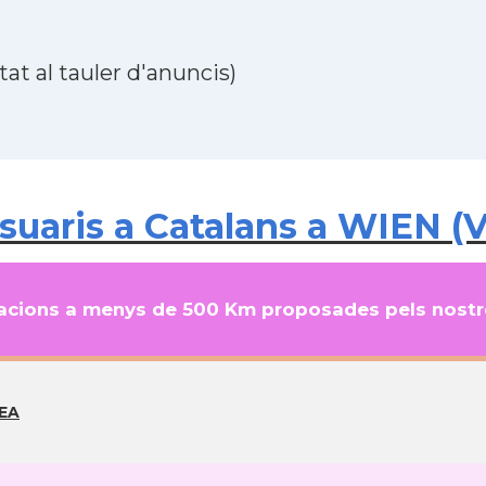
at al tauler d'anuncis)
aris a Catalans a WIEN (Vi
cions a menys de 500 Km proposades pels nostre
EA