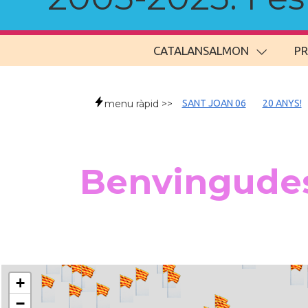
CATALANSALMON
P
menu ràpid >>
SANT JOAN 06
20 ANYS!
Benvingudes
+
−