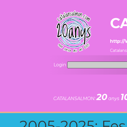
C
http:/
Catalans
Login
20
1
CATALANSALMON:
anys
2005-2025: Fes u