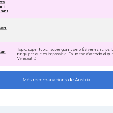
tts
r i
rant
ort
Topic, super topic i super guiri.... pero ÉS venezia...! ps
San
ningu per que es impossible. Es un toc d'atencio al q
Venezia! ;D
Més recomanacions de Àustria