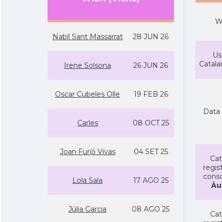
W
Nabil Sant Massarrat
28 JUN 26
Us
Catal
Irene Solsona
26 JUN 26
Oscar Cubeles Olle
19 FEB 26
Data 
Carles
08 OCT 25
Joan Furió Vivas
04 SET 25
Cat
regist
conso
Lola Sala
17 AGO 25
Àu
Júlia Garcia
08 AGO 25
Cat