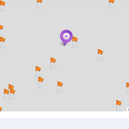
. carregant 484 webs... un moment si us p