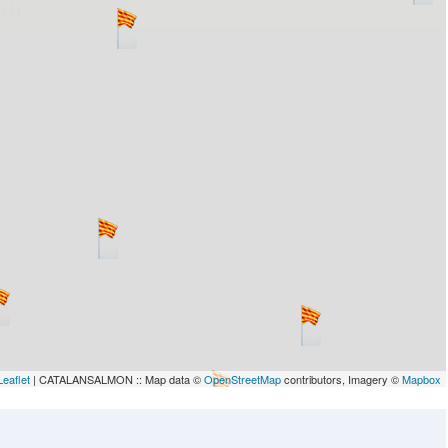
lau
Leaflet
| CATALANSALMON :: Map data ©
OpenStreetMap
contributors, Imagery ©
Mapbox