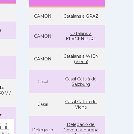
CAMON
Catalans a GRAZ
)
Catalans a
CAMON
KLAGENFURT
Catalans a WIEN
CAMON
(Viena)
Casal Català de
Casal
Salzburg
Hz
0 V /
Casal Català de
Casal
Viena
F
-
Delegació del
Delegació
Govern a Europa