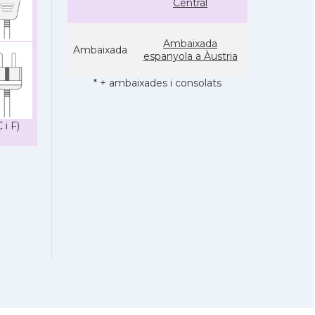
Central
Ambaixada
Ambaixada
espanyola a Àustria
* + ambaixades i consolats
 i F)