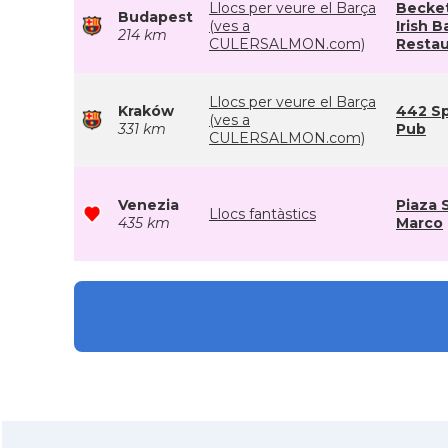
Llocs per veure el Barça
Becke
Budapest
(ves a
Irish Ba
214 km
CULERSALMON.com)
Restau
Llocs per veure el Barça
Kraków
442 Sp
(ves a
331 km
Pub
CULERSALMON.com)
Venezia
Piaza 
Llocs fantàstics
435 km
Marco