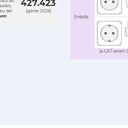
427.423
rats als
solats
reu del
(gener 2026)
on
Endolls
(a CAT tenim C