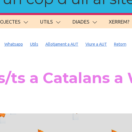
ROJECTES
UTILS
DIADES
XERREM?
Whatsapp
Utils
Allotjament a AUT
Viure a AUT
Retorn
/ts a Catalans a 