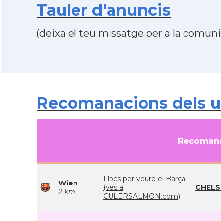
Tauler d'anuncis
(deixa el teu missatge per a la comunit
Recomanacions dels usu
Recomana
Llocs per veure el Barça
Wien
(ves a
CHELS
2 km
CULERSALMON.com)