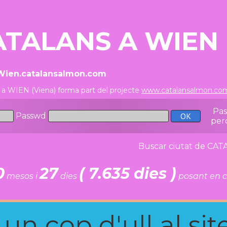
ATALANS A WIEN 
/Wien.catalansalmon.com
 a WIEN (Viena) forma part del projecte
www.catalansalmon.co
Pa
Passwd
per
Buscar ciutat de C
0
27
( 7.635 dies )
mesos i
dies
posant en c
n cop d'ull al site