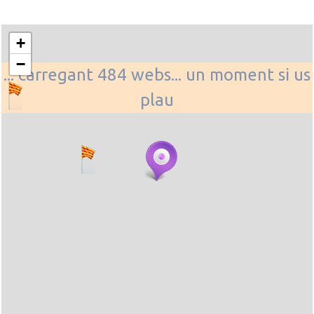
+
−
... carregant 484 webs... un moment si us
plau