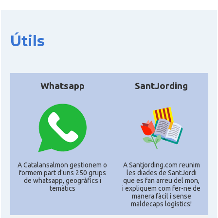
Útils
Whatsapp
SantJording
A Catalansalmon gestionem o
A Santjording.com reunim
formem part d'uns 250 grups
les diades de SantJordi
de whatsapp, geogràfics i
que es fan arreu del mon,
temàtics
i expliquem com fer-ne de
manera fàcil i sense
maldecaps logí­stics!