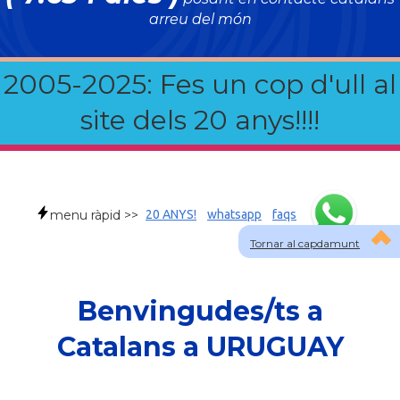
arreu del món
2005-2025: Fes un cop d'ull al
site dels 20 anys!!!!
menu ràpid >>
20 ANYS!
whatsapp
faqs
Tornar al capdamunt
Benvingudes/ts a
Catalans a URUGUAY