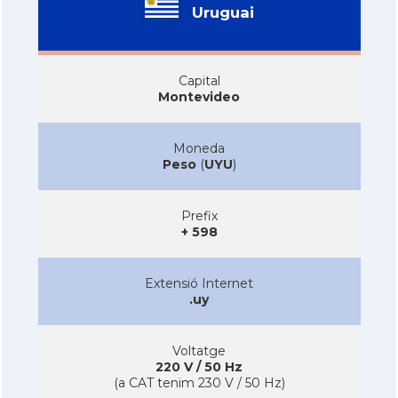
Uruguai
Capital
Montevideo
Moneda
Peso
(
UYU
)
Prefix
+ 598
Extensió Internet
.uy
Voltatge
220 V / 50 Hz
(a CAT tenim 230 V / 50 Hz)