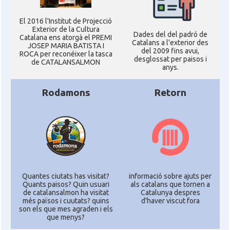
El 2016 l'Institut de Projecció
Exterior de la Cultura
Dades del del padró de
Catalana ens atorgà el PREMI
Catalans a l'exterior des
JOSEP MARIA BATISTA I
del 2009 fins avui,
ROCA per reconéixer la tasca
desglossat per paisos i
de CATALANSALMON
anys.
Rodamons
Retorn
Quantes ciutats has visitat?
informació sobre ajuts per
Quants paisos? Quin usuari
als catalans que tornen a
de catalansalmon ha visitat
Catalunya despres
més països i cuutats? quins
d'haver viscut fora
son els que mes agraden i els
que menys?