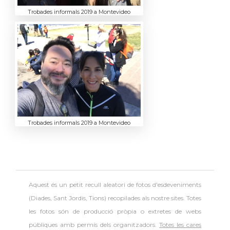
Trobades informals 2019 a Montevideo
Trobades informals 2019 a Montevideo
Aquest és un petit recull aleatori de
fotos d'esdeveniments
(Diades, Sant Jordis, Tions) recopilades als nostre sites. Totes
les fotos són de producció pròpia o extretes de webs
públiques amb permís dels organitzadors.
Totes les cares