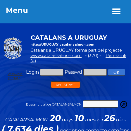
Menu
Menu
CATALANS A URUGUAY
http://URUGUAY.catalansalmon.com
Catalans a URUGUAY forma part del projecte
www.catalansalmon.com
- (370) -
Permalink
(#)
Login
Passwd
Password
perdut?
REGISTRA'T
Buscar ciutat de CATALANSALMON:
20
10
26
CATALANSALMON:
anys
mesos i
dies
( 7.634 dies )
posant en contacte catalans