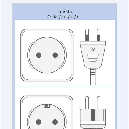
Endolls
Endoll/s
C / F / L
-