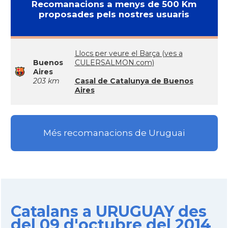
Recomanacions a menys de 500 Km
proposades pels nostres usuaris
Llocs per veure el Barça (ves a
Buenos
CULERSALMON.com)
Aires
203 km
Casal de Catalunya de Buenos
Aires
Més recomanacions de Uruguai
Catalans a URUGUAY des
del 09 d'octubre del 2014