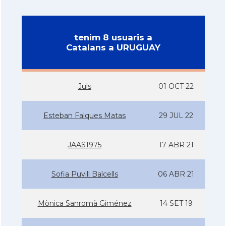
tenim 8 usuaris a
Catalans a URUGUAY
Juls
01 OCT 22
Esteban Falques Matas
29 JUL 22
JAAS1975
17 ABR 21
Sofia Puvill Balcells
06 ABR 21
Mònica Sanromà Giménez
14 SET 19