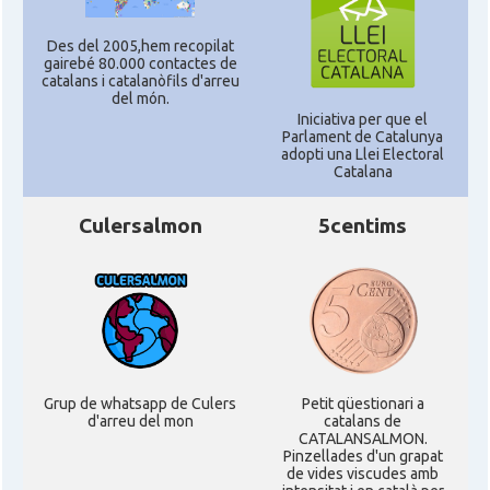
Des del 2005,hem recopilat
gairebé 80.000 contactes de
catalans i catalanòfils d'arreu
del món.
Iniciativa per que el
Parlament de Catalunya
adopti una Llei Electoral
Catalana
Culersalmon
5centims
Grup de whatsapp de Culers
Petit qüestionari a
d'arreu del mon
catalans de
CATALANSALMON.
Pinzellades d'un grapat
de vides viscudes amb