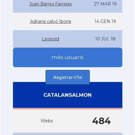
Joan Barres Farreras
27 MAR 19
Adriana calvó Iborra
14 GEN 19
Leopold
10 JUL 18
més usuaris
Registrar-t'hi!
CATALANSALMON
484
Webs