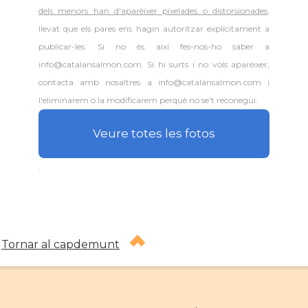
dels menors han d'aparèixer pixelades o distorsionades
,
llevat que els pares ens hagin autoritzar explícitament a
publicar-les. Si no és així fes-nos-ho saber a
info@catalansalmon.com. Si hi surts i no vols aparèixer,
contacta amb nosaltres a info@catalansalmon.com i
l'eliminarem o la modificarem perquè no se't reconegui.
Veure totes les fotos
.
Tornar al capdemunt