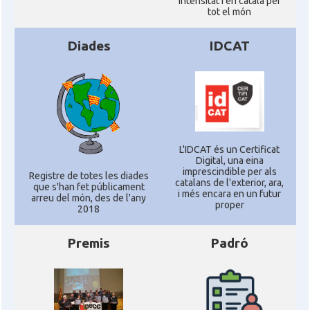
intensitat i en català per
tot el món
Diades
IDCAT
L'IDCAT és un Certificat
Digital, una eina
imprescindible per als
Registre de totes les diades
catalans de l'exterior, ara,
que s'han fet públicament
i més encara en un futur
arreu del món, des de l'any
proper
2018
Premis
Padró