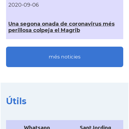
2020-09-06
Una segona onada de coronavirus més
perillosa colpeja el Magrib
més noticies
Útils
Whatsapp
SantJording