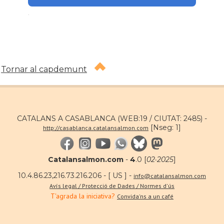
.
Tornar al capdemunt
CATALANS A CASABLANCA (WEB:19 / CIUTAT: 2485) -
[Nseg: 1]
http://casablanca.catalansalmon.com
Catalansalmon.com
-
4
.0 [
02·2025
]
10.4.86.23,216.73.216.206 - [ US ] -
info@catalansalmon.com
Avís legal / Protecció de Dades / Normes d'ús
T'agrada la iniciativa?
Convida'ns a un café