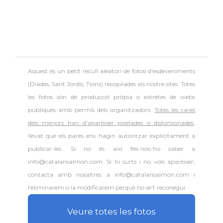
Aquest és un petit recull aleatori de
fotos d'esdeveniments
(Diades, Sant Jordis, Tions) recopilades als nostre sites. Totes
les fotos són de producció pròpia o extretes de webs
públiques amb permís dels organitzadors.
Totes les cares
dels menors han d'aparèixer pixelades o distorsionades
,
llevat que els pares ens hagin autoritzar explícitament a
publicar-les. Si no és així fes-nos-ho saber a
info@catalansalmon.com. Si hi surts i no vols aparèixer,
contacta amb nosaltres a info@catalansalmon.com i
l'eliminarem o la modificarem perquè no se't reconegui.
Veure totes les fotos