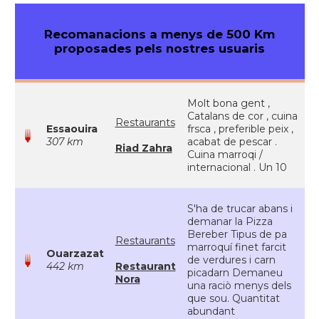
Recomanacions a menys de 500 Km
proposades pels nostres usuaris
Molt bona gent ,
Catalans de cor , cuina
Restaurants
Essaouira
frsca , preferible peix ,
307 km
acabat de pescar .
Riad Zahra
Cuina marroqi /
internacional . Un 10
S'ha de trucar abans i
demanar la Pizza
Bereber Tipus de pa
Restaurants
marroquí finet farcit
Ouarzazat
de verdures i carn
442 km
Restaurant
picadarn Demaneu
Nora
una raciò menys dels
que sou. Quantitat
abundant