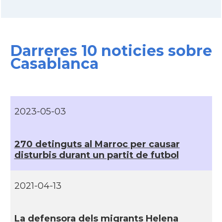
Consolat
Consolat general a Tétouan
Darreres 10 noticies sobre
Ambaixada
Ambaixada espanyola a Marroc
Casablanca
* + ambaixades i consolats
2023-05-03
270 detinguts al Marroc per causar
disturbis durant un partit de futbol
2021-04-13
La defensora dels migrants Helena