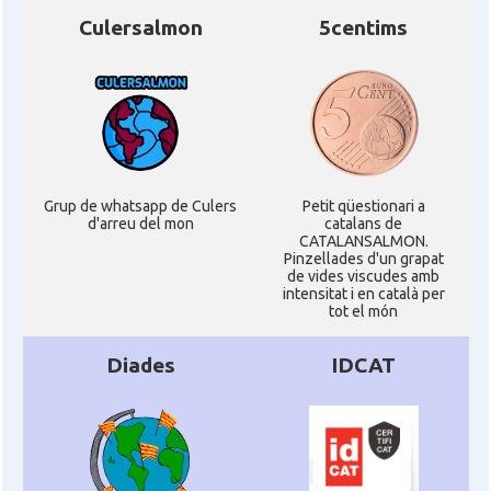
Culersalmon
5centims
Grup de whatsapp de Culers
Petit qüestionari a
d'arreu del mon
catalans de
CATALANSALMON.
Pinzellades d'un grapat
de vides viscudes amb
intensitat i en català per
tot el món
Diades
IDCAT