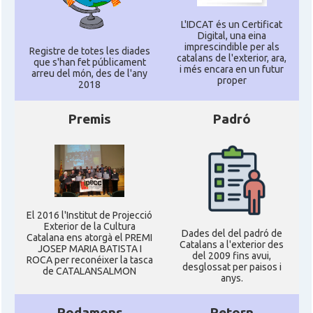
L'IDCAT és un Certificat
Digital, una eina
imprescindible per als
Registre de totes les diades
catalans de l'exterior, ara,
que s'han fet públicament
i més encara en un futur
arreu del món, des de l'any
proper
2018
Premis
Padró
El 2016 l'Institut de Projecció
Exterior de la Cultura
Dades del del padró de
Catalana ens atorgà el PREMI
Catalans a l'exterior des
JOSEP MARIA BATISTA I
del 2009 fins avui,
ROCA per reconéixer la tasca
desglossat per paisos i
de CATALANSALMON
anys.
Rodamons
Retorn