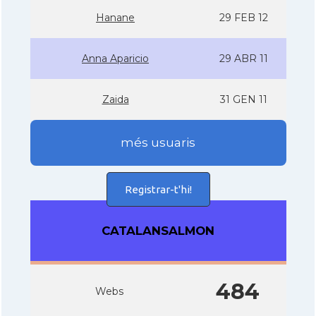
Hanane
29 FEB 12
Anna Aparicio
29 ABR 11
Zaida
31 GEN 11
més usuaris
Registrar-t'hi!
CATALANSALMON
484
Webs