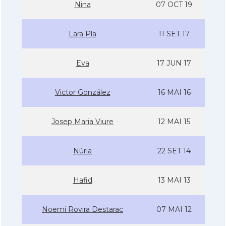
Nina
07 OCT 19
Lara Pla
11 SET 17
Eva
17 JUN 17
Victor González
16 MAI 16
Josep Maria Viure
12 MAI 15
Núria
22 SET 14
Hafid
13 MAI 13
Noemí­ Rovira Destarac
07 MAI 12