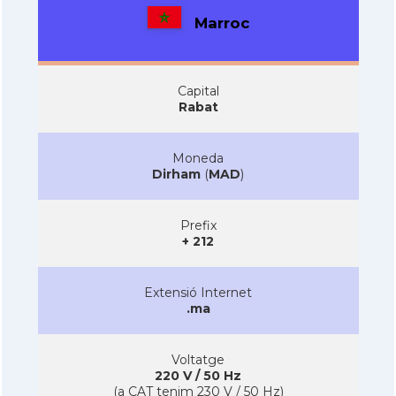
Marroc
Capital
Rabat
Moneda
Dirham
(
MAD
)
Prefix
+ 212
Extensió Internet
.ma
Voltatge
220 V / 50 Hz
(a CAT tenim 230 V / 50 Hz)