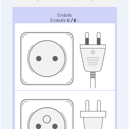
Endolls
Endoll/s
C / E
-