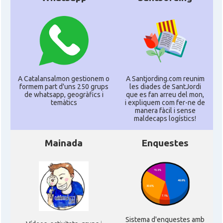
A Catalansalmon gestionem o
A Santjording.com reunim
formem part d'uns 250 grups
les diades de SantJordi
de whatsapp, geogràfics i
que es fan arreu del mon,
temàtics
i expliquem com fer-ne de
manera fàcil i sense
maldecaps logí­stics!
Mainada
Enquestes
Sistema d'enquestes amb