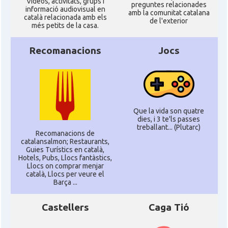
Ví­deos, activitats, grups i
preguntes relacionades
informació audiovisual en
amb la comunitat catalana
català relacionada amb els
de l'exterior
més petits de la casa.
Recomanacions
Jocs
Que la vida son quatre
dies, i 3 te'ls passes
treballant... (Plutarc)
Recomanacions de
catalansalmon; Restaurants,
Guies Turístics en català,
Hotels, Pubs, Llocs fantàstics,
Llocs on comprar menjar
català, Llocs per veure el
Barça ...
Castellers
Caga Tió