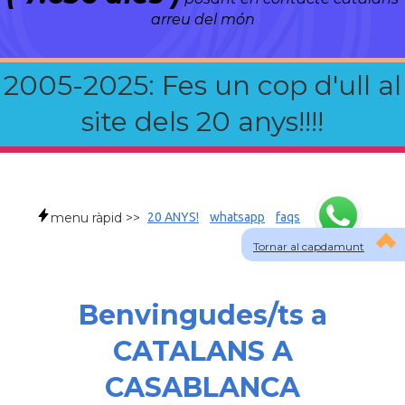
arreu del món
2005-2025: Fes un cop d'ull al
site dels 20 anys!!!!
menu ràpid >>
20 ANYS!
whatsapp
faqs
Tornar al capdamunt
Benvingudes/ts a
CATALANS A
CASABLANCA