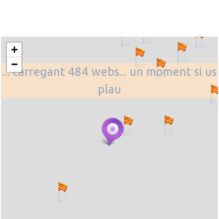
+
−
... carregant 484 webs... un moment si us
plau