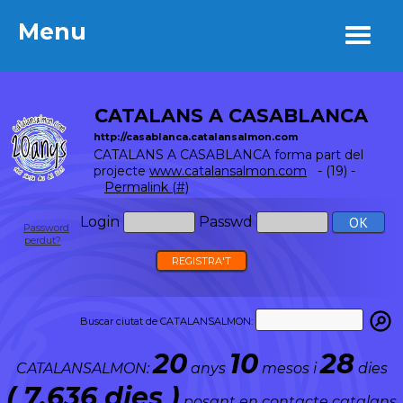
Menu
Menu
CATALANS A CASABLANCA
http://casablanca.catalansalmon.com
CATALANS A CASABLANCA forma part del
projecte
www.catalansalmon.com
- (19) -
Permalink (#)
Login
Passwd
Password
perdut?
REGISTRA'T
Buscar ciutat de CATALANSALMON:
20
10
28
CATALANSALMON:
anys
mesos i
dies
( 7.636 dies )
posant en contacte catalans